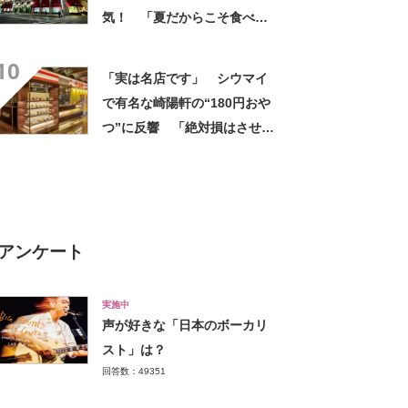
気！ 「夏だからこそ食べら
れるおいしさ」「濃厚でしっ
10
かりしてる」「めちゃくちゃ
「実は名店です」 シウマイ
おいしくて大好き」
で有名な崎陽軒の“180円おや
つ”に反響 「絶対損はさせな
い味」「これはよいものを食
べたわ」の声
アンケート
実施中
声が好きな「日本のボーカリ
スト」は？
回答数：49351