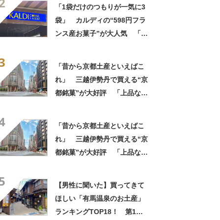
2
しさ」「飲み物の相棒にバッ
「1袋だけのつもりが一気に3
チリ」【実食レビュー】
袋」 カルディの“598円フラ
ンス産お菓子”が大人気 「デ
パ地下スイーツに負けぬ美味
3
しさ」「飲み物の相棒にバッ
「昔から京都土産といえばこ
チリ」【実食レビュー】
れ」 三越伊勢丹で買える“京
都銘菓”が大好評 「上品な甘
みで美味しい」「毎年買って
4
ます！」
「昔から京都土産といえばこ
れ」 三越伊勢丹で買える“京
都銘菓”が大好評 「上品な甘
みで美味しい」「毎年買って
5
ます！」
【男性に聞いた】買ってきて
ほしい「有馬温泉のお土産」
ランキングTOP18！ 第1位