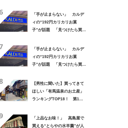
は「有馬ロール（カフェ・
6
ド・ボウ）」【2026年最新調
「手が止まらない」 カルデ
査結果】
ィの“192円カリカリお菓
子”が話題 「見つけたら買う
べき」「無限に食べられる」
7
【実食レビュー】
「手が止まらない」 カルデ
ィの“192円カリカリお菓
子”が話題 「見つけたら買う
べき」「無限に食べられる」
8
【実食レビュー】
【男性に聞いた】買ってきて
ほしい「有馬温泉のお土産」
ランキングTOP18！ 第1位
は「有馬ロール（カフェ・
9
ド・ボウ）」【2026年最新調
「上品なお味！」 高島屋で
査結果】
買える“とらやの水羊羹”が人