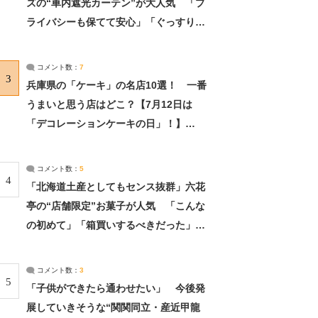
ズの“車内遮光カーテン”が大人気 「プ
ライバシーも保てて安心」「ぐっすり眠
れました」（2/2） | ライフ ねとらぼリ
サーチ：2ページ目
コメント数：
7
3
兵庫県の「ケーキ」の名店10選！ 一番
うまいと思う店はどこ？【7月12日は
「デコレーションケーキの日」！】
（2/4） | 兵庫県 ねとらぼリサーチ：2ペ
ージ目
コメント数：
5
4
「北海道土産としてもセンス抜群」六花
亭の“店舗限定”お菓子が人気 「こんな
の初めて」「箱買いするべきだった」
（1/2） | 北海道 ねとらぼリサーチ
コメント数：
3
5
「子供ができたら通わせたい」 今後発
展していきそうな“関関同立・産近甲龍