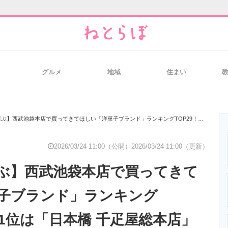
グルメ
地域
住まい
と未来を見通す
スマホと通信の最新トレンド
進化するPCとデ
池袋本店で買ってきてほしい「洋菓子ブランド」ランキングTOP29！ 第1位は「日本橋 千疋屋総本店」【2025年最新調査結果】
のいまが分かる
企業ITのトレンドを詳説
経営リーダーの
2026/03/24 11:00（公開）
2026/03/24 11:00（更新）
ぶ】西武池袋本店で買ってきて
T製品の総合サイト
IT製品の技術・比較・事例
製造業のIT導入
子ブランド」ランキング
第1位は「日本橋 千疋屋総本店」