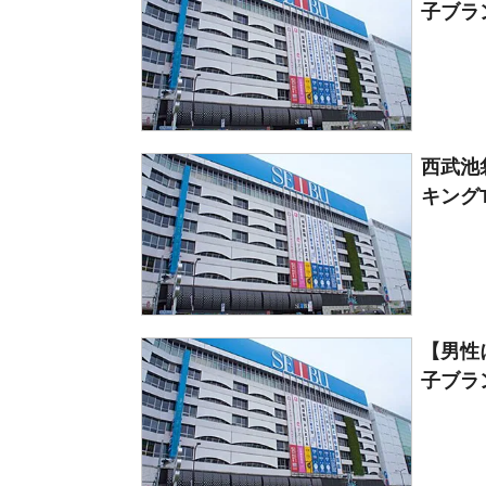
子ブラン
西武池
キングT
【男性
子ブラン