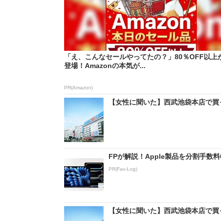
「え、こんなセールやってたの？」80％OFF以上
登場！Amazonの本気が...
PR(Amazon)
【女性に聞いた】西武池袋本店で買っ
FPが解説！Apple製品を分割手数
PR(Fav-Log)
【女性に聞いた】西武池袋本店で買っ