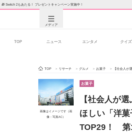
🎁 Switch 2もあたる！ プレゼントキャンペーン実施中！
メディア
TOP
ニュース
エンタメ
クイズ
注目記事を集めた総合ページ
ITの今
TOP
>
リサーチ
>
グルメ
>
お菓子
>
【社会人が選ぶ】西武
ビジネスと働き方のヒント
AI活用
お菓子
【社会人が選
ITエンジニア向け専門サイト
企業向けI
ほしい「洋菓
画像はイメージです（画
像：写真AC）
TOP29！ 