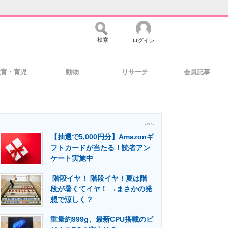
検索
ログイン
教育・育児
動物
リサーチ
会員記事
バイスの未来
好きが集まる 比べて選べる
- PR -
【抽選で5,000円分】Amazonギ
コミュニティ
マーケ×ITの今がよく分かる
フトカードが当たる！読者アン
ケート実施中
階段イヤ！ 階段イヤ！夏は階
・活用を支援
段が暑くてイヤ！ →まさかの発
想で涼しく？
重量約999g、最新CPU搭載のビ