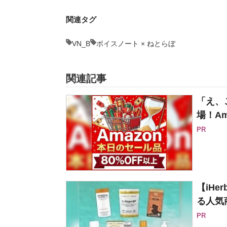
関連タグ
VN_B
ボイスノート × ねとらぼ
関連記事
「え、
場！Am
PR
【iH
る人気
PR