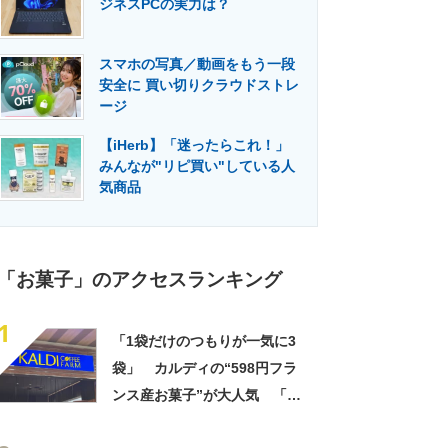
ジネスPCの実力は？
門メディア
建設×テクノロジーの最前線
スマホの写真／動画をもう一段
安全に 買い切りクラウドストレ
ージ
【iHerb】「迷ったらこれ！」
みんなが"リピ買い"している人
気商品
「お菓子」のアクセスランキング
1
「1袋だけのつもりが一気に3
袋」 カルディの“598円フラ
ンス産お菓子”が大人気 「デ
パ地下スイーツに負けぬ美味