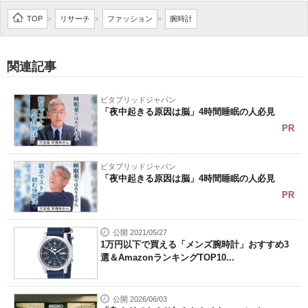
企業向けIT製品の総合サイト
TOP
リサーチ
ファッション
腕時計
>
>
>
IT製品の技術・比較・事例
関連記事
製造業のIT導入・活用を支援
ビタブリッドジャパン
モノづくり技術者専門サイト
「夜中起きる原因は脳」4時間睡眠の人必見
PR
エレクトロニクス専門サイト
電子設計の基本と応用
ビタブリッドジャパン
「夜中起きる原因は脳」4時間睡眠の人必見
エネルギーの専門メディア
PR
建設×テクノロジーの最前線
公開 2021/05/27
1万円以下で買える「メンズ腕時計」おすすめ3
ちょっと気になるネットの話題
選＆AmazonランキングTOP10...
公開 2026/06/03