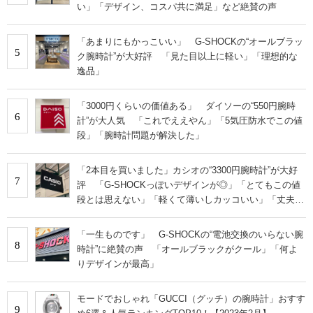
い」「デザイン、コスパ共に満足」など絶賛の声
「あまりにもかっこいい」 G-SHOCKの“オールブラッ
5
ク腕時計”が大好評 「見た目以上に軽い」「理想的な
逸品」
「3000円くらいの価値ある」 ダイソーの“550円腕時
6
計”が大人気 「これでええやん」「5気圧防水でこの値
段」「腕時計問題が解決した」
「2本目を買いました」カシオの“3300円腕時計”が大好
7
評 「G-SHOCKっぽいデザインが◎」「とてもこの値
段とは思えない」「軽くて薄いしカッコいい」「丈夫で
視認性も抜群」
「一生ものです」 G-SHOCKの“電池交換のいらない腕
8
時計”に絶賛の声 「オールブラックがクール」「何よ
りデザインが最高」
モードでおしゃれ「GUCCI（グッチ）の腕時計」おすす
9