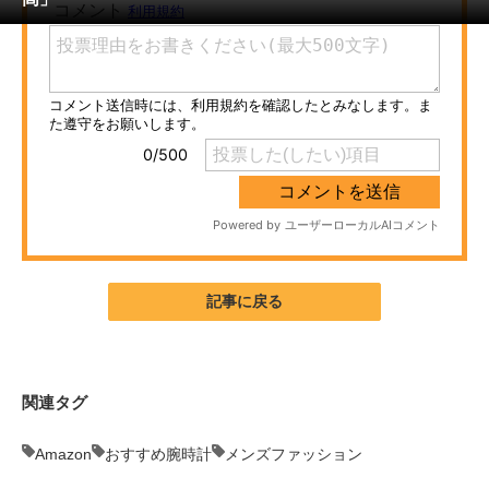
ITの今と未来を見通す
スマホと通信の最新トレンド
進化するPCとデバイスの未来
好きが集まる 比べて選べる
ビジネスと働き方のヒント
AI活用のいまが分かる
記事に戻る
企業ITのトレンドを詳説
経営リーダーのコミュニティ
関連タグ
マーケ×ITの今がよく分かる
Amazon
おすすめ腕時計
メンズファッション
ITエンジニア向け専門サイト