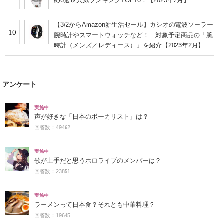
め6選＆人気ランキングTOP10！【2023年2月】
【3/2からAmazon新生活セール】カシオの電波ソーラー
10
腕時計やスマートウォッチなど！ 対象予定商品の「腕
時計（メンズ／レディース）」を紹介【2023年2月】
アンケート
実施中
声が好きな「日本のボーカリスト」は？
回答数：49462
実施中
歌が上手だと思うホロライブのメンバーは？
回答数：23851
実施中
ラーメンって日本食？それとも中華料理？
回答数：19645