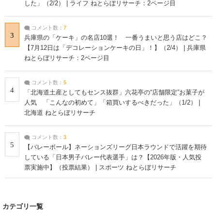
した」（2/2） | ライフ ねとらぼリサーチ：2ページ目
コメント数：
7
3
兵庫県の「ケーキ」の名店10選！ 一番うまいと思う店はどこ？
【7月12日は「デコレーションケーキの日」！】（2/4） | 兵庫県
ねとらぼリサーチ：2ページ目
コメント数：
5
4
「北海道土産としてもセンス抜群」六花亭の“店舗限定”お菓子が
人気 「こんなの初めて」「箱買いするべきだった」（1/2） |
北海道 ねとらぼリサーチ
コメント数：
3
5
【バレーボール】ネーションズリーグ日本ラウンドで活躍を期待
している「日本男子バレー代表選手」は？【2026年版・人気投
票実施中】（投票結果） | スポーツ ねとらぼリサーチ
カテゴリ一覧