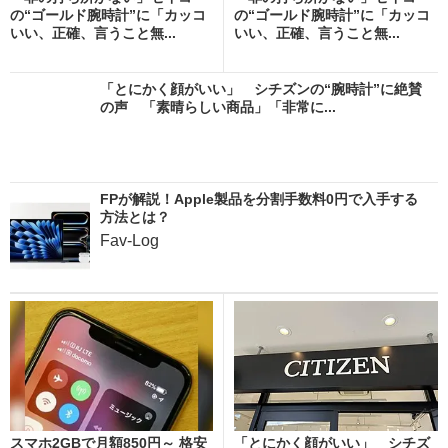
の“ゴールド腕時計”に「カッコ
の“ゴールド腕時計”に「カッコ
いい、正確、言うこと無...
いい、正確、言うこと無...
「とにかく顔がいい」 シチズンの“腕時計”に絶賛
の声 「素晴らしい商品」「非常に...
FPが解説！Apple製品を分割手数料0円で入手する
方法とは？
Fav-Log
スマホ2GBで月額850円～ 格安
「とにかく顔がいい」 シチズ