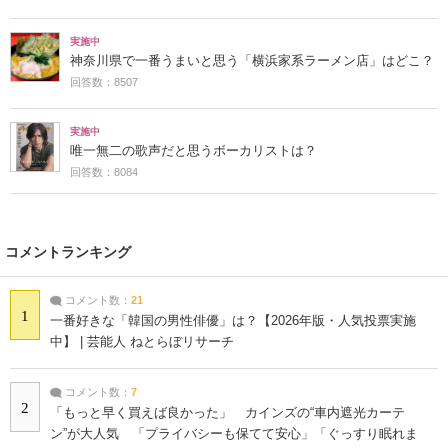
実施中
神奈川県で一番うまいと思う「横浜家系ラーメン店」はどこ？
回答数：8507
実施中
唯一無二の歌声だと思うボーカリストは？
回答数：8084
コメントランキング
コメント数：
21
1
一番好きな「韓国の男性俳優」は？【2026年版・人気投票実施
中】 | 芸能人 ねとらぼリサーチ
コメント数：
7
2
「もっと早く買えば良かった」 カインズの“車内遮光カーテ
ン”が大人気 「プライバシーも保てて安心」「ぐっすり眠れま