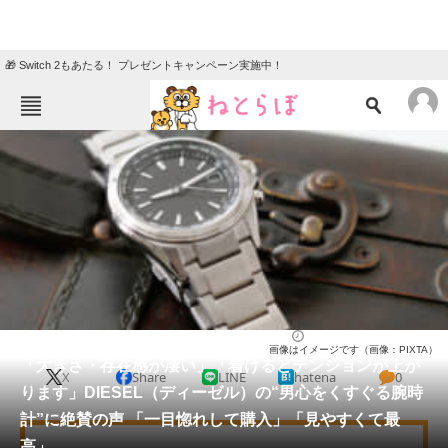
🎁 Switch 2もあたる！ プレゼントキャンペーン実施中！
ねとらぼメニュー
TOP
ニュース
エンタメ
クイズ
グルメ
地域
住まい
教育・育児
動物
リサーチ
腕時計
2026/03/24 08:00（公開）
画像はイメージです（画像：PIXTA）
会員記事
「大きさ・存在感が凄い」「着けるとテンションが上が
X
Share
LINE
hatena
0
ります」DIESEL（ディーゼル）の“男心をくすぐる腕時
メディア
計”に絶賛の声 「一目惚れして購入」「見やすくて最
高」
注目記事を集めた総合ページ