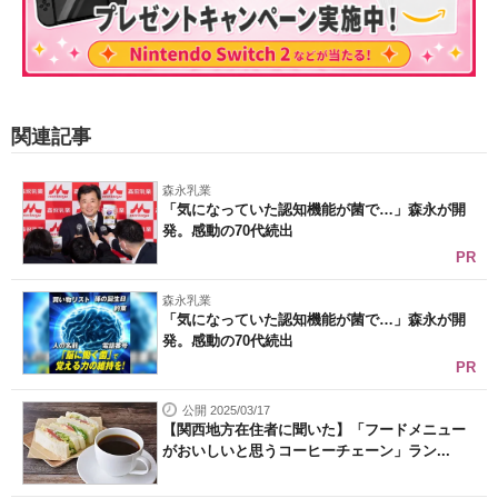
関連記事
森永乳業
「気になっていた認知機能が菌で…」森永が開
発。感動の70代続出
PR
森永乳業
「気になっていた認知機能が菌で…」森永が開
発。感動の70代続出
PR
公開 2025/03/17
【関西地方在住者に聞いた】「フードメニュー
がおいしいと思うコーヒーチェーン」ラン...