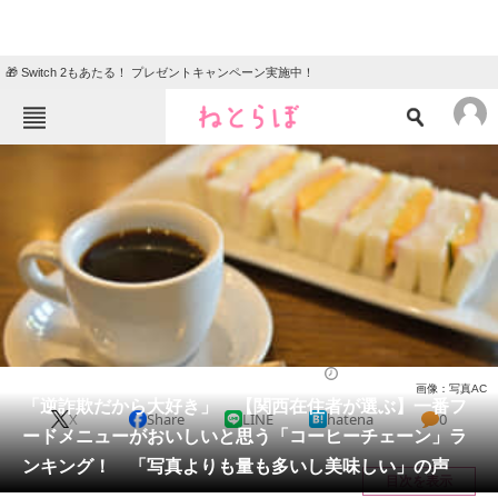
🎁 Switch 2もあたる！ プレゼントキャンペーン実施中！
ねとらぼメニュー
TOP
ニュース
エンタメ
クイズ
グルメ
地域
住まい
教育・育児
動物
リサーチ
チェーン店
2026/03/28 11:00（公開）
画像：写真AC
会員記事
「逆詐欺だから大好き」 【関西在住者が選ぶ】一番フ
X
Share
LINE
hatena
0
ードメニューがおいしいと思う「コーヒーチェーン」ラ
メディア
ンキング！ 「写真よりも量も多いし美味しい」の声
目次を表示
注目記事を集めた総合ページ