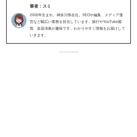
筆者：スミ
企業向けIT製品の総合サイト
2000年生まれ、神奈川県在住。SEOや編集、メディア運
IT製品の技術・比較・事例
営など幅広い業務を担当しています。旅行やYouTube鑑
賞、楽器演奏が趣味です。わかりやすく情報をお届けして
製造業のIT導入・活用を支援
いきます。
モノづくり技術者専門サイト
advertisement
エレクトロニクス専門サイト
電子設計の基本と応用
エネルギーの専門メディア
建設×テクノロジーの最前線
ちょっと気になるネットの話題