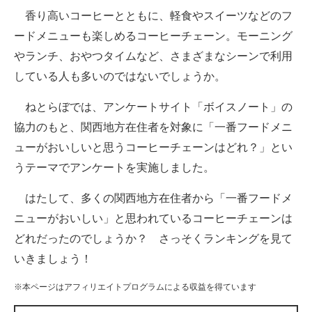
香り高いコーヒーとともに、軽食やスイーツなどのフ
ITの今と未来を見通す
ードメニューも楽しめるコーヒーチェーン。モーニング
やランチ、おやつタイムなど、さまざまなシーンで利用
スマホと通信の最新トレンド
している人も多いのではないでしょうか。
進化するPCとデバイスの未来
ねとらぼでは、アンケートサイト「ボイスノート」の
好きが集まる 比べて選べる
協力のもと、関西地方在住者を対象に「一番フードメニ
ューがおいしいと思うコーヒーチェーンはどれ？」とい
ビジネスと働き方のヒント
うテーマでアンケートを実施しました。
AI活用のいまが分かる
はたして、多くの関西地方在住者から「一番フードメ
企業ITのトレンドを詳説
ニューがおいしい」と思われているコーヒーチェーンは
どれだったのでしょうか？ さっそくランキングを見て
経営リーダーのコミュニティ
いきましょう！
マーケ×ITの今がよく分かる
※本ページはアフィリエイトプログラムによる収益を得ています
ITエンジニア向け専門サイト