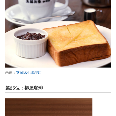
画像：
支留比亜珈琲店
第25位：椿屋珈琲