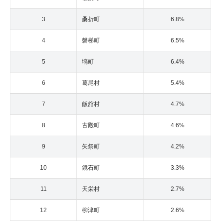
3
桑折町
6.8%
4
磐梯町
6.5%
5
塙町
6.4%
6
葛尾村
5.4%
7
飯舘村
4.7%
8
古殿町
4.6%
9
矢祭町
4.2%
10
鏡石町
3.3%
11
天栄村
2.7%
12
柳津町
2.6%