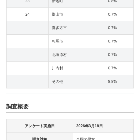
23
新地町
0.8%
24
郡山市
0.7%
喜多方市
0.7%
相馬市
0.7%
北塩原村
0.7%
川内村
0.7%
その他
8.8%
調査概要
アンケート実施日
2026年3月18日
調査対象
全国の男女