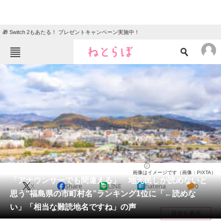
🎁 Switch 2もあたる！ プレゼントキャンペーン実施中！
ねとらぼメニュー
TOP
ニュース
エンタメ
クイズ
グルメ
地域
住まい
教育・育児
動物
リサーチ
福島県
2026/03/28 12:40（公開）
画像はイメージです（画像：PIXTA）
会員記事
「アナウンサーでも間違える」 地元民しか読めないと
X
Share
LINE
hatena
0
思う“福島県の市町村名”ランキング1位に「←読めな
メディア
い」「相当な難読地名ですね」の声
目次を表示
注目記事を集めた総合ページ