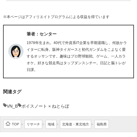
※本ページはアフィリエイトプログラムによる収益を得ています
筆者：センター
1978年生まれ。40代で外資系IT企業を早期退職し、何故かラ
イターに転身。阪神タイガースと初代ガンダムをこよなく愛
するオッサンです。趣味はプロ野球観戦、ゲーム、一人カラ
オケ。好きな競走馬はタップダンスシチー。日記と脳トレが
日課。
関連タグ
VN_B
ボイスノート × ねとらぼ
TOP
リサーチ
地域
北海道・東北地方
福島県
>
>
>
>