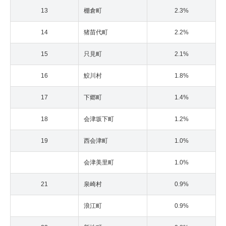
13
棚倉町
2.3%
14
猪苗代町
2.2%
15
只見町
2.1%
16
鮫川村
1.8%
17
下郷町
1.4%
18
会津坂下町
1.2%
19
西会津町
1.0%
会津美里町
1.0%
21
泉崎村
0.9%
浪江町
0.9%