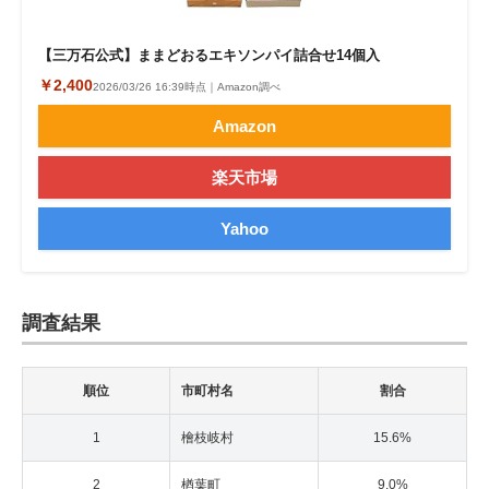
【三万石公式】ままどおるエキソンパイ詰合せ14個入
￥2,400
2026/03/26 16:39時点｜Amazon調べ
Amazon
楽天市場
Yahoo
調査結果
順位
市町村名
割合
1
檜枝岐村
15.6%
2
楢葉町
9.0%