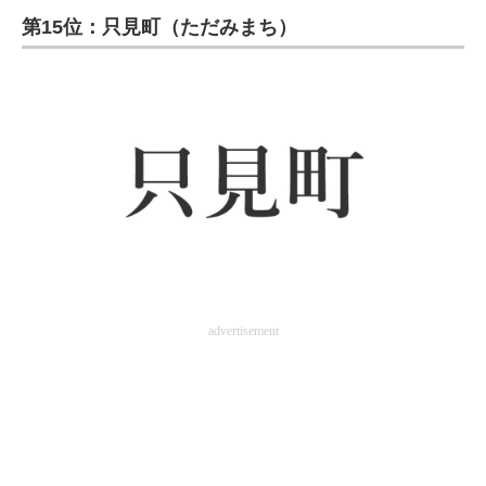
第15位：只見町（ただみまち）
ITの今と未来を見通す
スマホと通信の最新トレンド
進化するPCとデバイスの未来
好きが集まる 比べて選べる
ビジネスと働き方のヒント
AI活用のいまが分かる
企業ITのトレンドを詳説
advertisement
経営リーダーのコミュニティ
マーケ×ITの今がよく分かる
ITエンジニア向け専門サイト