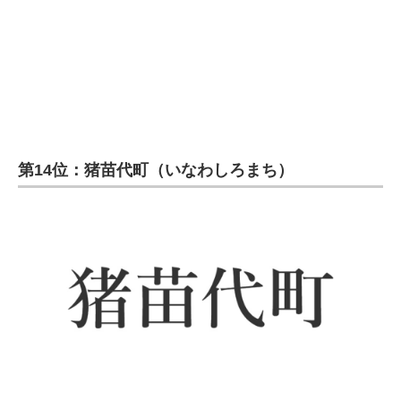
企業向けIT製品の総合サイト
IT製品の技術・比較・事例
製造業のIT導入・活用を支援
モノづくり技術者専門サイト
第14位：猪苗代町（いなわしろまち）
エレクトロニクス専門サイト
電子設計の基本と応用
エネルギーの専門メディア
建設×テクノロジーの最前線
ちょっと気になるネットの話題