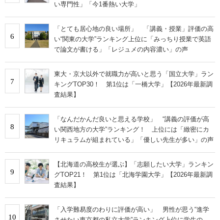
い専門性」「今1番熱い大学」
「とても居心地の良い場所」 「講義・授業」評価の高
6
い“関東の大学”ランキング上位に「みっちり授業で英語
で論文が書ける」「レジュメの内容濃い」の声
東大・京大以外で就職力が高いと思う「国立大学」ラン
7
キングTOP30！ 第1位は「一橋大学」【2026年最新調
査結果】
「なんだかんだ良いと思える学校」 “講義の評価が高
8
い関西地方の大学”ランキング！ 上位には「緻密にカ
リキュラムが組まれている」「優しい先生が多い」の声
【北海道の高校生が選ぶ】「志願したい大学」ランキン
9
グTOP21！ 第1位は「北海学園大学」【2026年最新調
査結果】
「入学難易度のわりに評価が高い」 男性が思う“進学
10
させたい東京都の私立大学”ランキング上位に学生の