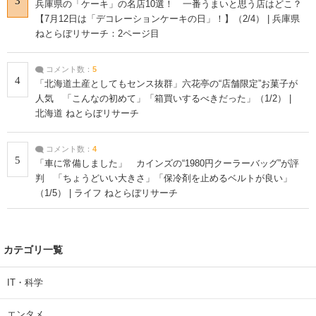
3
兵庫県の「ケーキ」の名店10選！ 一番うまいと思う店はどこ？
【7月12日は「デコレーションケーキの日」！】（2/4） | 兵庫県
ねとらぼリサーチ：2ページ目
コメント数：
5
4
「北海道土産としてもセンス抜群」六花亭の“店舗限定”お菓子が
人気 「こんなの初めて」「箱買いするべきだった」（1/2） |
北海道 ねとらぼリサーチ
コメント数：
4
5
「車に常備しました」 カインズの“1980円クーラーバッグ”が評
判 「ちょうどいい大きさ」「保冷剤を止めるベルトが良い」
（1/5） | ライフ ねとらぼリサーチ
カテゴリ一覧
IT・科学
エンタメ