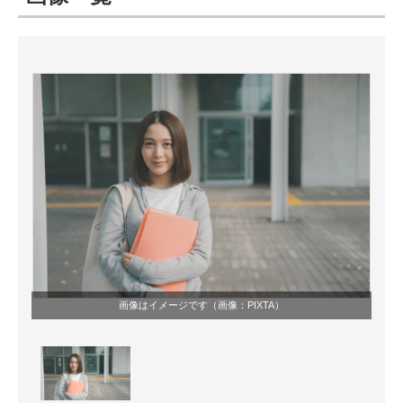
ITの今と未来を見通す
スマホと通信の最新トレンド
進化するPCとデバイスの未来
好きが集まる 比べて選べる
ビジネスと働き方のヒント
AI活用のいまが分かる
企業ITのトレンドを詳説
画像はイメージです（画像：
PIXTA
）
経営リーダーのコミュニティ
マーケ×ITの今がよく分かる
ITエンジニア向け専門サイト