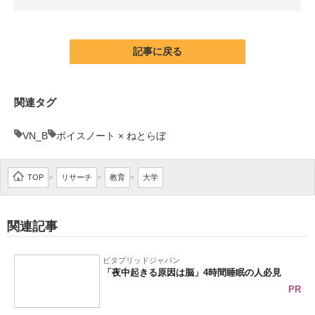
企業向けIT製品の総合サイト
IT製品の技術・比較・事例
記事に戻る
製造業のIT導入・活用を支援
関連タグ
モノづくり技術者専門サイト
VN_B
ボイスノート × ねとらぼ
エレクトロニクス専門サイト
電子設計の基本と応用
TOP
リサーチ
教育
大学
>
>
>
エネルギーの専門メディア
関連記事
建設×テクノロジーの最前線
ちょっと気になるネットの話題
ビタブリッドジャパン
「夜中起きる原因は脳」4時間睡眠の人必見
PR