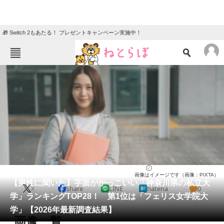
🎁 Switch 2もあたる！ プレゼントキャンペーン実施中！
ねとらぼメニュー
TOP
ニュース
エンタメ
クイズ
グルメ
地域
住まい
教育・育児
動物
リサーチ
大学
2026/03/29 08:00（公開）
画像はイメージです（画像：PIXTA）
会員記事
【男性に聞いた】字面がかっこいい「神奈川県の私立大
X
Share
LINE
hatena
0
学」ランキングTOP28！ 第1位は「フェリス女学院大
メディア
学」【2026年最新調査結果】
画像一覧
注目記事を集めた総合ページ