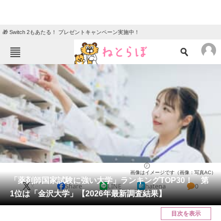
🎁 Switch 2もあたる！ プレゼントキャンペーン実施中！
ねとらぼメニュー
TOP
ニュース
エンタメ
クイズ
グルメ
地域
住まい
教育・育児
動物
リサーチ
大学
2026/03/30 08:20（公開）
画像はイメージです（画像：写真AC）
会員記事
「薬剤師国家試験に強い大学」ランキングTOP30！ 第
X
Share
LINE
hatena
0
1位は「金沢大学」【2026年最新調査結果】
メディア
目次を表示
注目記事を集めた総合ページ