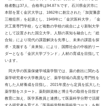
格者数は37人、合格率は94.87％です。石川県金沢市に
本部を置く金沢大学は、1862年に創立された「加賀藩彦
三種痘所」を起源とし、1949年に「金沢医科大学」「金
沢工業専門学校」など複数の学校の統合により新制大学
として設置された国立大学。人類の英知を融合した「総
合知」により現代の課題解決を先導し、未来の課題を探
求・克服する「未来知」により、国際社会の中核的リー
ダーとなる「金沢大学ブランド」人材の育成を目指して
います。
同大学の医薬保健学域薬学類では、薬の創出に関わる
薬学研究者や大学教員など、薬学領域の高度な専門性を
有した人材養成を目指し、2021年度から定員を拡大した
薬学類をスタート。薬剤師資格と博士号の取得を目指す
教育に加え、医学系教員と連携して医薬科学分野で活躍
する研究者を育てる「医薬科学類創薬科学コース」を創