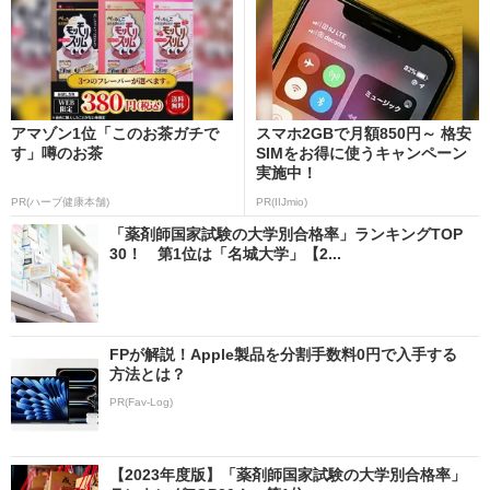
アマゾン1位「このお茶ガチで
スマホ2GBで月額850円～ 格安
す」噂のお茶
SIMをお得に使うキャンペーン
実施中！
PR(ハーブ健康本舗)
PR(IIJmio)
「薬剤師国家試験の大学別合格率」ランキングTOP
30！ 第1位は「名城大学」【2...
FPが解説！Apple製品を分割手数料0円で入手する
方法とは？
PR(Fav-Log)
【2023年度版】「薬剤師国家試験の大学別合格率」