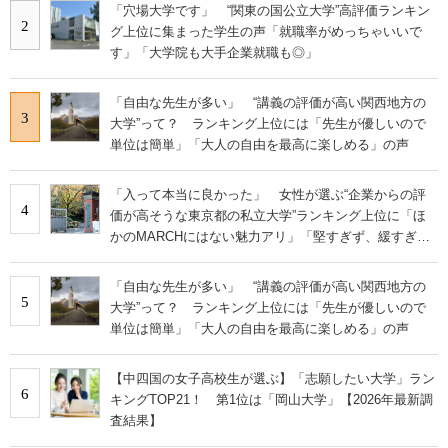
「穴場大学です」 “関東の国公立大学”高評価ランキン
2
グ上位に集まった学生の声「就職率がめっちゃいいで
す」「大学院も大手企業就職も◎」
「自由な先生が多い」 “講義の評価が高い関西地方の
3
大学”って？ ランキング上位には「先生が優しいので
単位は簡単」「大人の自由を最高に楽しめる」の声
「入って本当に良かった」 女性が選ぶ“企業からの評
4
価が高そうな東京都の私立大学”ランキング上位に「ほ
かのMARCHにはない魅力アリ」「堅すぎず、緩すぎな
い」の声
「自由な先生が多い」 “講義の評価が高い関西地方の
5
大学”って？ ランキング上位には「先生が優しいので
単位は簡単」「大人の自由を最高に楽しめる」の声
【中四国の女子高校生が選ぶ】「志願したい大学」ラン
6
キングTOP21！ 第1位は「岡山大学」【2026年最新調
査結果】