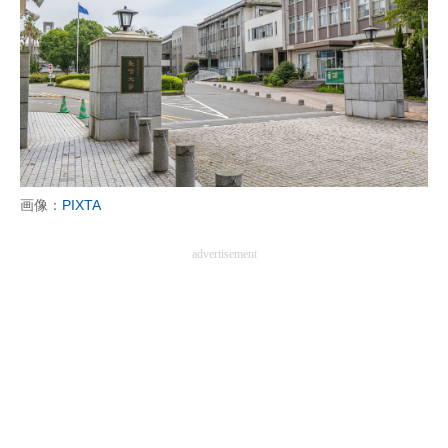
画像：
PIXTA
advertisement