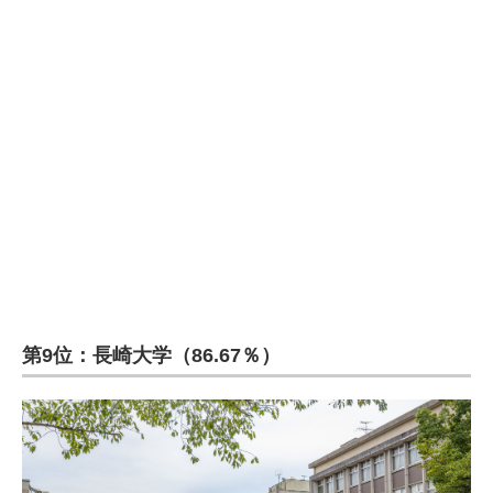
企業向けIT製品の総合サイト
IT製品の技術・比較・事例
製造業のIT導入・活用を支援
モノづくり技術者専門サイト
エレクトロニクス専門サイト
電子設計の基本と応用
エネルギーの専門メディア
第9位：長崎大学（86.67％）
建設×テクノロジーの最前線
ちょっと気になるネットの話題