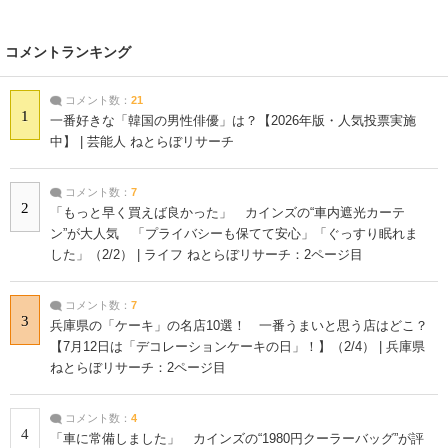
コメントランキング
コメント数：
21
1
一番好きな「韓国の男性俳優」は？【2026年版・人気投票実施
中】 | 芸能人 ねとらぼリサーチ
コメント数：
7
2
「もっと早く買えば良かった」 カインズの“車内遮光カーテ
ン”が大人気 「プライバシーも保てて安心」「ぐっすり眠れま
した」（2/2） | ライフ ねとらぼリサーチ：2ページ目
コメント数：
7
3
兵庫県の「ケーキ」の名店10選！ 一番うまいと思う店はどこ？
【7月12日は「デコレーションケーキの日」！】（2/4） | 兵庫県
ねとらぼリサーチ：2ページ目
コメント数：
4
4
「車に常備しました」 カインズの“1980円クーラーバッグ”が評