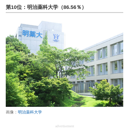
第10位：明治薬科大学（86.56％）
ITの今と未来を見通す
スマホと通信の最新トレンド
進化するPCとデバイスの未来
好きが集まる 比べて選べる
ビジネスと働き方のヒント
AI活用のいまが分かる
企業ITのトレンドを詳説
経営リーダーのコミュニティ
マーケ×ITの今がよく分かる
画像：
明治薬科大学
ITエンジニア向け専門サイト
advertisement