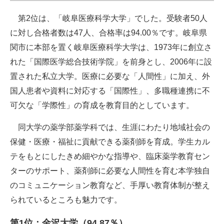
第2位は、「岐阜医療科学大学」でした。受験者50人
に対し合格者数は47人、合格率は94.00％です。岐阜県
関市に本部を置く岐阜医療科学大学は、1973年に創立さ
れた「国際医学総合技術学院」を前身とし、2006年に設
置された私立大学。医療に必要な「人間性」に加え、外
国人患者や資料に対応する「国際性」、多職種連携に不
可欠な「学際性」の育成を教育目的としています。
同大学の薬学部薬学科では、生涯にわたり地域社会の
保健・医療・福祉に貢献できる薬剤師を育成。学生カル
テをもとにしたきめ細やかな指導や、臨床薬学教育セン
ターのサポート、薬剤師に必要な人間性を育む本学独自
のコミュニケーション教育など、手厚い教育体制が整え
られているところも魅力です。
第1位：金沢大学（94.87％）