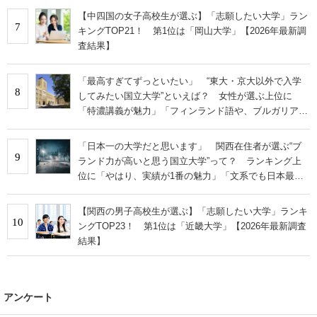
【中四国の女子高校生が選ぶ】「志願したい大学」ラン
7
キングTOP21！ 第1位は「岡山大学」【2026年最新調
査結果】
「最高すぎてずっといたい」 “東大・京大以外で入学
8
してみたい国立大学”といえば？ 女性が選ぶ上位に
「特濃講義が魅力」「フィンランド語や、ブルガリア語
なども学べる」の声
「日本一の大学だと思います」 関西在住者が選ぶ“ブ
9
ランド力が高いと思う国立大学”って？ ランキング上
位に「やはり、実績が1番の魅力」「文系でも日本最高
クラスの研究環境」の声
【関西の男子高校生が選ぶ】「志願したい大学」ランキ
10
ングTOP23！ 第1位は「近畿大学」【2026年最新調査
結果】
アンケート