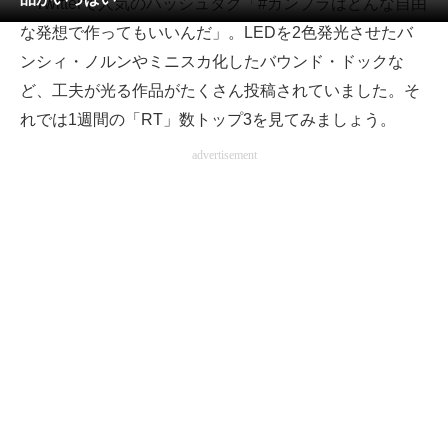
Twitterで人気のハッシュタグ「#ガンプラはどんな自由
な発想で作ってもいいんだ」。LEDを2色発光させたバ
ITの今と未来を見通す
ンシィ・ノルンやミニスカ化したバウンド・ドックな
スマホと通信の最新トレンド
ど、工夫が光る作品がたくさん投稿されていました。そ
れでは1週間の「RT」数トップ3を見てみましょう。
進化するPCとデバイスの未来
advertisement
好きが集まる 比べて選べる
ビジネスと働き方のヒント
AI活用のいまが分かる
企業ITのトレンドを詳説
経営リーダーのコミュニティ
マーケ×ITの今がよく分かる
ITエンジニア向け専門サイト