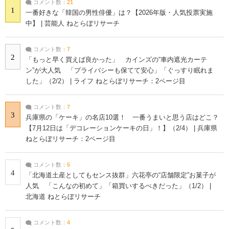
コメント数：
21
1
一番好きな「韓国の男性俳優」は？【2026年版・人気投票実施
中】 | 芸能人 ねとらぼリサーチ
コメント数：
7
2
「もっと早く買えば良かった」 カインズの“車内遮光カーテ
ン”が大人気 「プライバシーも保てて安心」「ぐっすり眠れま
した」（2/2） | ライフ ねとらぼリサーチ：2ページ目
コメント数：
7
3
兵庫県の「ケーキ」の名店10選！ 一番うまいと思う店はどこ？
【7月12日は「デコレーションケーキの日」！】（2/4） | 兵庫県
ねとらぼリサーチ：2ページ目
コメント数：
5
4
「北海道土産としてもセンス抜群」六花亭の“店舗限定”お菓子が
人気 「こんなの初めて」「箱買いするべきだった」（1/2） |
北海道 ねとらぼリサーチ
コメント数：
4