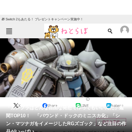
🎁 Switch 2もあたる！ プレゼントキャンペーン実施中！
ねとらぼメニュー
TOP
ニュース
エンタメ
クイズ
グルメ
地域
住まい
教育・育児
動物
リサーチ
ガンプラ
2021/09/25 12:15（公開）
X
Share
LINE
hatena
会員記事
「ガンプラはどんな自由な発想で作ってもいいんだ」週
間TOP10！ 「バウンド・ドックのミニスカ化」「シ
メディア
目次を表示
ン・マツナガをイメージしたRGズゴック」など注目の作
品がいっぱい
注目記事を集めた総合ページ