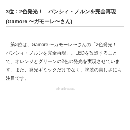
企業向けIT製品の総合サイト
3位：2色発光！ バンシィ・ノルンを完全再現
IT製品の技術・比較・事例
(Gamore 〜ガモーレ〜さん)
製造業のIT導入・活用を支援
第3位は、Gamore 〜ガモーレ〜さんの「2色発光！
モノづくり技術者専門サイト
バンシィ・ノルンを完全再現」。LEDを改造すること
エレクトロニクス専門サイト
で、オレンジとグリーンの2色の発光を実現させていま
電子設計の基本と応用
す。また、発光ギミックだけでなく、塗装の美しさにも
注目です。
エネルギーの専門メディア
advertisement
建設×テクノロジーの最前線
ちょっと気になるネットの話題