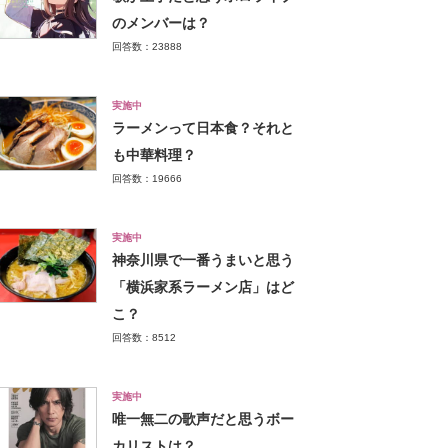
のメンバーは？
回答数：23888
実施中
ラーメンって日本食？それと
も中華料理？
回答数：19666
実施中
神奈川県で一番うまいと思う
「横浜家系ラーメン店」はど
こ？
回答数：8512
実施中
唯一無二の歌声だと思うボー
カリストは？