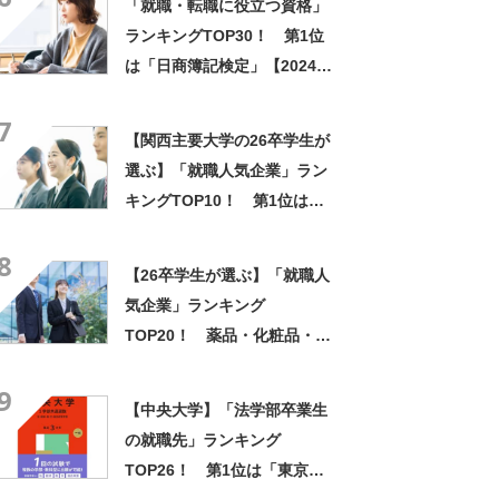
「就職・転職に役立つ資格」
ランキングTOP30！ 第1位
は「日商簿記検定」【2024年
最新調査結果】
7
【関西主要大学の26卒学生が
選ぶ】「就職人気企業」ラン
キングTOP10！ 第1位は
「伊藤忠商事」【2024年最新
8
調査結果】
【26卒学生が選ぶ】「就職人
気企業」ランキング
TOP20！ 薬品・化粧品・日
用品業界の第1位は「資生堂」
9
【2024年最新調査結果】
【中央大学】「法学部卒業生
の就職先」ランキング
TOP26！ 第1位は「東京都