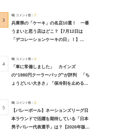
れました」（2/2） | ライフ ねとらぼリ
サーチ：2ページ目
コメント数：
7
3
兵庫県の「ケーキ」の名店10選！ 一番
うまいと思う店はどこ？【7月12日は
「デコレーションケーキの日」！】
（2/4） | 兵庫県 ねとらぼリサーチ：2ペ
ージ目
コメント数：
4
4
「車に常備しました」 カインズ
の“1980円クーラーバッグ”が評判 「ち
ょうどいい大きさ」「保冷剤を止めるベ
ルトが良い」（1/5） | ライフ ねとらぼ
リサーチ
コメント数：
3
5
【バレーボール】ネーションズリーグ日
本ラウンドで活躍を期待している「日本
男子バレー代表選手」は？【2026年版・
人気投票実施中】（投票結果） | スポー