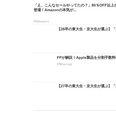
「え、こんなセールやってたの？」80％OFF以上
登場！Amazonの本気が...
PR(Amazon)
【28卒の東大生・京大生が選ぶ】「就
FPが解説！Apple製品を分割手数
PR(Fav-Log)
【27卒の東大生・京大生が選ぶ】「就