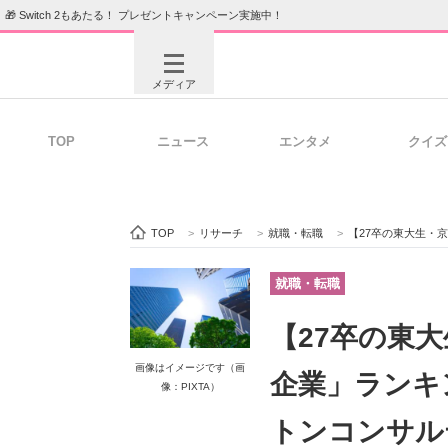
🎁 Switch 2もあたる！ プレゼントキャンペーン実施中！
メディア
TOP
ニュース
エンタメ
クイズ
注目記事を集めた総合ページ
ITの今
TOP
>
リサーチ
>
就職・転職
>
【27卒の東大生・京大生が選
ビジネスと働き方のヒント
AI活用
就職・転職
【27卒の東
ITエンジニア向け専門サイト
企業向けI
画像はイメージです（画
企業」ランキ
像：PIXTA）
トンコンサル