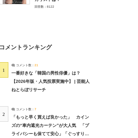
回答数：8122
コメントランキング
コメント数：
21
1
一番好きな「韓国の男性俳優」は？
【2026年版・人気投票実施中】 | 芸能人
ねとらぼリサーチ
コメント数：
7
2
「もっと早く買えば良かった」 カイン
ズの“車内遮光カーテン”が大人気 「プ
ライバシーも保てて安心」「ぐっすり眠