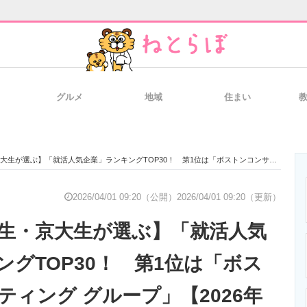
グルメ
地域
住まい
と未来を見通す
スマホと通信の最新トレンド
進化するPCとデ
ぶ】「就活人気企業」ランキングTOP30！ 第1位は「ボストンコンサルティング グループ」【2026年最新調査結果】
のいまが分かる
企業ITのトレンドを詳説
経営リーダーの
2026/04/01 09:20（公開）
2026/04/01 09:20（更新）
大生・京大生が選ぶ】「就活人気
T製品の総合サイト
IT製品の技術・比較・事例
製造業のIT導入
ングTOP30！ 第1位は「ボス
ティング グループ」【2026年