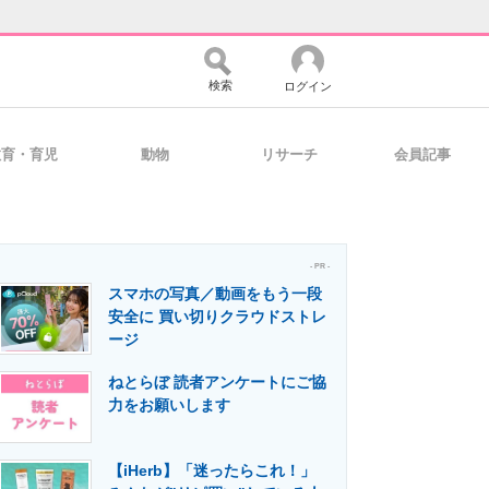
検索
ログイン
教育・育児
動物
リサーチ
会員記事
バイスの未来
好きが集まる 比べて選べる
- PR -
スマホの写真／動画をもう一段
コミュニティ
マーケ×ITの今がよく分かる
安全に 買い切りクラウドストレ
ージ
ねとらぼ 読者アンケートにご協
・活用を支援
力をお願いします
【iHerb】「迷ったらこれ！」