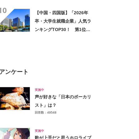
庁」【2月9日は中央大学入学
10
試験日（5学部共通選抜）】
【中国・四国版】「2026年
卒・大学生就職企業」人気ラ
ンキングTOP30！ 第1位は
「マツダ」【2025年最新調査
結果】
アンケート
実施中
声が好きな「日本のボーカリ
スト」は？
回答数：49548
実施中
歌が上手だと思うホロライブ