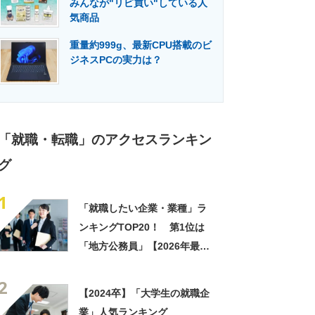
みんなが"リピ買い"している人
門メディア
建設×テクノロジーの最前線
気商品
重量約999g、最新CPU搭載のビ
ジネスPCの実力は？
「就職・転職」のアクセスランキン
グ
1
「就職したい企業・業種」ラ
ンキングTOP20！ 第1位は
「地方公務員」【2026年最新
調査結果】
2
【2024卒】「大学生の就職企
業」人気ランキング