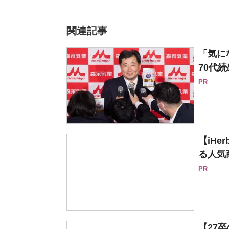
関連記事
「気に
70代続
PR
【iH
る人気
PR
【27