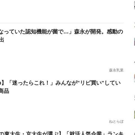
なっていた認知機能が菌で…」森永が開発。感動の
出
森永乳業
erb】「迷ったらこれ！」みんなが"リピ買い"してい
商品
ねとらぼ
卒の東大生・京大生が選ぶ】「就活人気企業」ランキ