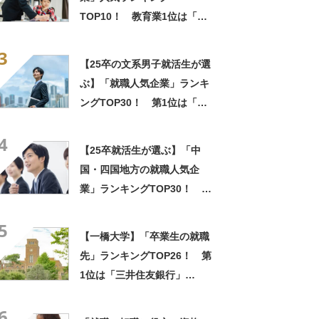
TOP10！ 教育業1位は「ベ
ネッセコーポレーション」
3
【マイナビ・日経調べ】
【25卒の文系男子就活生が選
ぶ】「就職人気企業」ランキ
ングTOP30！ 第1位は「ニ
トリ」【2024年最新調査結
4
果】
【25卒就活生が選ぶ】「中
国・四国地方の就職人気企
業」ランキングTOP30！ 第
1位は「マツダ」【2024年最
5
新調査結果】
【一橋大学】「卒業生の就職
先」ランキングTOP26！ 第
1位は「三井住友銀行」
【2023年度版】
6