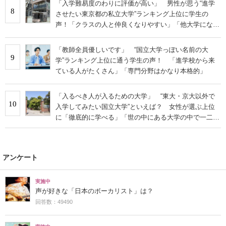
「入学難易度のわりに評価が高い」 男性が思う“進学
8
させたい東京都の私立大学”ランキング上位に学生の
声！「クラスの人と仲良くなりやすい」「他大学にない
学科も」
「教師全員優しいです」 “国立大学っぽい名前の大
9
学”ランキング上位に通う学生の声！ 「進学校から来
ている人がたくさん」「専門分野はかなり本格的」
「入るべき人が入るための大学」 “東大・京大以外で
10
入学してみたい国立大学”といえば？ 女性が選ぶ上位
に「徹底的に学べる」「世の中にある大学の中で一二を
争うレベルの先端設備」の声
アンケート
実施中
声が好きな「日本のボーカリスト」は？
回答数：49490