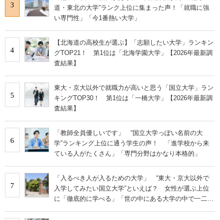
3
道・東北の大学”ランク上位に集まった声！「就職に強
い専門性」「今1番熱い大学」
【北海道の高校生が選ぶ】「志願したい大学」ランキン
4
グTOP21！ 第1位は「北海学園大学」【2026年最新調
査結果】
東大・京大以外で就職力が高いと思う「国立大学」ラン
5
キングTOP30！ 第1位は「一橋大学」【2026年最新調
査結果】
「教師全員優しいです」 “国立大学っぽい名前の大
6
学”ランキング上位に通う学生の声！ 「進学校から来
ている人がたくさん」「専門分野はかなり本格的」
「入るべき人が入るための大学」 “東大・京大以外で
7
入学してみたい国立大学”といえば？ 女性が選ぶ上位
に「徹底的に学べる」「世の中にある大学の中で一二を
争うレベルの先端設備」の声