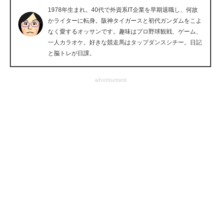
1978年生まれ。40代で外資系IT企業を早期退職し、何故
企業向けIT製品の総合サイト
かライターに転身。阪神タイガースと初代ガンダムをこよ
なく愛するオッサンです。趣味はプロ野球観戦、ゲーム、
IT製品の技術・比較・事例
一人カラオケ。好きな競走馬はタップダンスシチー。日記
と脳トレが日課。
製造業のIT導入・活用を支援
モノづくり技術者専門サイト
advertisement
エレクトロニクス専門サイト
電子設計の基本と応用
エネルギーの専門メディア
建設×テクノロジーの最前線
ちょっと気になるネットの話題