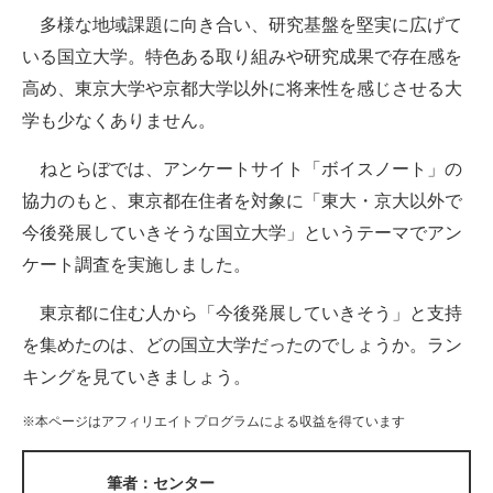
多様な地域課題に向き合い、研究基盤を堅実に広げて
ITの今と未来を見通す
いる国立大学。特色ある取り組みや研究成果で存在感を
高め、東京大学や京都大学以外に将来性を感じさせる大
スマホと通信の最新トレンド
学も少なくありません。
進化するPCとデバイスの未来
ねとらぼでは、アンケートサイト「ボイスノート」の
好きが集まる 比べて選べる
協力のもと、東京都在住者を対象に「東大・京大以外で
今後発展していきそうな国立大学」というテーマでアン
ビジネスと働き方のヒント
ケート調査を実施しました。
AI活用のいまが分かる
東京都に住む人から「今後発展していきそう」と支持
企業ITのトレンドを詳説
を集めたのは、どの国立大学だったのでしょうか。ラン
キングを見ていきましょう。
経営リーダーのコミュニティ
※本ページはアフィリエイトプログラムによる収益を得ています
マーケ×ITの今がよく分かる
ITエンジニア向け専門サイト
筆者：センター