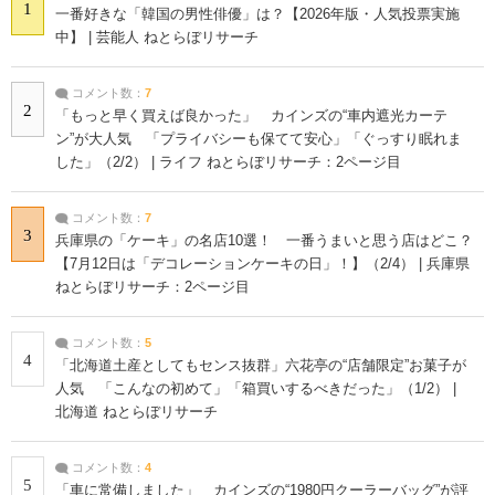
1
一番好きな「韓国の男性俳優」は？【2026年版・人気投票実施
中】 | 芸能人 ねとらぼリサーチ
コメント数：
7
2
「もっと早く買えば良かった」 カインズの“車内遮光カーテ
ン”が大人気 「プライバシーも保てて安心」「ぐっすり眠れま
した」（2/2） | ライフ ねとらぼリサーチ：2ページ目
コメント数：
7
3
兵庫県の「ケーキ」の名店10選！ 一番うまいと思う店はどこ？
【7月12日は「デコレーションケーキの日」！】（2/4） | 兵庫県
ねとらぼリサーチ：2ページ目
コメント数：
5
4
「北海道土産としてもセンス抜群」六花亭の“店舗限定”お菓子が
人気 「こんなの初めて」「箱買いするべきだった」（1/2） |
北海道 ねとらぼリサーチ
コメント数：
4
5
「車に常備しました」 カインズの“1980円クーラーバッグ”が評