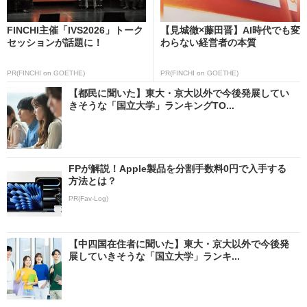
FINCHI主催「IVS2026」トーク
【見城徹×藤田晋】AI時代でも変
セッションが話題に！
わらない経営者の本質
PR(FINCHI on GOETHE)
PR(FINCHI on GOETHE)
【都民に聞いた】東大・京大以外で今後発展してい
きそうな「国立大学」ランキングTO...
FPが解説！Apple製品を分割手数料0円で入手する
方法とは？
PR(Fav-Log)
【中四国在住者に聞いた】東大・京大以外で今後発
展していきそうな「国立大学」ランキ...