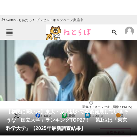
🎁 Switch 2もあたる！ プレゼントキャンペーン実施中！
ねとらぼメニュー
TOP
ニュース
エンタメ
クイズ
グルメ
地域
住まい
教育・育児
動物
リサーチ
大学
2026/04/04 07:50（公開）
画像はイメージです（画像：PIXTA）
会員記事
【都民に聞いた】東大・京大以外で今後発展していきそ
X
Share
LINE
hatena
0
うな「国立大学」ランキングTOP27！ 第1位は「東京
メディア
科学大学」【2025年最新調査結果】
目次を表示
注目記事を集めた総合ページ