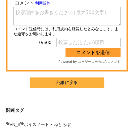
ITの今と未来を見通す
スマホと通信の最新トレンド
進化するPCとデバイスの未来
好きが集まる 比べて選べる
ビジネスと働き方のヒント
AI活用のいまが分かる
記事に戻る
企業ITのトレンドを詳説
経営リーダーのコミュニティ
関連タグ
マーケ×ITの今がよく分かる
VN_B
ボイスノート × ねとらぼ
ITエンジニア向け専門サイト