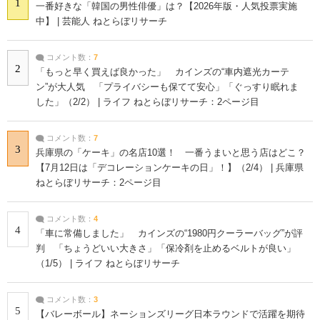
1
一番好きな「韓国の男性俳優」は？【2026年版・人気投票実施
中】 | 芸能人 ねとらぼリサーチ
コメント数：
7
2
「もっと早く買えば良かった」 カインズの“車内遮光カーテ
ン”が大人気 「プライバシーも保てて安心」「ぐっすり眠れま
した」（2/2） | ライフ ねとらぼリサーチ：2ページ目
コメント数：
7
3
兵庫県の「ケーキ」の名店10選！ 一番うまいと思う店はどこ？
【7月12日は「デコレーションケーキの日」！】（2/4） | 兵庫県
ねとらぼリサーチ：2ページ目
コメント数：
4
4
「車に常備しました」 カインズの“1980円クーラーバッグ”が評
判 「ちょうどいい大きさ」「保冷剤を止めるベルトが良い」
（1/5） | ライフ ねとらぼリサーチ
コメント数：
3
5
【バレーボール】ネーションズリーグ日本ラウンドで活躍を期待