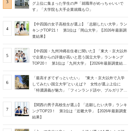
3
グ上位に集まった学生の声「就職率がめっちゃいいで
す」「大学院も大手企業就職も◎」
【中四国の女子高校生が選ぶ】「志願したい大学」ラン
4
キングTOP21！ 第1位は「岡山大学」【2026年最新調
査結果】
【中四国・九州沖縄在住者に聞いた】「東大・京大以外
5
で企業からの評価が高いと思う国立大学」ランキング
TOP20！ 第1位は「九州大学」【2026年最新調査結
果】
「最高すぎてずっといたい」 “東大・京大以外で入学
6
してみたい国立大学”といえば？ 女性が選ぶ上位に
「特濃講義が魅力」「フィンランド語や、ブルガリア語
なども学べる」の声
【関西の男子高校生が選ぶ】「志願したい大学」ランキ
7
ングTOP23！ 第1位は「近畿大学」【2026年最新調査
結果】