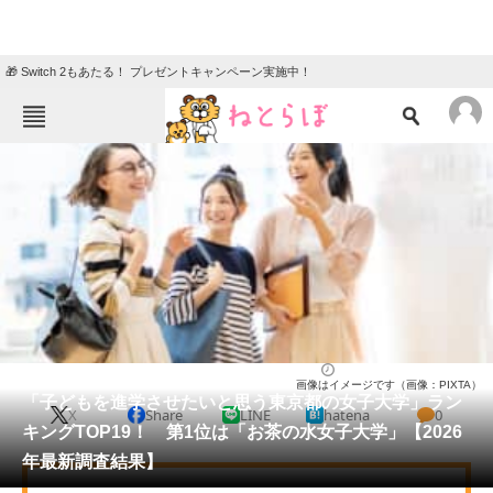
🎁 Switch 2もあたる！ プレゼントキャンペーン実施中！
ねとらぼメニュー
TOP
ニュース
エンタメ
クイズ
グルメ
地域
住まい
教育・育児
動物
リサーチ
大学
2026/04/05 12:20（公開）
画像はイメージです（画像：PIXTA）
会員記事
「子どもを進学させたいと思う東京都の女子大学」ラン
X
Share
LINE
hatena
0
キングTOP19！ 第1位は「お茶の水女子大学」【2026
メディア
年最新調査結果】
注目記事を集めた総合ページ