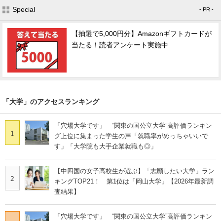
Special
- PR -
【抽選で5,000円分】Amazonギフトカードが
当たる！読者アンケート実施中
「大学」のアクセスランキング
「穴場大学です」 “関東の国公立大学”高評価ランキン
1
グ上位に集まった学生の声「就職率がめっちゃいいで
す」「大学院も大手企業就職も◎」
【中四国の女子高校生が選ぶ】「志願したい大学」ラン
2
キングTOP21！ 第1位は「岡山大学」【2026年最新調
査結果】
「穴場大学です」 “関東の国公立大学”高評価ランキン