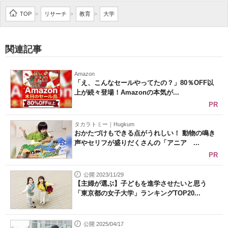
企業向けIT製品の総合サイト
TOP
リサーチ
教育
大学
>
>
>
IT製品の技術・比較・事例
関連記事
製造業のIT導入・活用を支援
Amazon
モノづくり技術者専門サイト
「え、こんなセールやってたの？」80％OFF以
上が続々登場！Amazonの本気が...
エレクトロニクス専門サイト
PR
電子設計の基本と応用
タカラトミー｜Hugkum
おかたづけもできる点がうれしい！ 動物の鳴き
声やセリフが盛りだくさんの「アニア ...
エネルギーの専門メディア
PR
建設×テクノロジーの最前線
公開 2023/11/29
【主婦が選ぶ】子どもを進学させたいと思う
ちょっと気になるネットの話題
「東京都の女子大学」ランキングTOP20...
公開 2025/04/17