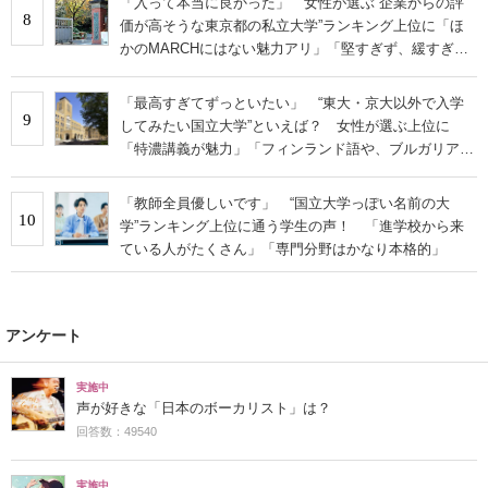
「入って本当に良かった」 女性が選ぶ“企業からの評
8
価が高そうな東京都の私立大学”ランキング上位に「ほ
かのMARCHにはない魅力アリ」「堅すぎず、緩すぎな
い」の声
「最高すぎてずっといたい」 “東大・京大以外で入学
9
してみたい国立大学”といえば？ 女性が選ぶ上位に
「特濃講義が魅力」「フィンランド語や、ブルガリア語
なども学べる」の声
「教師全員優しいです」 “国立大学っぽい名前の大
10
学”ランキング上位に通う学生の声！ 「進学校から来
ている人がたくさん」「専門分野はかなり本格的」
アンケート
実施中
声が好きな「日本のボーカリスト」は？
回答数：49540
実施中