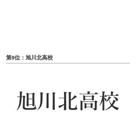
企業向けIT製品の総合サイト
IT製品の技術・比較・事例
製造業のIT導入・活用を支援
モノづくり技術者専門サイト
第9位：旭川北高校
エレクトロニクス専門サイト
電子設計の基本と応用
エネルギーの専門メディア
建設×テクノロジーの最前線
ちょっと気になるネットの話題