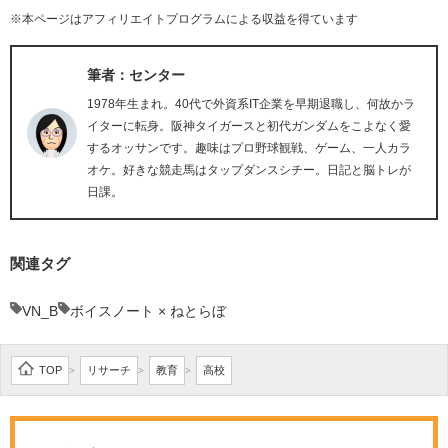
※本ページはアフィリエイトプログラムによる収益を得ています
筆者：センター
1978年生まれ。40代で外資系IT企業を早期退職し、何故かラ
イターに転身。阪神タイガースと初代ガンダムをこよなく愛
するオッサンです。趣味はプロ野球観戦、ゲーム、一人カラ
オケ。好きな競走馬はタップダンスシチー。日記と脳トレが
日課。
関連タグ
VN_B
ボイスノート × ねとらぼ
TOP
リサーチ
教育
高校
>
>
>