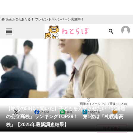
🎁 Switch 2もあたる！ プレゼントキャンペーン実施中！
ねとらぼメニュー
TOP
ニュース
エンタメ
クイズ
グルメ
地域
住まい
教育・育児
動物
リサーチ
高校
2026/04/04 08:10（公開）
画像はイメージです（画像：PIXTA）
会員記事
【地元の50代に聞いた】子どもを入学させたい「北海道
X
Share
LINE
hatena
0
の公立高校」ランキングTOP29！ 第1位は「札幌南高
メディア
校」【2025年最新調査結果】
目次を表示
注目記事を集めた総合ページ