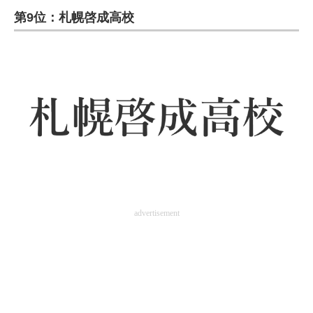
第9位：札幌啓成高校
ITの今と未来を見通す
スマホと通信の最新トレンド
進化するPCとデバイスの未来
好きが集まる 比べて選べる
ビジネスと働き方のヒント
AI活用のいまが分かる
企業ITのトレンドを詳説
advertisement
経営リーダーのコミュニティ
マーケ×ITの今がよく分かる
ITエンジニア向け専門サイト