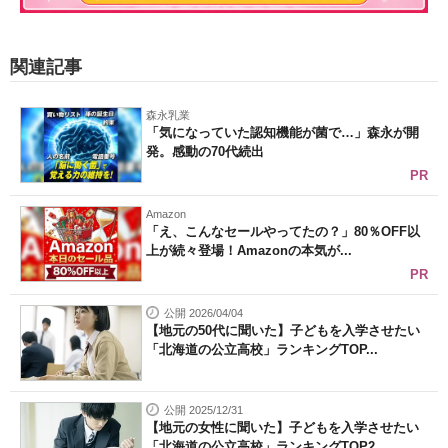
関連記事
森永乳業
「気になっていた認知機能が菌で…」森永が開
発。感動の70代続出
PR
Amazon
「え、こんなセールやってたの？」80％OFF以
上が続々登場！Amazonの本気が...
PR
公開 2026/04/04
【地元の50代に聞いた】子どもを入学させたい
「北海道の公立高校」ランキングTOP...
公開 2025/12/31
【地元の女性に聞いた】子どもを入学させたい
「北海道の公立高校」ランキングTOP2...