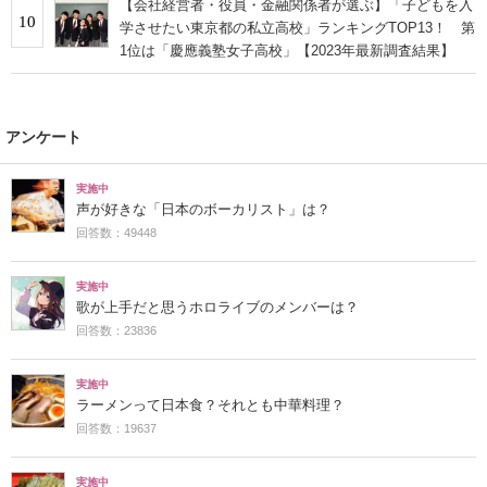
【会社経営者・役員・金融関係者が選ぶ】「子どもを入
10
学させたい東京都の私立高校」ランキングTOP13！ 第
1位は「慶應義塾女子高校」【2023年最新調査結果】
アンケート
実施中
声が好きな「日本のボーカリスト」は？
回答数：49448
実施中
歌が上手だと思うホロライブのメンバーは？
回答数：23836
実施中
ラーメンって日本食？それとも中華料理？
回答数：19637
実施中