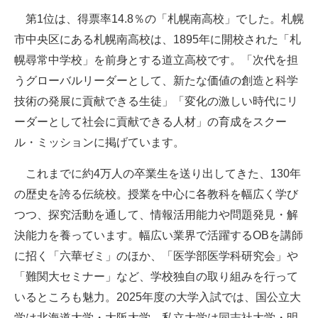
第1位は、得票率14.8％の「札幌南高校」でした。札幌
市中央区にある札幌南高校は、1895年に開校された「札
幌尋常中学校」を前身とする道立高校です。「次代を担
うグローバルリーダーとして、新たな価値の創造と科学
技術の発展に貢献できる生徒」「変化の激しい時代にリ
ーダーとして社会に貢献できる人材」の育成をスクー
ル・ミッションに掲げています。
これまでに約4万人の卒業生を送り出してきた、130年
の歴史を誇る伝統校。授業を中心に各教科を幅広く学び
つつ、探究活動を通して、情報活用能力や問題発見・解
決能力を養っています。幅広い業界で活躍するOBを講師
に招く「六華ゼミ」のほか、「医学部医学科研究会」や
「難関大セミナー」など、学校独自の取り組みを行って
いるところも魅力。2025年度の大学入試では、国公立大
学は北海道大学・大阪大学、私立大学は同志社大学・明