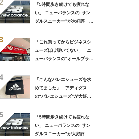
2
う」「自然と前に足が出る」
「5時間歩き続けても疲れな
い」 ニューバランスの“サン
ダルスニーカー”が大好評
「スニーカーより涼しく快
3
適」「今までの中で一番足が
「これ買ってからビジネスシ
楽です」
ューズほぼ履いてない」 ニ
ューバランスの“オールブラッ
ク防水スニーカー”が好評
4
「雨でも蒸れずに快適」「服
「こんなバレエシューズを求
を選ばないので重宝」などの
めてました」 アディダス
声
の“バレエシューズ”が大好
評 「履いていてとても心地
5
よい」「カジュアルにもキレ
「5時間歩き続けても疲れな
イめにも合う」
い」 ニューバランスの“サン
ダルスニーカー”が大好評