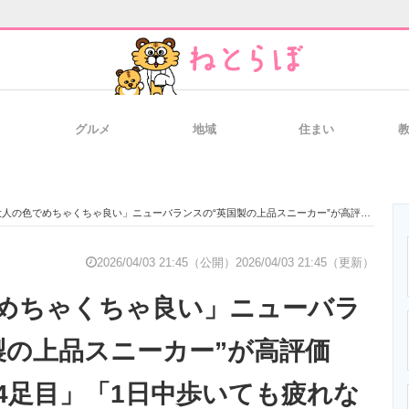
グルメ
地域
住まい
と未来を見通す
スマホと通信の最新トレンド
進化するPCとデ
の色でめちゃくちゃ良い」ニューバランスの“英国製の上品スニーカー”が高評価 「同シリーズ4足目」「1日中歩いても疲れない」「質感も色味も◎」
のいまが分かる
企業ITのトレンドを詳説
経営リーダーの
2026/04/03 21:45（公開）
2026/04/03 21:45（更新）
めちゃくちゃ良い」ニューバラ
T製品の総合サイト
IT製品の技術・比較・事例
製造業のIT導入
製の上品スニーカー”が高評価
4足目」「1日中歩いても疲れな