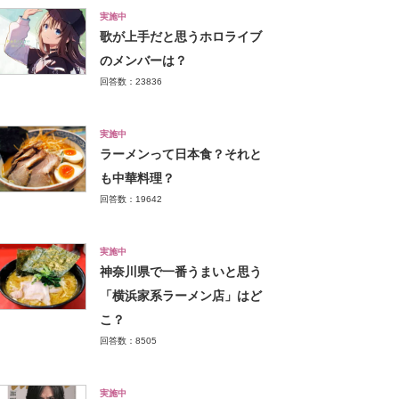
実施中
歌が上手だと思うホロライブ
のメンバーは？
回答数：23836
実施中
ラーメンって日本食？それと
も中華料理？
回答数：19642
実施中
神奈川県で一番うまいと思う
「横浜家系ラーメン店」はど
こ？
回答数：8505
実施中