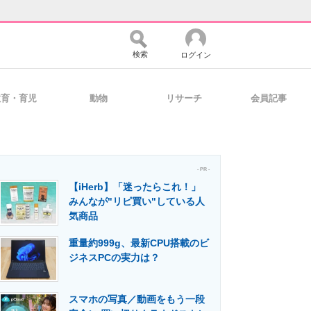
検索
ログイン
教育・育児
動物
リサーチ
会員記事
バイスの未来
好きが集まる 比べて選べる
- PR -
【iHerb】「迷ったらこれ！」
コミュニティ
マーケ×ITの今がよく分かる
みんなが"リピ買い"している人
気商品
重量約999g、最新CPU搭載のビ
・活用を支援
ジネスPCの実力は？
スマホの写真／動画をもう一段