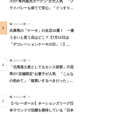
ズの“車内遮光カーテン”が大人気 「プ
ライバシーも保てて安心」「ぐっすり眠
れました」（2/2） | ライフ ねとらぼリ
サーチ：2ページ目
コメント数：
7
3
兵庫県の「ケーキ」の名店10選！ 一番
うまいと思う店はどこ？【7月12日は
「デコレーションケーキの日」！】
（2/4） | 兵庫県 ねとらぼリサーチ：2ペ
ージ目
コメント数：
5
4
「北海道土産としてもセンス抜群」六花
亭の“店舗限定”お菓子が人気 「こんな
の初めて」「箱買いするべきだった」
（1/2） | 北海道 ねとらぼリサーチ
コメント数：
3
5
【バレーボール】ネーションズリーグ日
本ラウンドで活躍を期待している「日本