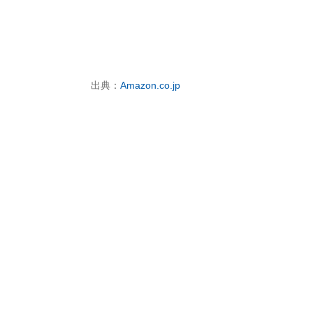
出典：
Amazon.co.jp