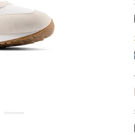
advertisement