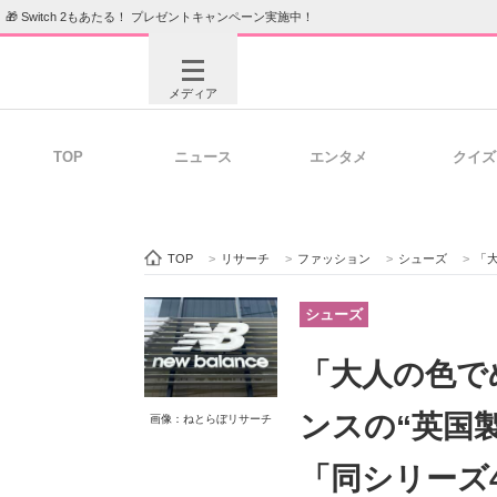
🎁 Switch 2もあたる！ プレゼントキャンペーン実施中！
メディア
TOP
ニュース
エンタメ
クイズ
注目記事を集めた総合ページ
ITの今
TOP
>
リサーチ
>
ファッション
>
シューズ
>
「大人
ビジネスと働き方のヒント
AI活用
シューズ
「大人の色で
ITエンジニア向け専門サイト
企業向けI
ンスの“英国
画像：ねとらぼリサーチ
「同シリーズ