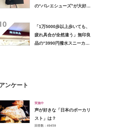
の“バレエシューズ”が大好
評 「履いていてとても心地
10
よい」「カジュアルにもキレ
「1万5000歩以上歩いても、
イめにも合う」
疲れ具合が全然違う」無印良
品の“3990円撥水スニーカ
ー”に「もう何足目かわからな
い」「パンツでもスカートで
も合う」の声
アンケート
実施中
声が好きな「日本のボーカリ
スト」は？
回答数：49459