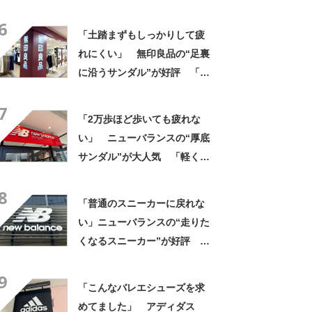
「スニーカーより涼しく快
6
適」「今までの中で一番足が
「土踏まずもしっかりして疲
楽です」
れにくい」 無印良品の“足裏
に沿うサンダル”が好評 「履
き心地が良い」「出しっぱな
7
しでも悪目立ちしません」の
「2万歩ほど歩いても疲れな
声
い」 ニューバランスの“厚底
サンダル”が大人気 「軽くて
ふかふか」「どこまでも歩け
8
そう」「さすがニューバラン
「普通のスニーカーに戻れな
ス」
い」ニューバランスの“走りた
くなるスニーカー”が好評
「3足目」「雲の上を歩くよ
9
う」「自然と前に足が出る」
「こんなバレエシューズを求
めてました」 アディダス