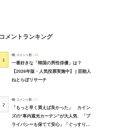
コメントランキング
コメント数：
21
1
一番好きな「韓国の男性俳優」は？
【2026年版・人気投票実施中】 | 芸能人
ねとらぼリサーチ
コメント数：
7
2
「もっと早く買えば良かった」 カイン
ズの“車内遮光カーテン”が大人気 「プ
ライバシーも保てて安心」「ぐっすり眠
れました」（2/2） | ライフ ねとらぼリ