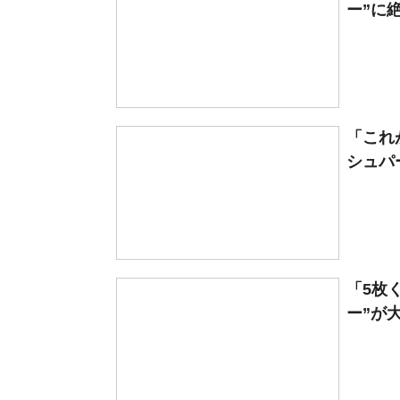
ー”に
「これ
シュパー
「5枚
ー”が