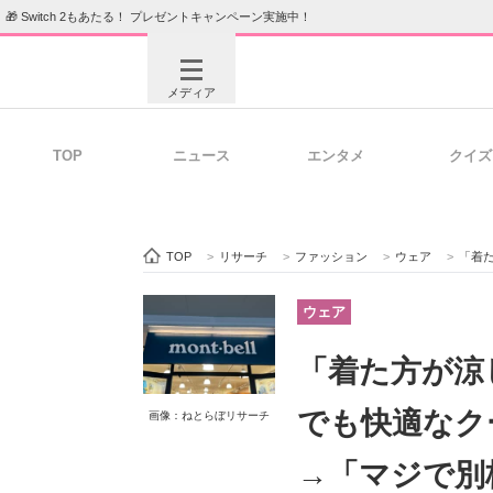
🎁 Switch 2もあたる！ プレゼントキャンペーン実施中！
メディア
TOP
ニュース
エンタメ
クイズ
注目記事を集めた総合ページ
ITの今
TOP
>
リサーチ
>
ファッション
>
ウェア
>
「着た方
ビジネスと働き方のヒント
AI活用
ウェア
「着た方が涼
ITエンジニア向け専門サイト
企業向けI
でも快適なク
画像：ねとらぼリサーチ
→「マジで別