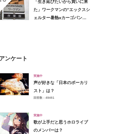
「生き延びたいから買いに来
た」ワークマンの“エックスシ
ェルター暑熱αカーゴパン
ツ”への反応 「軽くて涼し
い」一方、耐久性を心配する
声も
アンケート
実施中
声が好きな「日本のボーカリ
スト」は？
回答数：49461
実施中
歌が上手だと思うホロライブ
のメンバーは？