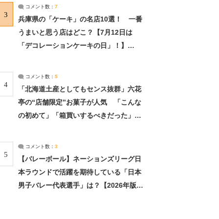
サーチ：2ページ目
コメント数：
7
3
兵庫県の「ケーキ」の名店10選！ 一番
うまいと思う店はどこ？【7月12日は
「デコレーションケーキの日」！】
（2/4） | 兵庫県 ねとらぼリサーチ：2ペ
ージ目
コメント数：
5
4
「北海道土産としてもセンス抜群」六花
亭の“店舗限定”お菓子が人気 「こんな
の初めて」「箱買いするべきだった」
（1/2） | 北海道 ねとらぼリサーチ
コメント数：
3
5
【バレーボール】ネーションズリーグ日
本ラウンドで活躍を期待している「日本
男子バレー代表選手」は？【2026年版・
人気投票実施中】（投票結果） | スポー
ツ ねとらぼリサーチ