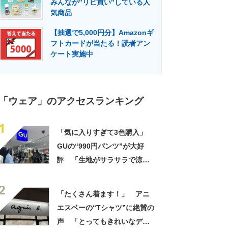
みんなが"リピ買い"している人
門メディア
建設×テクノロジーの最前線
気商品
【抽選で5,000円分】Amazonギ
フトカードが当たる！読者アン
ケート実施中
「ウェア」のアクセスランキング
1
「気に入りすぎて3色購入」
GUの“990円パンツ”が大好
評 「生地がサラサラで涼し
い」「とても楽でスタイルも
2
◎」「シルエットも履き心地
「たくさん着ます！」 アニ
も最高です」
エスベーの“Tシャツ”に絶賛の
声 「とってもきれいなデザ