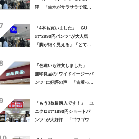
評 「生地がサラサラで涼し
い」「とても楽でスタイルも
7
◎」「シルエットも履き心地
「4本も買いました」 GU
も最高です」
の“2990円パンツ”が大人気
「脚が細く見える」「とても
柔らかく履き心地抜群」「仕
8
事でもプライベートでも重宝
「色違いも注文しました」
します」
無印良品の“ワイドイージーパ
ンツ”に好評の声 「古着っぽ
い素材感」「薄手で夏もいけ
9
そう」
「もう3枚目購入です！」 ユ
ニクロの“1990円ショートパ
ンツ”が大好評 「ゴワゴワせ
ずに快適」「撥水機能が付い
10
ているため重宝します」