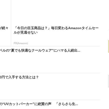
が続々
「今日の目玉商品は？」毎日変わるAmazonタイムセー
ルが見逃せない
PR(Amazon)
ルの“夏でも快適なクールウェア”にハマる人続出...
料0円で入手する方法とは？
“UVカットパーカー”に絶賛の声 「さらさら生...