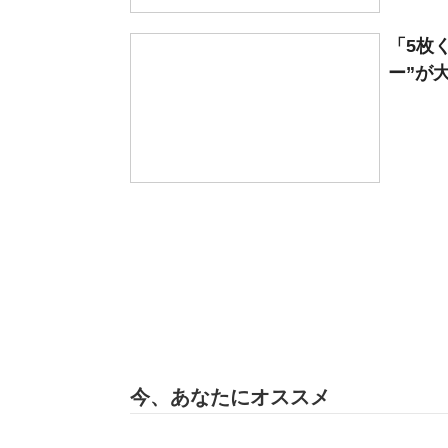
「5枚
ー”が
今、あなたにオススメ