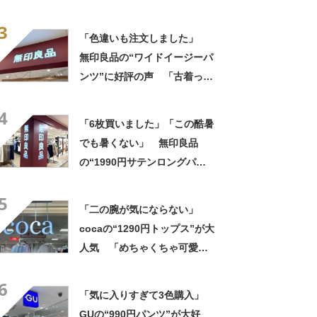
イン」「ロゴプリントが本当
3
にすてき」「着心地も◎」
「色違いも注文しました」
無印良品の“ワイドイージーパ
ンツ”に好評の声 「古着っぽ
い素材感」「薄手で夏もいけ
4
そう」
「6枚買いました」「この酷暑
でも暑くない」 無印良品
の“1990円サテンロングパン
ツ”が大好評 「驚くほどサラ
5
サラで軽やか」「パジャマと
「二の腕が気にならない」
して買ったけど外出用にし
cocaの“1290円トップス”が大
た」
人気 「めちゃくちゃ可愛
い」「ユニフォームかという
6
くらい着てます」
「気に入りすぎて3色購入」
GUの“990円パンツ”が大好