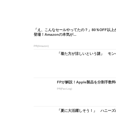
「え、こんなセールやってたの？」80％OFF以上
登場！Amazonの本気が...
PR(Amazon)
「着た方が涼しいという謎」 モンベ
FPが解説！Apple製品を分割手数
PR(Fav-Log)
「夏に大活躍しそう！」 ハニーズの