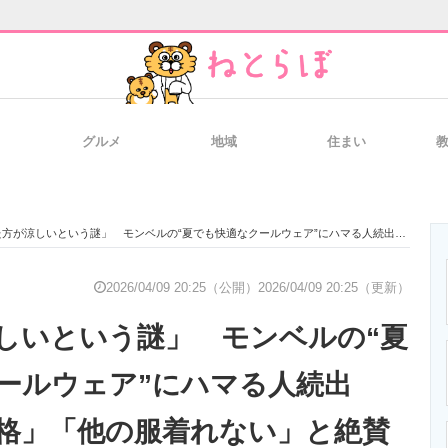
グルメ
地域
住まい
と未来を見通す
スマホと通信の最新トレンド
進化するPCとデ
が涼しいという謎」 モンベルの“夏でも快適なクールウェア”にハマる人続出→「マジで別格」「他の服着れない」と絶賛の声
のいまが分かる
企業ITのトレンドを詳説
経営リーダーの
2026/04/09 20:25（公開）
2026/04/09 20:25（更新）
しいという謎」 モンベルの“夏
T製品の総合サイト
IT製品の技術・比較・事例
製造業のIT導入
ールウェア”にハマる人続出
格」「他の服着れない」と絶賛