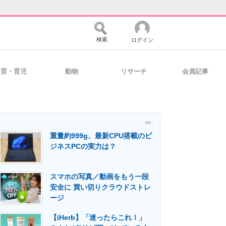
検索
ログイン
教育・育児
動物
リサーチ
会員記事
バイスの未来
好きが集まる 比べて選べる
- PR -
重量約999g、最新CPU搭載のビ
コミュニティ
マーケ×ITの今がよく分かる
ジネスPCの実力は？
スマホの写真／動画をもう一段
・活用を支援
安全に 買い切りクラウドストレ
ージ
【iHerb】「迷ったらこれ！」