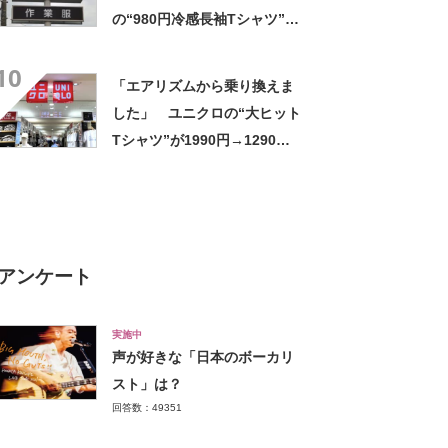
の“980円冷感長袖Tシャツ”
「汗で涼しい」一方「腕はか
10
なりきつい」
「エアリズムから乗り換えま
した」 ユニクロの“大ヒット
Tシャツ”が1990円→1290円
に 「他のは着れないくらい
気持ちいい」「8枚購入」【着
用レビュー】
アンケート
実施中
声が好きな「日本のボーカリ
スト」は？
回答数：49351