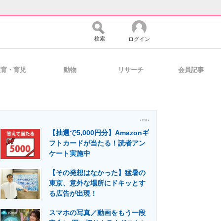
検索
ログイン
教育・育児
動物
リサーチ
会員記事
バイスの未来
好きが集まる 比べて選べる
- PR -
【抽選で5,000円分】Amazonギ
コミュニティ
マーケ×ITの今がよく分かる
フトカードが当たる！読者アン
ケート実施中
【その発想はなかった】猛暑の
・活用を支援
東京、意外な場所にドキッとす
る広告が出現！
スマホの写真／動画をもう一段