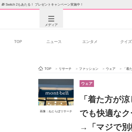
🎁 Switch 2もあたる！ プレゼントキャンペーン実施中！
メディア
TOP
ニュース
エンタメ
クイズ
注目記事を集めた総合ページ
ITの今
TOP
>
リサーチ
>
ファッション
>
ウェア
>
「着た方
ビジネスと働き方のヒント
AI活用
ウェア
「着た方が涼
ITエンジニア向け専門サイト
企業向けI
でも快適なク
画像：ねとらぼリサーチ
→「マジで別