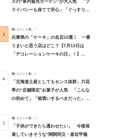
ズの“車内遮光カーテン”が大人気 「プ
ライバシーも保てて安心」「ぐっすり眠
れました」（2/2） | ライフ ねとらぼリ
サーチ：2ページ目
コメント数：
7
3
兵庫県の「ケーキ」の名店10選！ 一番
うまいと思う店はどこ？【7月12日は
「デコレーションケーキの日」！】
（2/4） | 兵庫県 ねとらぼリサーチ：2ペ
ージ目
コメント数：
5
4
「北海道土産としてもセンス抜群」六花
亭の“店舗限定”お菓子が人気 「こんな
の初めて」「箱買いするべきだった」
（1/2） | 北海道 ねとらぼリサーチ
コメント数：
3
5
「子供ができたら通わせたい」 今後発
展していきそうな“関関同立・産近甲龍