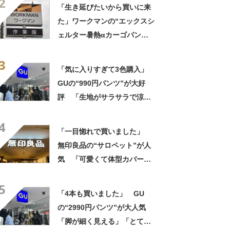
2
事でもプライベートでも重宝
「生き延びたいから買いに来
します」
た」ワークマンの“エックスシ
ェルター暑熱αカーゴパン
ツ”への反応 「軽くて涼し
3
い」一方、耐久性を心配する
「気に入りすぎて3色購入」
声も
GUの“990円パンツ”が大好
評 「生地がサラサラで涼し
い」「とても楽でスタイルも
4
◎」「シルエットも履き心地
「一目惚れで買いました」
も最高です」
無印良品の“サロペット”が人
気 「可愛くて体型カバーし
てくれる」「今年の夏はヘビ
5
ロテしそう」「家族にも褒め
「4本も買いました」 GU
られました」
の“2990円パンツ”が大人気
「脚が細く見える」「とても