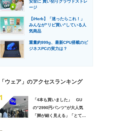
安全に 買い切りクラウドストレ
門メディア
建設×テクノロジーの最前線
ージ
【iHerb】「迷ったらこれ！」
みんなが"リピ買い"している人
気商品
重量約999g、最新CPU搭載のビ
ジネスPCの実力は？
「ウェア」のアクセスランキング
1
「4本も買いました」 GU
の“2990円パンツ”が大人気
「脚が細く見える」「とても
柔らかく履き心地抜群」「仕