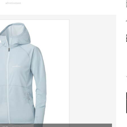
advertisement