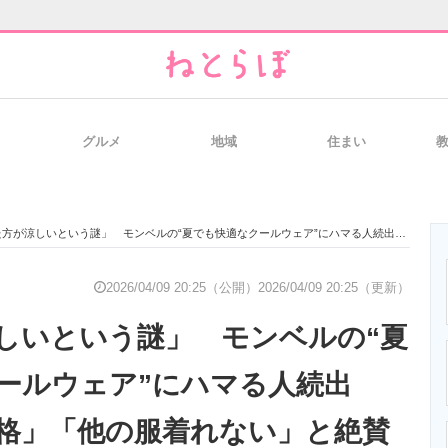
グルメ
地域
住まい
と未来を見通す
スマホと通信の最新トレンド
進化するPCとデ
が涼しいという謎」 モンベルの“夏でも快適なクールウェア”にハマる人続出→「マジで別格」「他の服着れない」と絶賛の声
のいまが分かる
企業ITのトレンドを詳説
経営リーダーの
2026/04/09 20:25（公開）
2026/04/09 20:25（更新）
しいという謎」 モンベルの“夏
T製品の総合サイト
IT製品の技術・比較・事例
製造業のIT導入
ールウェア”にハマる人続出
格」「他の服着れない」と絶賛