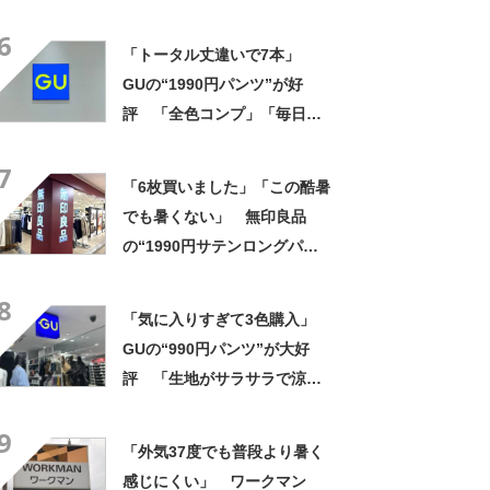
柔らかく履き心地抜群」「仕
6
事でもプライベートでも重宝
「トータル丈違いで7本」
します」
GUの“1990円パンツ”が好
評 「全色コンプ」「毎日の
ように着まわしています」
7
「6枚買いました」「この酷暑
でも暑くない」 無印良品
の“1990円サテンロングパン
ツ”が大好評 「驚くほどサラ
8
サラで軽やか」「パジャマと
「気に入りすぎて3色購入」
して買ったけど外出用にし
GUの“990円パンツ”が大好
た」
評 「生地がサラサラで涼し
い」「とても楽でスタイルも
9
◎」「シルエットも履き心地
「外気37度でも普段より暑く
も最高です」
感じにくい」 ワークマン