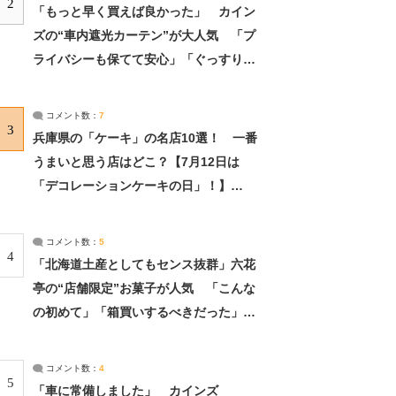
2
「もっと早く買えば良かった」 カイン
ズの“車内遮光カーテン”が大人気 「プ
ライバシーも保てて安心」「ぐっすり眠
れました」（2/2） | ライフ ねとらぼリ
サーチ：2ページ目
コメント数：
7
3
兵庫県の「ケーキ」の名店10選！ 一番
うまいと思う店はどこ？【7月12日は
「デコレーションケーキの日」！】
（2/4） | 兵庫県 ねとらぼリサーチ：2ペ
ージ目
コメント数：
5
4
「北海道土産としてもセンス抜群」六花
亭の“店舗限定”お菓子が人気 「こんな
の初めて」「箱買いするべきだった」
（1/2） | 北海道 ねとらぼリサーチ
コメント数：
4
5
「車に常備しました」 カインズ