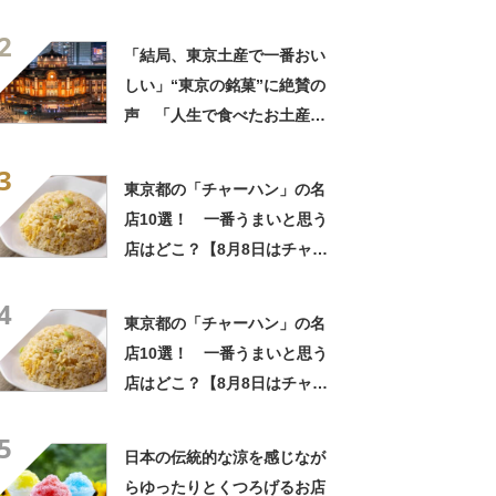
中でダントツで好き」「東京
2
に行くと必ず買う」「めっち
「結局、東京土産で一番おい
ゃリピしてます」
しい」“東京の銘菓”に絶賛の
声 「人生で食べたお土産の
中でダントツで好き」「東京
3
に行くと必ず買う」「めっち
東京都の「チャーハン」の名
ゃリピしてます」
店10選！ 一番うまいと思う
店はどこ？【8月8日はチャー
ハンの日！】
4
東京都の「チャーハン」の名
店10選！ 一番うまいと思う
店はどこ？【8月8日はチャー
ハンの日！】
5
日本の伝統的な涼を感じなが
らゆったりとくつろげるお店