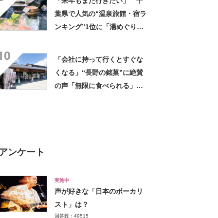
「来年もまた行きたい」 千
葉県で人気の“温泉旅館・宿ラ
ンキング”1位に「湯めぐりで
きるのが最高」「海と富士山
10
の絶景に感動」の声
「会社に持って行くとすぐな
くなる」“長野の銘菓”に絶賛
の声「無限に食べられる」
「もっと早く知りたかった」
アンケート
実施中
声が好きな「日本のボーカリ
スト」は？
回答数：49515