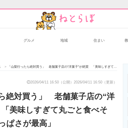
グルメ
地域
住まい
と未来を見通す
スマホと通信の最新トレンド
進化するPCとデ
県
>
「山梨行ったら絶対買う」 老舗菓子店の“洋菓子”が絶賛 「美味しすぎて丸ごと食べそう」「甘じょっぱさが最高」
のいまが分かる
企業ITのトレンドを詳説
経営リーダーの
2026/04/11 16:50（公開）
2026/04/11 16:50（更新）
ら絶対買う」 老舗菓子店の“洋
T製品の総合サイト
IT製品の技術・比較・事例
製造業のIT導入
 「美味しすぎて丸ごと食べそ
っぱさが最高」