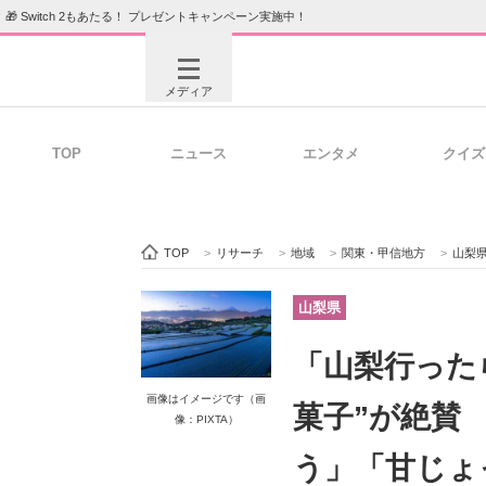
🎁 Switch 2もあたる！ プレゼントキャンペーン実施中！
メディア
TOP
ニュース
エンタメ
クイズ
注目記事を集めた総合ページ
ITの今
TOP
>
リサーチ
>
地域
>
関東・甲信地方
>
山梨
ビジネスと働き方のヒント
AI活用
山梨県
「山梨行った
ITエンジニア向け専門サイト
企業向けI
画像はイメージです（画
菓子”が絶賛
像：PIXTA）
う」「甘じょ