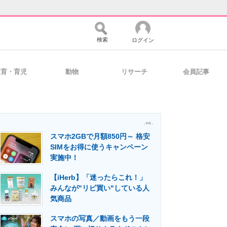
検索
ログイン
教育・育児
動物
リサーチ
会員記事
バイスの未来
好きが集まる 比べて選べる
- PR -
スマホ2GBで月額850円～ 格安
コミュニティ
マーケ×ITの今がよく分かる
SIMをお得に使うキャンペーン
実施中！
【iHerb】「迷ったらこれ！」
・活用を支援
みんなが"リピ買い"している人
気商品
スマホの写真／動画をもう一段