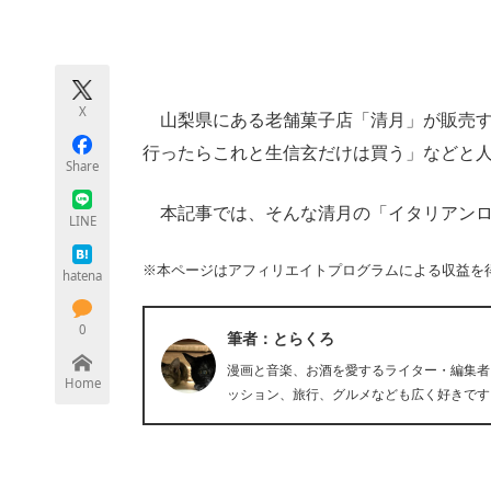
モノづくり技術者専門サイト
エレクトロ
X
山梨県にある老舗菓子店「清月」が販売する
ちょっと気になるネットの話題
行ったらこれと生信玄だけは買う」などと
Share
本記事では、そんな清月の「イタリアンロ
LINE
※本ページはアフィリエイトプログラムによる収益を
hatena
0
筆者：とらくろ
漫画と音楽、お酒を愛するライター・編集者
Home
ッション、旅行、グルメなども広く好きです