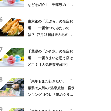
などを紹介！ 千葉県の「か
き氷」の名店10選！
6
東京都の「天ぷら」の名店10
選！ 一番食べてみたいの
は？【7月23日は天ぷらの
日】
7
千葉県の「かき氷」の名店10
選！ 一番うまいと思う店は
どこ？【人気投票実施中】
8
「来年もまた行きたい」 千
葉県で人気の“温泉旅館・宿ラ
ンキング”1位に「湯めぐりで
きるのが最高」「海と富士山
9
の絶景に感動」の声