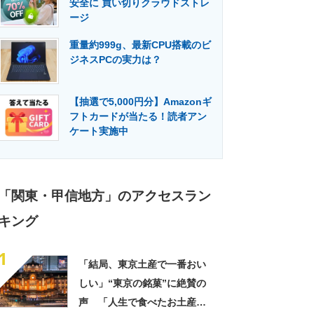
安全に 買い切りクラウドストレ
門メディア
建設×テクノロジーの最前線
ージ
重量約999g、最新CPU搭載のビ
ジネスPCの実力は？
【抽選で5,000円分】Amazonギ
フトカードが当たる！読者アン
ケート実施中
「関東・甲信地方」のアクセスラン
キング
1
「結局、東京土産で一番おい
しい」“東京の銘菓”に絶賛の
声 「人生で食べたお土産の