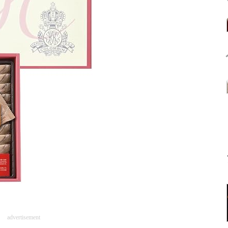
advertisement