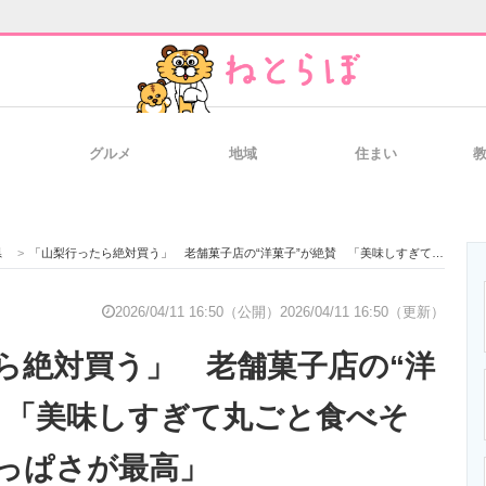
グルメ
地域
住まい
と未来を見通す
スマホと通信の最新トレンド
進化するPCとデ
県
>
「山梨行ったら絶対買う」 老舗菓子店の“洋菓子”が絶賛 「美味しすぎて丸ごと食べそう」「甘じょっぱさが最高」
のいまが分かる
企業ITのトレンドを詳説
経営リーダーの
2026/04/11 16:50（公開）
2026/04/11 16:50（更新）
ら絶対買う」 老舗菓子店の“洋
T製品の総合サイト
IT製品の技術・比較・事例
製造業のIT導入
 「美味しすぎて丸ごと食べそ
っぱさが最高」