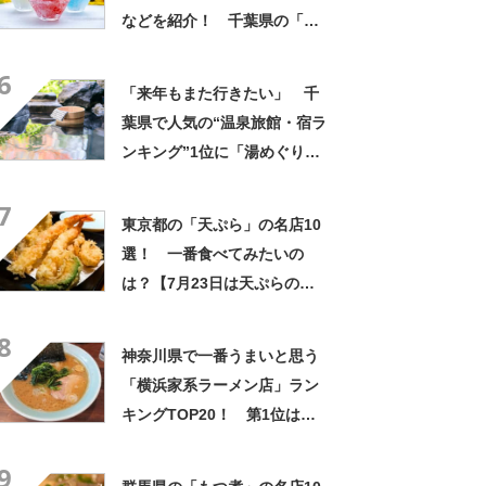
などを紹介！ 千葉県の「か
き氷」の名店10選！
6
「来年もまた行きたい」 千
葉県で人気の“温泉旅館・宿ラ
ンキング”1位に「湯めぐりで
きるのが最高」「海と富士山
7
の絶景に感動」の声
東京都の「天ぷら」の名店10
選！ 一番食べてみたいの
は？【7月23日は天ぷらの
日】
8
神奈川県で一番うまいと思う
「横浜家系ラーメン店」ラン
キングTOP20！ 第1位は
「ラーメン杉田家」【2024年
9
8月27日時点の投票結果】