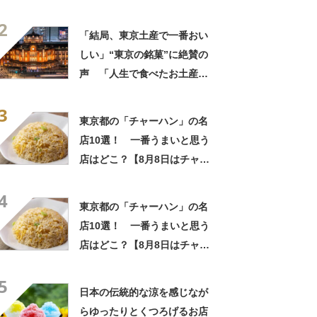
中でダントツで好き」「東京
2
に行くと必ず買う」「めっち
「結局、東京土産で一番おい
ゃリピしてます」
しい」“東京の銘菓”に絶賛の
声 「人生で食べたお土産の
中でダントツで好き」「東京
3
に行くと必ず買う」「めっち
東京都の「チャーハン」の名
ゃリピしてます」
店10選！ 一番うまいと思う
店はどこ？【8月8日はチャー
ハンの日！】
4
東京都の「チャーハン」の名
店10選！ 一番うまいと思う
店はどこ？【8月8日はチャー
ハンの日！】
5
日本の伝統的な涼を感じなが
らゆったりとくつろげるお店