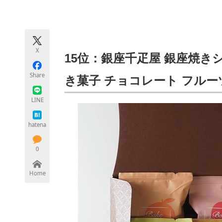
モノづくり技術者専門サイト
エレクトロ
X
ちょっと気になるネットの話題
15位：銀座千疋屋 銀座焼きシ
Share
き菓子 チョコレート フルー
LINE
hatena
0
Home