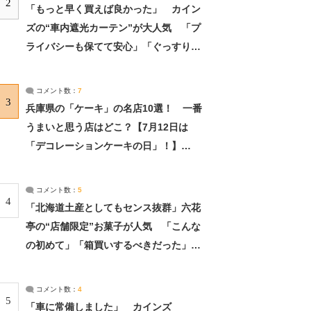
2
「もっと早く買えば良かった」 カイン
ズの“車内遮光カーテン”が大人気 「プ
ライバシーも保てて安心」「ぐっすり眠
れました」（2/2） | ライフ ねとらぼリ
サーチ：2ページ目
コメント数：
7
3
兵庫県の「ケーキ」の名店10選！ 一番
うまいと思う店はどこ？【7月12日は
「デコレーションケーキの日」！】
（2/4） | 兵庫県 ねとらぼリサーチ：2ペ
ージ目
コメント数：
5
4
「北海道土産としてもセンス抜群」六花
亭の“店舗限定”お菓子が人気 「こんな
の初めて」「箱買いするべきだった」
（1/2） | 北海道 ねとらぼリサーチ
コメント数：
4
5
「車に常備しました」 カインズ