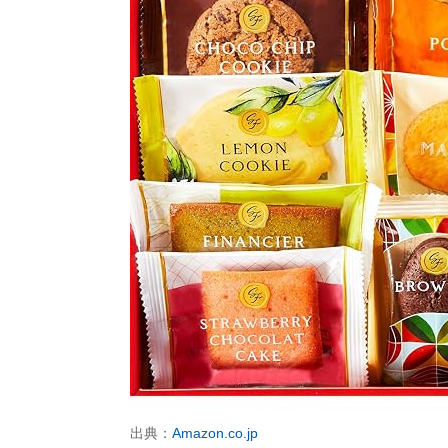
出典：
Amazon.co.jp