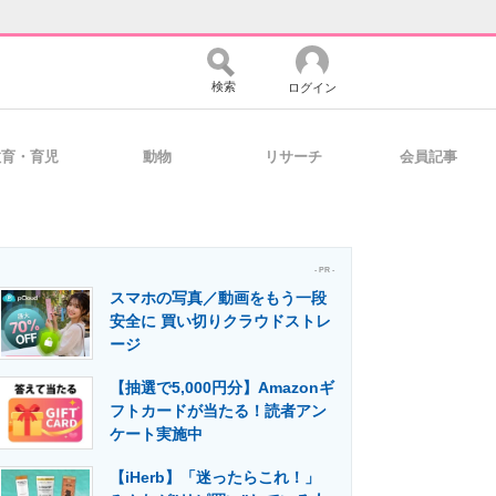
検索
ログイン
教育・育児
動物
リサーチ
会員記事
バイスの未来
好きが集まる 比べて選べる
- PR -
スマホの写真／動画をもう一段
コミュニティ
マーケ×ITの今がよく分かる
安全に 買い切りクラウドストレ
ージ
【抽選で5,000円分】Amazonギ
・活用を支援
フトカードが当たる！読者アン
ケート実施中
【iHerb】「迷ったらこれ！」