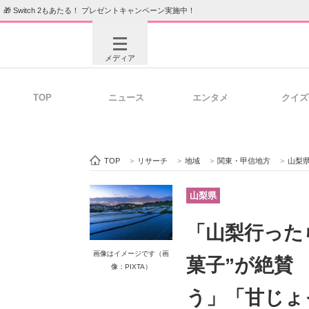
🎁 Switch 2もあたる！ プレゼントキャンペーン実施中！
メディア
TOP
ニュース
エンタメ
クイズ
注目記事を集めた総合ページ
ITの今
TOP
>
リサーチ
>
地域
>
関東・甲信地方
>
山梨
ビジネスと働き方のヒント
AI活用
山梨県
「山梨行った
ITエンジニア向け専門サイト
企業向けI
画像はイメージです（画
菓子”が絶賛
像：PIXTA）
う」「甘じょ