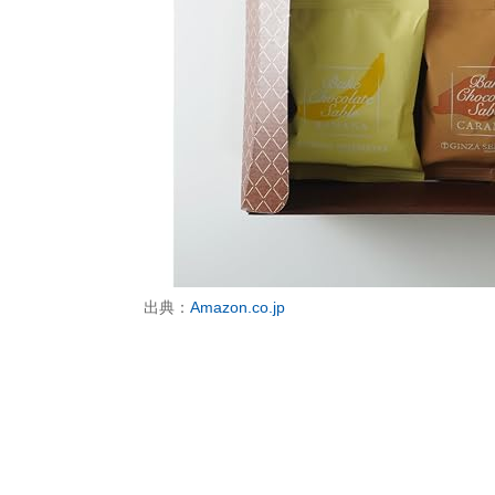
出典：
Amazon.co.jp