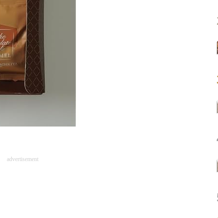
advertisement