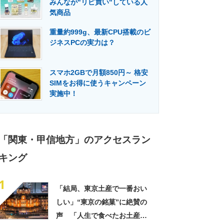
みんなが"リピ買い"している人
門メディア
建設×テクノロジーの最前線
気商品
重量約999g、最新CPU搭載のビ
ジネスPCの実力は？
スマホ2GBで月額850円～ 格安
SIMをお得に使うキャンペーン
実施中！
「関東・甲信地方」のアクセスラン
キング
1
「結局、東京土産で一番おい
しい」“東京の銘菓”に絶賛の
声 「人生で食べたお土産の