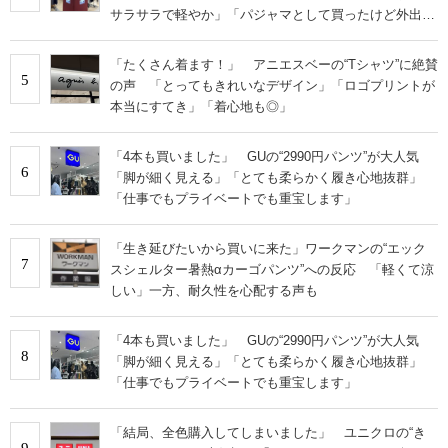
サラサラで軽やか」「パジャマとして買ったけど外出用
にした」
「たくさん着ます！」 アニエスベーの“Tシャツ”に絶賛
5
の声 「とってもきれいなデザイン」「ロゴプリントが
本当にすてき」「着心地も◎」
「4本も買いました」 GUの“2990円パンツ”が大人気
6
「脚が細く見える」「とても柔らかく履き心地抜群」
「仕事でもプライベートでも重宝します」
「生き延びたいから買いに来た」ワークマンの“エック
7
スシェルター暑熱αカーゴパンツ”への反応 「軽くて涼
しい」一方、耐久性を心配する声も
「4本も買いました」 GUの“2990円パンツ”が大人気
8
「脚が細く見える」「とても柔らかく履き心地抜群」
「仕事でもプライベートでも重宝します」
「結局、全色購入してしまいました」 ユニクロの“き
9