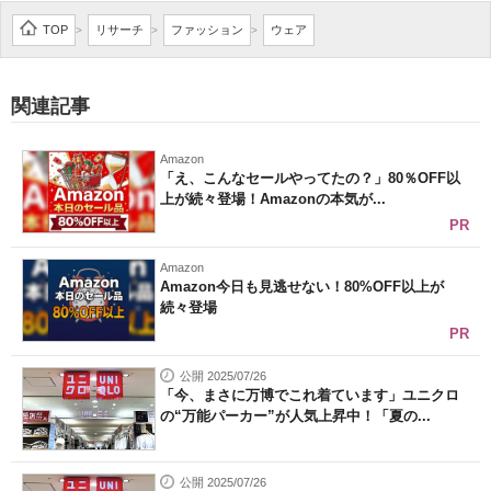
企業向けIT製品の総合サイト
TOP
リサーチ
ファッション
ウェア
>
>
>
IT製品の技術・比較・事例
関連記事
製造業のIT導入・活用を支援
Amazon
モノづくり技術者専門サイト
「え、こんなセールやってたの？」80％OFF以
上が続々登場！Amazonの本気が...
エレクトロニクス専門サイト
PR
電子設計の基本と応用
Amazon
Amazon今日も見逃せない！80%OFF以上が
続々登場
エネルギーの専門メディア
PR
建設×テクノロジーの最前線
公開 2025/07/26
「今、まさに万博でこれ着ています」ユニクロ
ちょっと気になるネットの話題
の“万能パーカー”が人気上昇中！「夏の...
公開 2025/07/26