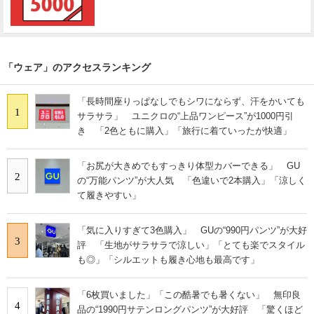
「ウェア」のアクセスランキング
「長時間座りっぱなしでもシワにならず、汗をかいても
1
サラサラ」 ユニクロの“上品ワンピース”が1000円引
き 「2色ともに購入」「旅行に着ていったが快適」
「お尻が大きめでもすっきり体型カバーできる」 GU
2
の“万能パンツ”が大人気 「色違いで2本購入」「涼しく
て履きやすい」
「気に入りすぎて3色購入」 GUの“990円パンツ”が大好
3
評 「生地がサラサラで涼しい」「とても楽でスタイル
も◎」「シルエットも履き心地も最高です」
「6枚買いました」「この酷暑でも暑くない」 無印良
4
品の“1990円サテンロングパンツ”が大好評 「驚くほど