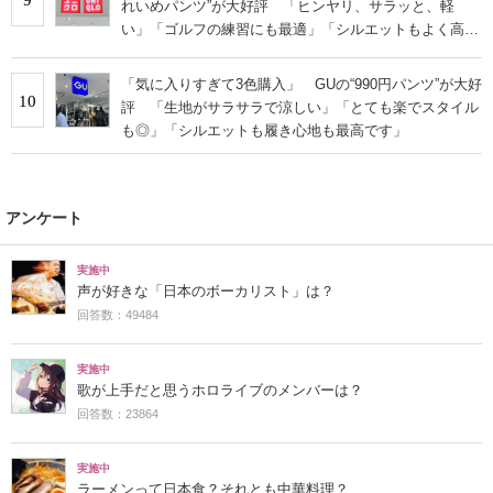
れいめパンツ”が大好評 「ヒンヤリ、サラッと、軽
い」「ゴルフの練習にも最適」「シルエットもよく高見
えする」
「気に入りすぎて3色購入」 GUの“990円パンツ”が大好
10
評 「生地がサラサラで涼しい」「とても楽でスタイル
も◎」「シルエットも履き心地も最高です」
アンケート
実施中
声が好きな「日本のボーカリスト」は？
回答数：49484
実施中
歌が上手だと思うホロライブのメンバーは？
回答数：23864
実施中
ラーメンって日本食？それとも中華料理？