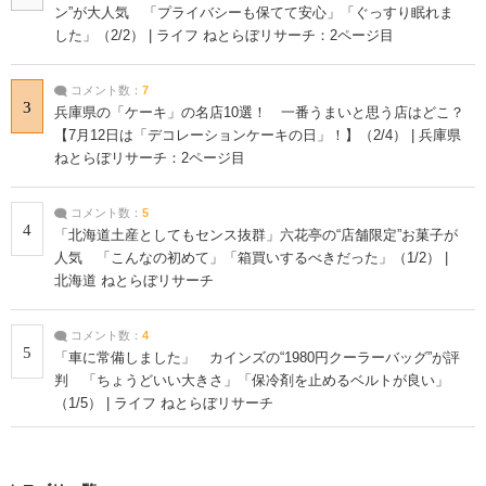
ン”が大人気 「プライバシーも保てて安心」「ぐっすり眠れま
した」（2/2） | ライフ ねとらぼリサーチ：2ページ目
コメント数：
7
3
兵庫県の「ケーキ」の名店10選！ 一番うまいと思う店はどこ？
【7月12日は「デコレーションケーキの日」！】（2/4） | 兵庫県
ねとらぼリサーチ：2ページ目
コメント数：
5
4
「北海道土産としてもセンス抜群」六花亭の“店舗限定”お菓子が
人気 「こんなの初めて」「箱買いするべきだった」（1/2） |
北海道 ねとらぼリサーチ
コメント数：
4
5
「車に常備しました」 カインズの“1980円クーラーバッグ”が評
判 「ちょうどいい大きさ」「保冷剤を止めるベルトが良い」
（1/5） | ライフ ねとらぼリサーチ