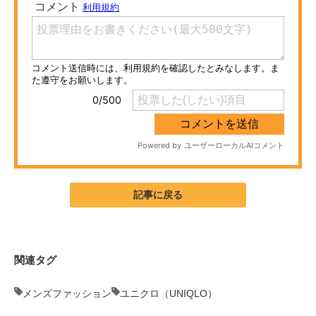
ITの今と未来を見通す
スマホと通信の最新トレンド
進化するPCとデバイスの未来
好きが集まる 比べて選べる
ビジネスと働き方のヒント
AI活用のいまが分かる
記事に戻る
企業ITのトレンドを詳説
経営リーダーのコミュニティ
関連タグ
マーケ×ITの今がよく分かる
メンズファッション
ユニクロ（UNIQLO）
ITエンジニア向け専門サイト