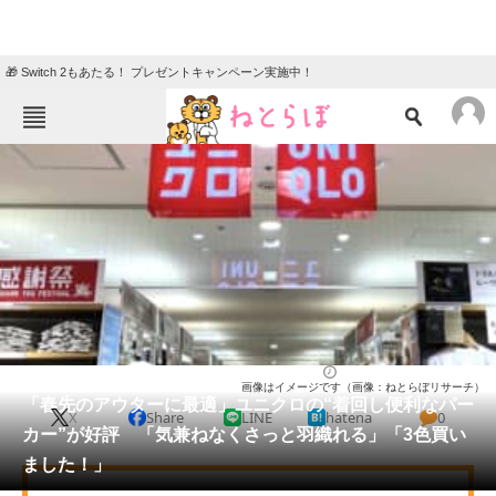
🎁 Switch 2もあたる！ プレゼントキャンペーン実施中！
ねとらぼメニュー
TOP
ニュース
エンタメ
クイズ
グルメ
地域
住まい
教育・育児
動物
リサーチ
ウェア
2026/04/14 12:10（公開）
画像はイメージです（画像：ねとらぼリサーチ）
会員記事
「春先のアウターに最適」ユニクロの“着回し便利なパー
X
Share
LINE
hatena
0
カー”が好評 「気兼ねなくさっと羽織れる」「3色買い
メディア
ました！」
注目記事を集めた総合ページ