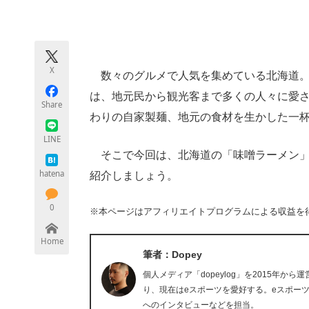
モノづくり技術者専門サイト
エレクトロ
X
数々のグルメで人気を集めている北海道。
ちょっと気になるネットの話題
は、地元民から観光客まで多くの人々に愛
Share
わりの自家製麺、地元の食材を生かした一
LINE
そこで今回は、北海道の「味噌ラーメン」
hatena
紹介しましょう。
0
※本ページはアフィリエイトプログラムによる収益を
Home
筆者：Dopey
個人メディア「dopeylog」を2015年か
り、現在はeスポーツを愛好する。eスポー
へのインタビューなどを担当。