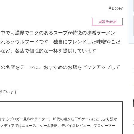
ニクス専門サイト
電子設計の基本と応用
エネルギーの専
Dopey
目次を表示
中でも濃厚でコクのあるスープが特徴の味噌ラーメン
されるソウルフードです。独自にブレンドした味噌やこだ
杯など、各店で個性的な一杯を提供しています
の名店をテーマに、おすすめのお店をピックアップして
得ています
ら運営するブロガー兼Webライター。10代の頃からFPSゲームにどっぷり浸か
ツメディアではニュース、ゲーム攻略、デバイスレビュー、プロゲーマー