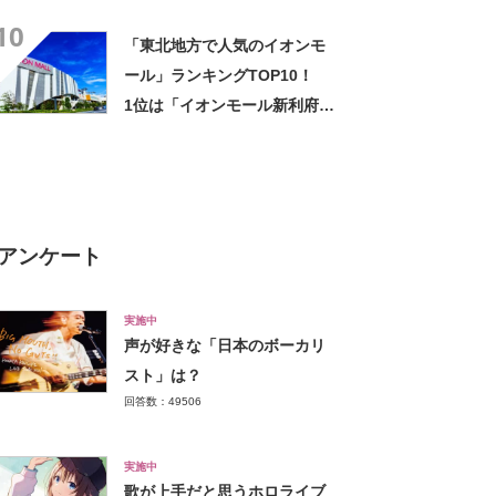
Googleクチコミ調べ】
10
「東北地方で人気のイオンモ
ール」ランキングTOP10！
1位は「イオンモール新利府」
【2024年3月版／Googleクチ
コミ調べ】
アンケート
実施中
声が好きな「日本のボーカリ
スト」は？
回答数：49506
実施中
歌が上手だと思うホロライブ