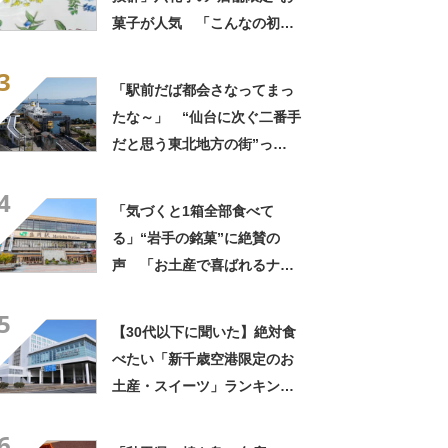
まったいい街」の声
菓子が人気 「こんなの初め
て」「箱買いするべきだっ
3
た」
「駅前だば都会さなってまっ
たな～」 “仙台に次ぐ二番手
だと思う東北地方の街”っ
て？ ランキング上位に「ち
4
ょうどよく都会と田舎が混じ
「気づくと1箱全部食べて
ってる」「コンパクトにまと
る」“岩手の銘菓”に絶賛の
まったいい街」の声
声 「お土産で喜ばれるナン
バーワン」「会社や友達から
5
毎回大好評」
【30代以下に聞いた】絶対食
べたい「新千歳空港限定のお
土産・スイーツ」ランキング
TOP21！ 第1位は「宇治抹
6
茶ソフト（きのとや新千歳空