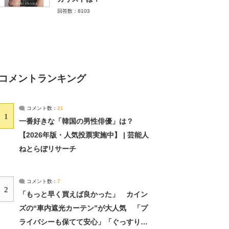
回答数：8103
コメントランキング
コメント数：
21
1
一番好きな「韓国の男性俳優」は？
【2026年版・人気投票実施中】 | 芸能人
ねとらぼリサーチ
コメント数：
7
2
「もっと早く買えば良かった」 カイン
ズの“車内遮光カーテン”が大人気 「プ
ライバシーも保てて安心」「ぐっすり眠