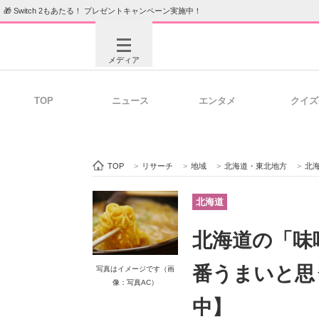
🎁 Switch 2もあたる！ プレゼントキャンペーン実施中！
メディア
TOP
ニュース
エンタメ
クイズ
注目記事を集めた総合ページ
ITの今
TOP
>
リサーチ
>
地域
>
北海道・東北地方
>
北
ビジネスと働き方のヒント
AI活用
北海道
北海道の「味
ITエンジニア向け専門サイト
企業向けI
番うまいと思
写真はイメージです（画
像：写真AC）
中】