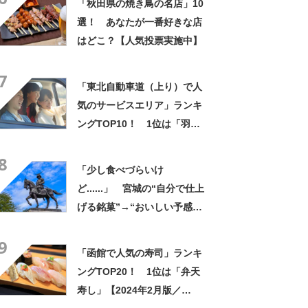
「秋田県の焼き鳥の名店」10
港ファクトリー店）」【2024
選！ あなたが一番好きな店
年最新調査結果】
はどこ？【人気投票実施中】
7
「東北自動車道（上り）で人
気のサービスエリア」ランキ
ングTOP10！ 1位は「羽生
PA (上り)」【2024年1月版／
8
Googleクチコミ調べ】
「少し食べづらいけ
ど......」 宮城の“自分で仕上
げる銘菓”→“おいしい予感し
かしない姿”に「シンプルなの
9
にやたら満足度◎」「キレイ
「函館で人気の寿司」ランキ
に食べるのは不可能」
ングTOP20！ 1位は「弁天
寿し」【2024年2月版／