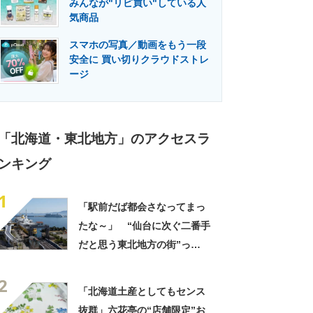
みんなが"リピ買い"している人
門メディア
建設×テクノロジーの最前線
気商品
スマホの写真／動画をもう一段
安全に 買い切りクラウドストレ
ージ
「北海道・東北地方」のアクセスラ
ンキング
1
「駅前だば都会さなってまっ
たな～」 “仙台に次ぐ二番手
だと思う東北地方の街”っ
て？ ランキング上位に「ち
2
ょうどよく都会と田舎が混じ
「北海道土産としてもセンス
ってる」「コンパクトにまと
抜群」六花亭の“店舗限定”お