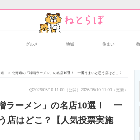
グルメ
地域
住まい
と未来を見通す
スマホと通信の最新トレンド
進化するPCとデ
海道
>
北海道の「味噌ラーメン」の名店10選！ 一番うまいと思う店はどこ？【人気投票実施中】
のいまが分かる
企業ITのトレンドを詳説
経営リーダーの
2026/05/10 11:00（公開）
2026/05/10 11:00（更新）
噌ラーメン」の名店10選！ 一
T製品の総合サイト
IT製品の技術・比較・事例
製造業のIT導入
う店はどこ？【人気投票実施