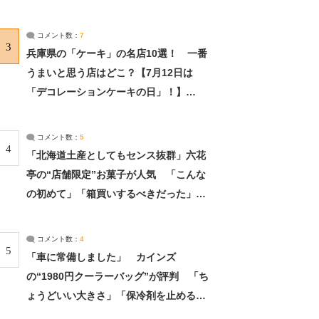
れました」（2/2） | ライフ ねとらぼリ
サーチ：2ページ目
コメント数：
7
3
兵庫県の「ケーキ」の名店10選！ 一番
うまいと思う店はどこ？【7月12日は
「デコレーションケーキの日」！】
（2/4） | 兵庫県 ねとらぼリサーチ：2ペ
ージ目
コメント数：
5
4
「北海道土産としてもセンス抜群」六花
亭の“店舗限定”お菓子が人気 「こんな
の初めて」「箱買いするべきだった」
（1/2） | 北海道 ねとらぼリサーチ
コメント数：
4
5
「車に常備しました」 カインズ
の“1980円クーラーバッグ”が評判 「ち
ょうどいい大きさ」「保冷剤を止めるベ
ルトが良い」（1/5） | ライフ ねとらぼ