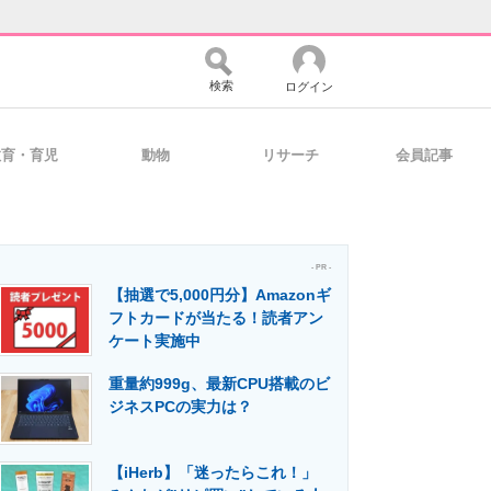
検索
ログイン
教育・育児
動物
リサーチ
会員記事
バイスの未来
好きが集まる 比べて選べる
- PR -
【抽選で5,000円分】Amazonギ
コミュニティ
マーケ×ITの今がよく分かる
フトカードが当たる！読者アン
ケート実施中
重量約999g、最新CPU搭載のビ
・活用を支援
ジネスPCの実力は？
【iHerb】「迷ったらこれ！」