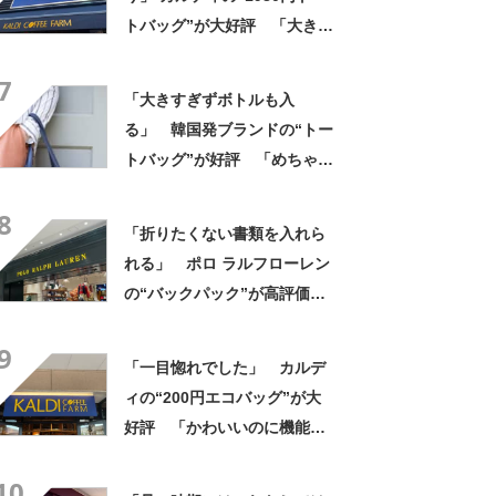
トバッグ”が大好評 「大きさ
と形、デザインが神がかって
7
る」「お弁当箱などを入れて
「大きすぎずボトルも入
も余裕」
る」 韓国発ブランドの“トー
トバッグ”が好評 「めちゃく
ちゃかわいい」「高級感もあ
8
る」
「折りたくない書類を入れら
れる」 ポロ ラルフローレン
の“バックパック”が高評価
「ポケットも多いので使いや
9
すい」「シンプルなデザイン
「一目惚れでした」 カルデ
でとてもオシャレ」
ィの“200円エコバッグ”が大
好評 「かわいいのに機能
的」「荷物もたっぷり入る」
10
「200円とは思えない使いや