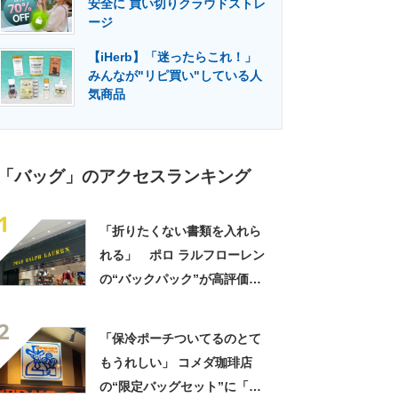
安全に 買い切りクラウドストレ
門メディア
建設×テクノロジーの最前線
ージ
【iHerb】「迷ったらこれ！」
みんなが"リピ買い"している人
気商品
「バッグ」のアクセスランキング
1
「折りたくない書類を入れら
れる」 ポロ ラルフローレン
の“バックパック”が高評価
「ポケットも多いので使いや
2
すい」「シンプルなデザイン
「保冷ポーチついてるのとて
でとてもオシャレ」
もうれしい」 コメダ珈琲店
の“限定バッグセット”に「ペ