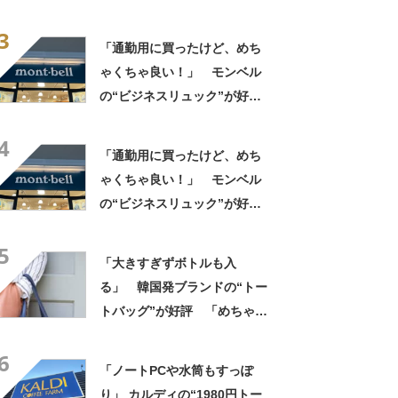
ットボトルを2本突っ込んで出
3
かける」「アイス買って持ち
「通勤用に買ったけど、めち
帰りやすそう」の声
ゃくちゃ良い！」 モンベル
の“ビジネスリュック”が好
評 「615グラムで軽い」
4
「たくさん入る」「満員電車
「通勤用に買ったけど、めち
に乗りやすくなった」
ゃくちゃ良い！」 モンベル
の“ビジネスリュック”が好
評 「615グラムで軽い」
5
「たくさん入る」「満員電車
「大きすぎずボトルも入
に乗りやすくなった」
る」 韓国発ブランドの“トー
トバッグ”が好評 「めちゃく
ちゃかわいい」「高級感もあ
6
る」
「ノートPCや水筒もすっぽ
り」 カルディの“1980円トー