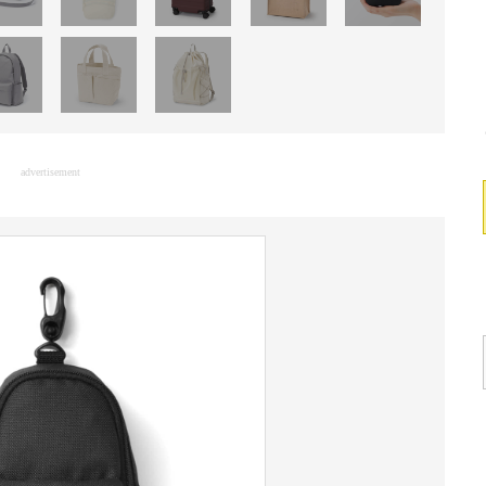
advertisement