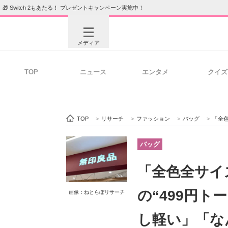
🎁 Switch 2もあたる！ プレゼントキャンペーン実施中！
メディア
TOP
ニュース
エンタメ
クイズ
注目記事を集めた総合ページ
ITの今
TOP
>
リサーチ
>
ファッション
>
バッグ
>
「全色全
ビジネスと働き方のヒント
AI活用
バッグ
「全色全サイ
ITエンジニア向け専門サイト
企業向けI
の“499円
画像：ねとらぼリサーチ
し軽い」「な