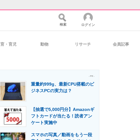
検索
ログイン
教育・育児
動物
リサーチ
会員記事
バイスの未来
好きが集まる 比べて選べる
- PR -
重量約999g、最新CPU搭載のビ
コミュニティ
マーケ×ITの今がよく分かる
ジネスPCの実力は？
【抽選で5,000円分】Amazonギ
・活用を支援
フトカードが当たる！読者アン
ケート実施中
スマホの写真／動画をもう一段