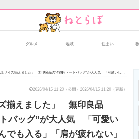
グルメ
地域
住まい
と未来を見通す
スマホと通信の最新トレンド
進化するPCとデ
サイズ揃えました」 無印良品の“499円トートバッグ”が大人気 「可愛いし軽い」「なんでも入る」「肩が疲れない」
のいまが分かる
企業ITのトレンドを詳説
経営リーダーの
2026/04/15 11:20（公開）
2026/04/15 11:20（更新）
ズ揃えました」 無印良品
T製品の総合サイト
IT製品の技術・比較・事例
製造業のIT導入
トートバッグ”が大人気 「可愛い
んでも入る」「肩が疲れない」