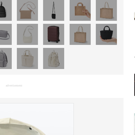
advertisement