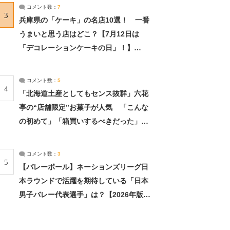
サーチ：2ページ目
コメント数：
7
3
兵庫県の「ケーキ」の名店10選！ 一番
うまいと思う店はどこ？【7月12日は
「デコレーションケーキの日」！】
（2/4） | 兵庫県 ねとらぼリサーチ：2ペ
ージ目
コメント数：
5
4
「北海道土産としてもセンス抜群」六花
亭の“店舗限定”お菓子が人気 「こんな
の初めて」「箱買いするべきだった」
（1/2） | 北海道 ねとらぼリサーチ
コメント数：
3
5
【バレーボール】ネーションズリーグ日
本ラウンドで活躍を期待している「日本
男子バレー代表選手」は？【2026年版・
人気投票実施中】（投票結果） | スポー
ツ ねとらぼリサーチ