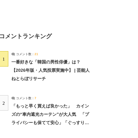
コメントランキング
コメント数：
21
1
一番好きな「韓国の男性俳優」は？
【2026年版・人気投票実施中】 | 芸能人
ねとらぼリサーチ
コメント数：
7
2
「もっと早く買えば良かった」 カイン
ズの“車内遮光カーテン”が大人気 「プ
ライバシーも保てて安心」「ぐっすり眠
れました」（2/2） | ライフ ねとらぼリ