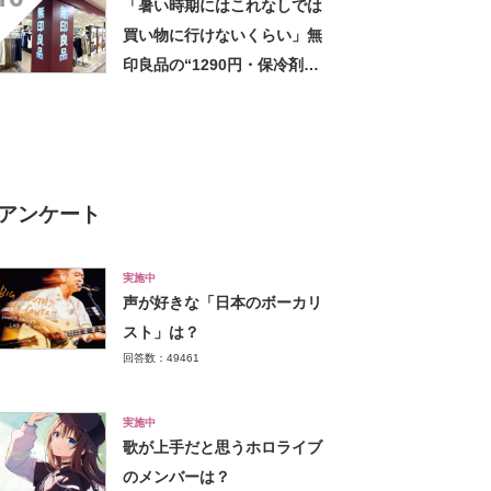
「暑い時期にはこれなしでは
すさ」
買い物に行けないくらい」無
印良品の“1290円・保冷剤ポ
ケット付きバッグ”が好評
「家族の人数分を購入」
「100均よりしっかり」
アンケート
実施中
声が好きな「日本のボーカリ
スト」は？
回答数：49461
実施中
歌が上手だと思うホロライブ
のメンバーは？