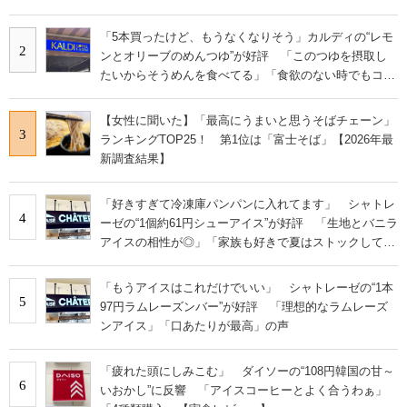
「5本買ったけど、もうなくなりそう」カルディの“レモ
2
ンとオリーブのめんつゆ”が好評 「このつゆを摂取し
たいからそうめんを食べてる」「食欲のない時でもコレ
で食べられる」
【女性に聞いた】「最高にうまいと思うそばチェーン」
3
ランキングTOP25！ 第1位は「富士そば」【2026年最
新調査結果】
「好きすぎて冷凍庫パンパンに入れてます」 シャトレ
4
ーゼの“1個約61円シューアイス”が好評 「生地とバニラ
アイスの相性が◎」「家族も好きで夏はストックして
る」
「もうアイスはこれだけでいい」 シャトレーゼの“1本
5
97円ラムレーズンバー”が好評 「理想的なラムレーズ
ンアイス」「口あたりが最高」の声
「疲れた頭にしみこむ」 ダイソーの“108円韓国の甘～
6
いおかし”に反響 「アイスコーヒーとよく合うわぁ」