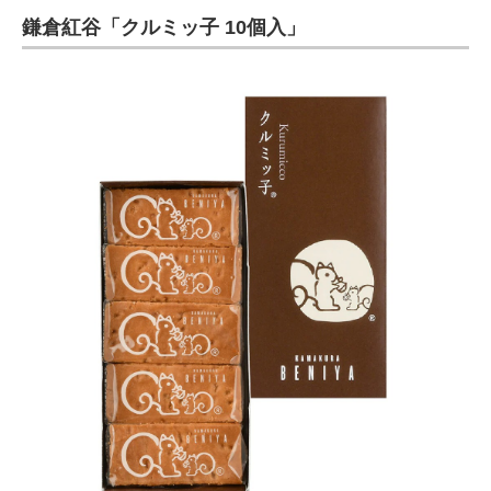
鎌倉紅谷「クルミッ子 10個入」
ITの今と未来を見通す
スマホと通信の最新トレンド
進化するPCとデバイスの未来
好きが集まる 比べて選べる
ビジネスと働き方のヒント
AI活用のいまが分かる
企業ITのトレンドを詳説
経営リーダーのコミュニティ
マーケ×ITの今がよく分かる
ITエンジニア向け専門サイト