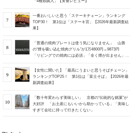
「4種類購入」【実食レビュー】
一番おいしいと思う「ステーキチェーン」ランキング
7
TOP30！ 第1位は「ステーキ宮」【2026年最新調査結
果】
「普通の焼肉プレートは使う気になりません」 山善
8
の“煙を吸い込む焼肉グリル”が1万4800円→9873円
「リビングでの焼肉には必須」「全く煙が出ません」と
絶賛
【女性に聞いた】「最高にうまいと思うそばチェーン」
9
ランキングTOP25！ 第1位は「富士そば」【2026年最
新調査結果】
「数十年変わらず美味しい」 京都の“伝統的な銘菓”が
10
大好評 「お土産にもいいから助かっている」「美味し
すぎて会社に持って行きたくない」