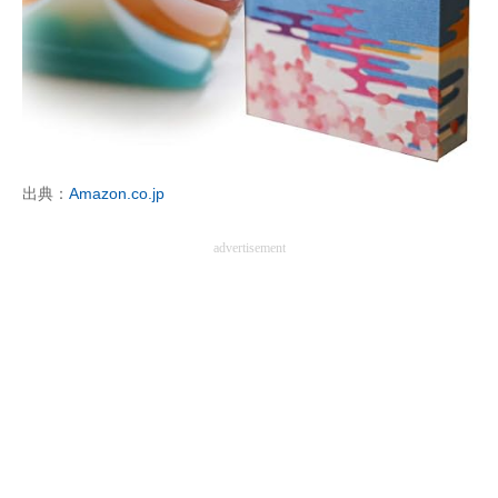
出典：
Amazon.co.jp
advertisement