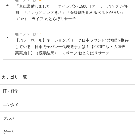
4
「車に常備しました」 カインズの“1980円クーラーバッグ”が評
判 「ちょうどいい大きさ」「保冷剤を止めるベルトが良い」
（1/5） | ライフ ねとらぼリサーチ
コメント数：
3
5
【バレーボール】ネーションズリーグ日本ラウンドで活躍を期待
している「日本男子バレー代表選手」は？【2026年版・人気投
票実施中】（投票結果） | スポーツ ねとらぼリサーチ
カテゴリ一覧
IT・科学
エンタメ
グルメ
ゲーム