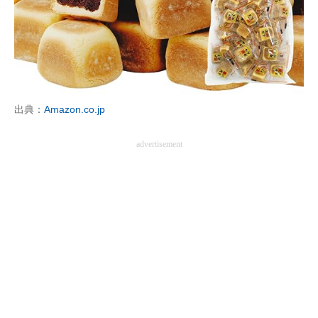
出典：
Amazon.co.jp
advertisement