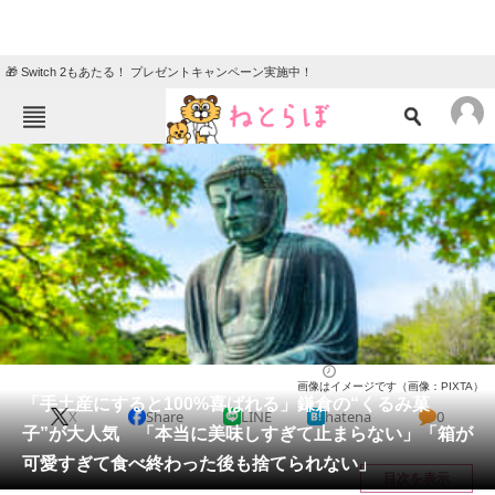
🎁 Switch 2もあたる！ プレゼントキャンペーン実施中！
ねとらぼメニュー
TOP
ニュース
エンタメ
クイズ
グルメ
地域
住まい
教育・育児
動物
リサーチ
グルメ
2026/04/16 21:10（公開）
画像はイメージです（画像：PIXTA）
会員記事
「手土産にすると100%喜ばれる」鎌倉の“くるみ菓
X
Share
LINE
hatena
0
子”が大人気 「本当に美味しすぎて止まらない」「箱が
メディア
可愛すぎて食べ終わった後も捨てられない」
目次を表示
注目記事を集めた総合ページ