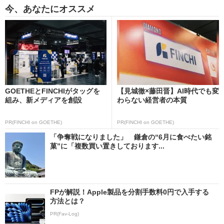
今、あなたにオススメ
GOETHEとFINCHIがタッグを
【見城徹×藤田晋】AI時代でも変
組み、新メディアを創設
わらない経営者の本質
PR(FINCHI on GOETHE)
PR(FINCHI on GOETHE)
「争奪戦になりました」 鎌倉の“6月に食べたい銘
菓”に「複数買い置きしております...
FPが解説！Apple製品を分割手数料0円で入手する
方法とは？
PR(Fav-Log)