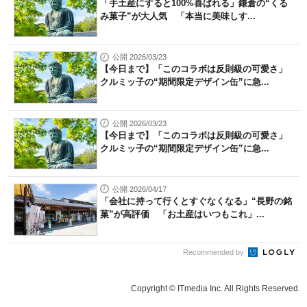
「手土産にすると100%喜ばれる」鎌倉の“くる
み菓子”が大人気 「本当に美味しす...
公開 2026/03/23
【今日まで】「このコラボは反則級の可愛さ」
クルミッ子の“期間限定デザイン缶”に急...
公開 2026/03/23
【今日まで】「このコラボは反則級の可愛さ」
クルミッ子の“期間限定デザイン缶”に急...
公開 2026/04/17
「会社に持って行くとすぐなくなる」“長野の銘
菓”が高評価 「お土産はいつもこれ」...
Recommended by
Copyright © ITmedia Inc. All Rights Reserved.