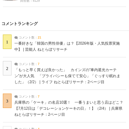
回答数：8129
コメントランキング
コメント数：
21
1
一番好きな「韓国の男性俳優」は？【2026年版・人気投票実施
中】 | 芸能人 ねとらぼリサーチ
コメント数：
7
2
「もっと早く買えば良かった」 カインズの“車内遮光カーテ
ン”が大人気 「プライバシーも保てて安心」「ぐっすり眠れま
した」（2/2） | ライフ ねとらぼリサーチ：2ページ目
コメント数：
7
3
兵庫県の「ケーキ」の名店10選！ 一番うまいと思う店はどこ？
【7月12日は「デコレーションケーキの日」！】（2/4） | 兵庫県
ねとらぼリサーチ：2ページ目
コメント数：
4