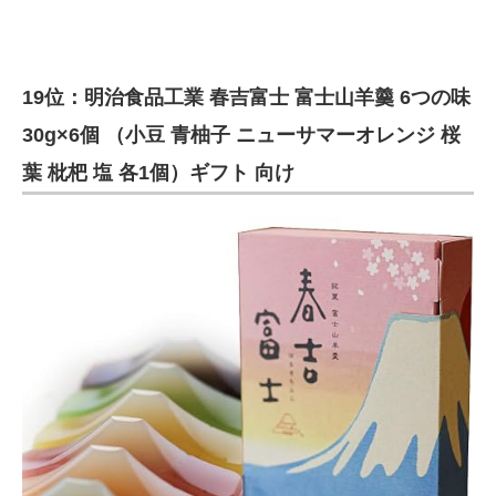
19位：明治食品工業 春吉富士 富士山羊羹 6つの味
30g×6個 （小豆 青柚子 ニューサマーオレンジ 桜
葉 枇杷 塩 各1個）ギフト 向け