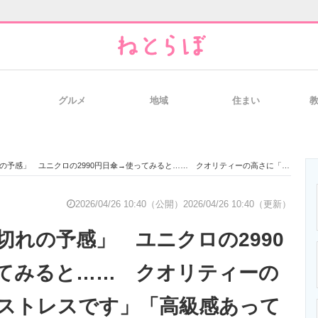
グルメ
地域
住まい
と未来を見通す
スマホと通信の最新トレンド
進化するPCとデ
 ユニクロの2990円日傘→使ってみると…… クオリティーの高さに「ノンストレスです」「高級感あっていいね」
のいまが分かる
企業ITのトレンドを詳説
経営リーダーの
2026/04/26 10:40（公開）
2026/04/26 10:40（更新）
切れの予感」 ユニクロの2990
T製品の総合サイト
IT製品の技術・比較・事例
製造業のIT導入
てみると…… クオリティーの
ストレスです」「高級感あって