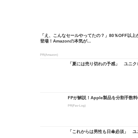
「え、こんなセールやってたの？」80％OFF以上
登場！Amazonの本気が...
PR(Amazon)
「夏には売り切れの予感」 ユニクロ
FPが解説！Apple製品を分割手数
PR(Fav-Log)
「これからは男性も日傘必須」 ユニ