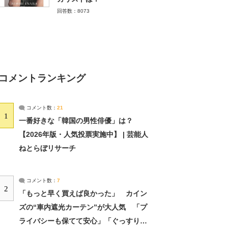
回答数：8073
コメントランキング
コメント数：
21
1
一番好きな「韓国の男性俳優」は？
【2026年版・人気投票実施中】 | 芸能人
ねとらぼリサーチ
コメント数：
7
2
「もっと早く買えば良かった」 カイン
ズの“車内遮光カーテン”が大人気 「プ
ライバシーも保てて安心」「ぐっすり眠