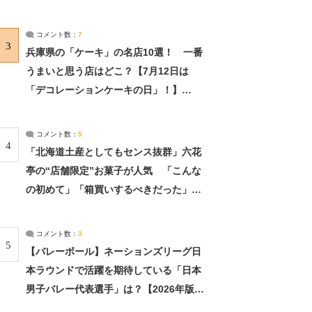
れました」（2/2） | ライフ ねとらぼリ
サーチ：2ページ目
コメント数：
7
3
兵庫県の「ケーキ」の名店10選！ 一番
うまいと思う店はどこ？【7月12日は
「デコレーションケーキの日」！】
（2/4） | 兵庫県 ねとらぼリサーチ：2ペ
ージ目
コメント数：
5
4
「北海道土産としてもセンス抜群」六花
亭の“店舗限定”お菓子が人気 「こんな
の初めて」「箱買いするべきだった」
（1/2） | 北海道 ねとらぼリサーチ
コメント数：
3
5
【バレーボール】ネーションズリーグ日
本ラウンドで活躍を期待している「日本
男子バレー代表選手」は？【2026年版・
人気投票実施中】（投票結果） | スポー