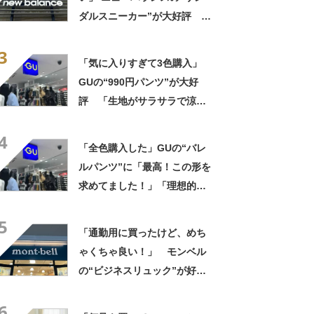
ダルスニーカー”が大好評
「スニーカーより涼しく快
3
適」「今までの中で一番足が
「気に入りすぎて3色購入」
楽です」
GUの“990円パンツ”が大好
評 「生地がサラサラで涼し
い」「とても楽でスタイルも
4
◎」「シルエットも履き心地
「全色購入した」GUの“バレ
も最高です」
ルパンツ”に「最高！この形を
求めてました！」「理想的な
ダボッと感なのに細く見え
5
る」「スタイル良く見える」
「通勤用に買ったけど、めち
の声
ゃくちゃ良い！」 モンベル
の“ビジネスリュック”が好
評 「615グラムで軽い」
6
「たくさん入る」「満員電車