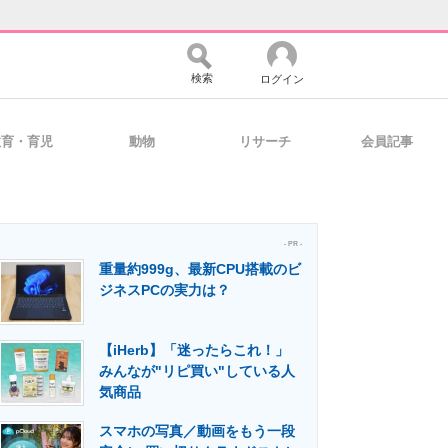
検索
ログイン
教育・育児
動物
リサーチ
会員記事
バイスの未来
好きが集まる 比べて選べる
- PR -
重量約999g、最新CPU搭載のビ
コミュニティ
マーケ×ITの今がよく分かる
ジネスPCの実力は？
【iHerb】「迷ったらこれ！」
・活用を支援
みんなが"リピ買い"している人
気商品
スマホの写真／動画をもう一段