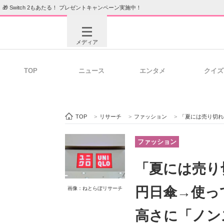
🎁 Switch 2もあたる！ プレゼントキャンペーン実施中！
メディア
TOP
ニュース
エンタメ
クイズ
注目記事を集めた総合ページ
ITの今
TOP
>
リサーチ
>
ファッション
>
「夏には売り切れの予感」
ビジネスと働き方のヒント
AI活用
ファッション
「夏には売り
ITエンジニア向け専門サイト
企業向けI
円日傘→使っ
画像：ねとらぼリサーチ
高さに「ノン