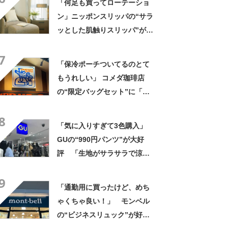
「何足も買ってローテーショ
に乗りやすくなった」
ン」ニッポンスリッパの“サラ
ッとした肌触りスリッパ”が大
好評 「人に知られたくない」
7
「感動しました」
「保冷ポーチついてるのとて
もうれしい」 コメダ珈琲店
の“限定バッグセット”に「ペ
ットボトルを2本突っ込んで出
8
かける」「アイス買って持ち
「気に入りすぎて3色購入」
帰りやすそう」の声
GUの“990円パンツ”が大好
評 「生地がサラサラで涼し
い」「とても楽でスタイルも
9
◎」「シルエットも履き心地
「通勤用に買ったけど、めち
も最高です」
ゃくちゃ良い！」 モンベル
の“ビジネスリュック”が好