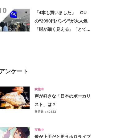
評 「615グラムで軽い」
10
「たくさん入る」「満員電車
「4本も買いました」 GU
に乗りやすくなった」
の“2990円パンツ”が大人気
「脚が細く見える」「とても
柔らかく履き心地抜群」「仕
事でもプライベートでも重宝
します」
アンケート
実施中
声が好きな「日本のボーカリ
スト」は？
回答数：49443
実施中
歌が上手だと思うホロライブ