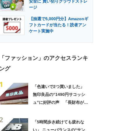
安全に 買い切りクラウドストレ
門メディア
建設×テクノロジーの最前線
ージ
【抽選で5,000円分】Amazonギ
フトカードが当たる！読者アン
ケート実施中
「ファッション」のアクセスランキ
ング
1
「色違いで2つ買いました」
無印良品の“1490円サコッシ
ュ”に好評の声 「長財布が横
に入る」「マチなしですっき
2
り」「バッグインバッグに
「5時間歩き続けても疲れな
も」
い」 ニューバランスの“サン