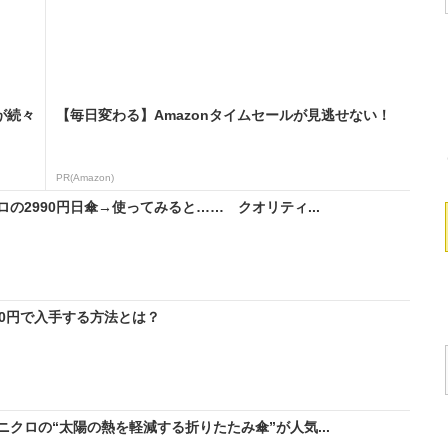
が続々
【毎日変わる】Amazonタイムセールが見逃せない！
PR(Amazon)
の2990円日傘→使ってみると…… クオリティ...
料0円で入手する方法とは？
クロの“太陽の熱を軽減する折りたたみ傘”が人気...