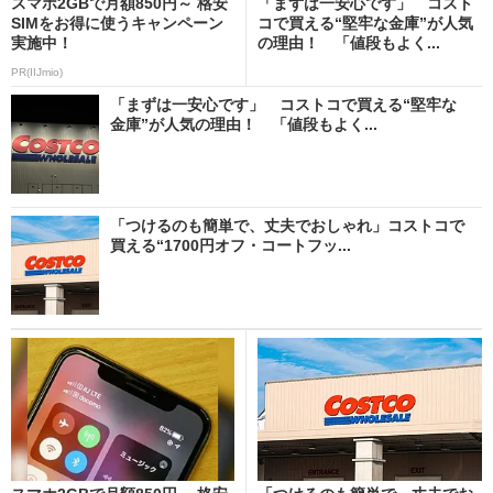
スマホ2GBで月額850円～ 格安
「まずは一安心です」 コスト
SIMをお得に使うキャンペーン
コで買える“堅牢な金庫”が人気
実施中！
の理由！ 「値段もよく...
PR(IIJmio)
「まずは一安心です」 コストコで買える“堅牢な
金庫”が人気の理由！ 「値段もよく...
「つけるのも簡単で、丈夫でおしゃれ」コストコで
買える“1700円オフ・コートフッ...