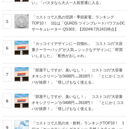
い」「パスタなら大人一人前普通に入る」
「コストコで人気の空調・季節家電」ランキング
5
TOP10！ 1位は「QUADS ツインブレードパワフルDC
サーキュレーター QS303」【2024年7月24日時点】
「カッコイイデザインに一目惚れ」 コストコの“大容
6
量クーラーバッグ”が人気→シックなデザインに「即買
いしました」「配色がおしゃれ」
「部屋干しですが、臭いなし！」 コストコの“大容量
7
オキシクリーン”が3498円→2818円！ 「とにかくコス
パが抜群！」「惜しげもなく使える」
「部屋干しですが、臭いなし！」 コストコの“大容量
8
オキシクリーン”が3498円→2818円！ 「とにかくコス
パが抜群！」「惜しげもなく使える」
「コストコで人気の水・飲料」ランキングTOP10！ 1
9