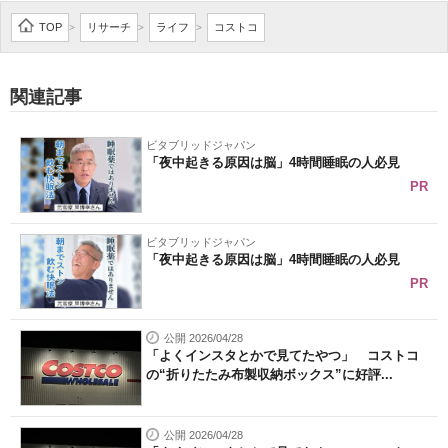
企業向けIT製品の総合サイト
TOP
リサーチ
ライフ
コストコ
>
>
>
IT製品の技術・比較・事例
関連記事
製造業のIT導入・活用を支援
ビタブリッドジャパン
モノづくり技術者専門サイト
「夜中起きる原因は脳」4時間睡眠の人必見
PR
エレクトロニクス専門サイト
電子設計の基本と応用
ビタブリッドジャパン
「夜中起きる原因は脳」4時間睡眠の人必見
エネルギーの専門メディア
PR
建設×テクノロジーの最前線
公開 2026/04/28
「よくインスタとかで見てたやつ」 コストコ
ちょっと気になるネットの話題
の“折りたたみ布製収納ボックス”に好評...
公開 2026/04/28