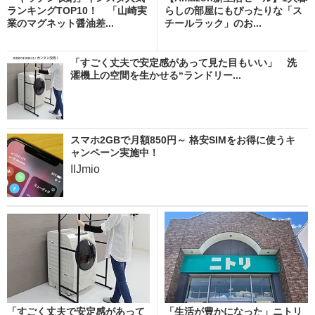
ランキングTOP10！ 「山崎実
らしの部屋にもぴったりな「ス
業のマグネット醤油差...
チールラック」のお...
「すごく丈夫で安定感があって見た目もいい」 洗
濯機上の空間を生かせる“ランドリー...
スマホ2GBで月額850円～ 格安SIMをお得に使うキ
ャンペーン実施中！
IIJmio
「すごく丈夫で安定感があって
「生活が豊かになった」ニトリ