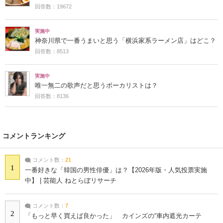
回答数：19672
実施中
神奈川県で一番うまいと思う「横浜家系ラーメン店」はどこ？
回答数：8513
実施中
唯一無二の歌声だと思うボーカリストは？
回答数：8136
コメントランキング
コメント数：
21
1
一番好きな「韓国の男性俳優」は？【2026年版・人気投票実施
中】 | 芸能人 ねとらぼリサーチ
コメント数：
7
2
「もっと早く買えば良かった」 カインズの“車内遮光カーテ