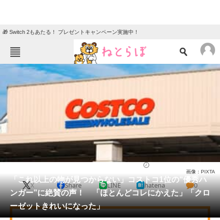
🎁 Switch 2もあたる！ プレゼントキャンペーン実施中！
ねとらぼメニュー
TOP
ニュース
エンタメ
クイズ
グルメ
地域
住まい
教育・育児
動物
リサーチ
コストコ
2026/04/21 19:20（公開）
画像：PIXTA
会員記事
「これ以上の物が見つからない」コストコ1位の“優秀ハ
X
Share
LINE
hatena
0
ンガー”に絶賛の声！ 「ほとんどコレにかえた」「クロ
メディア
ーゼットきれいになった」
注目記事を集めた総合ページ