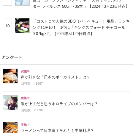
位は「カークランドシグネチャー 天然ミネラルウォー
ター ラベルレス 500ml×35本 」【2024年3月23日時点】
「コストコで人気のBBQ（バーベキュー）用品」ランキ
10
ングTOP10！ 1位は「キングズフォード チャコール
9.07kg×2」【2024年5月29日時点】
アンケート
実施中
声が好きな「日本のボーカリスト」は？
回答数：49567
実施中
歌が上手だと思うホロライブのメンバーは？
回答数：23896
実施中
ラーメンって日本食？それとも中華料理？