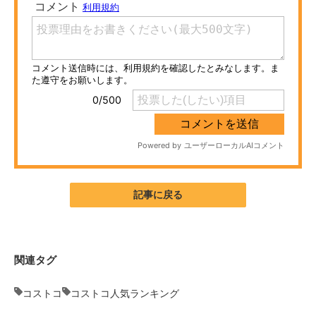
ITの今と未来を見通す
スマホと通信の最新トレンド
進化するPCとデバイスの未来
好きが集まる 比べて選べる
ビジネスと働き方のヒント
AI活用のいまが分かる
記事に戻る
企業ITのトレンドを詳説
経営リーダーのコミュニティ
関連タグ
マーケ×ITの今がよく分かる
コストコ
コストコ人気ランキング
ITエンジニア向け専門サイト