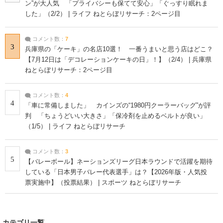
ン”が大人気 「プライバシーも保てて安心」「ぐっすり眠れま
した」（2/2） | ライフ ねとらぼリサーチ：2ページ目
コメント数：
7
3
兵庫県の「ケーキ」の名店10選！ 一番うまいと思う店はどこ？
【7月12日は「デコレーションケーキの日」！】（2/4） | 兵庫県
ねとらぼリサーチ：2ページ目
コメント数：
4
4
「車に常備しました」 カインズの“1980円クーラーバッグ”が評
判 「ちょうどいい大きさ」「保冷剤を止めるベルトが良い」
（1/5） | ライフ ねとらぼリサーチ
コメント数：
3
5
【バレーボール】ネーションズリーグ日本ラウンドで活躍を期待
している「日本男子バレー代表選手」は？【2026年版・人気投
票実施中】（投票結果） | スポーツ ねとらぼリサーチ
カテゴリ一覧