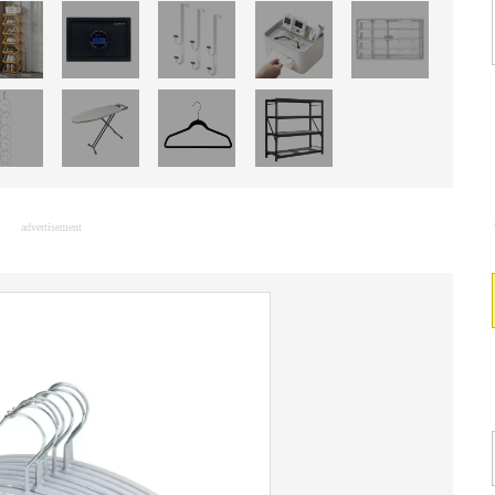
advertisement