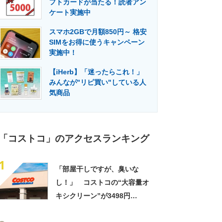
フトカードが当たる！読者アン
門メディア
建設×テクノロジーの最前線
ケート実施中
スマホ2GBで月額850円～ 格安
SIMをお得に使うキャンペーン
実施中！
【iHerb】「迷ったらこれ！」
みんなが"リピ買い"している人
気商品
「コストコ」のアクセスランキング
1
「部屋干しですが、臭いな
し！」 コストコの“大容量オ
キシクリーン”が3498円
→2818円！ 「とにかくコス