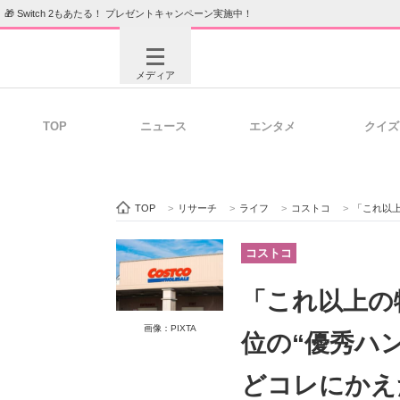
🎁 Switch 2もあたる！ プレゼントキャンペーン実施中！
メディア
TOP
ニュース
エンタメ
クイズ
注目記事を集めた総合ページ
ITの今
TOP
>
リサーチ
>
ライフ
>
コストコ
>
「これ以上の物
ビジネスと働き方のヒント
AI活用
コストコ
「これ以上の
ITエンジニア向け専門サイト
企業向けI
画像：PIXTA
位の“優秀ハ
どコレにかえ