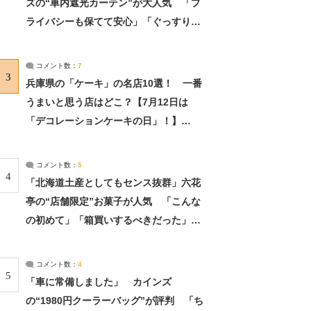
ズの“車内遮光カーテン”が大人気 「プ
ライバシーも保てて安心」「ぐっすり眠
れました」（2/2） | ライフ ねとらぼリ
サーチ：2ページ目
コメント数：
7
3
兵庫県の「ケーキ」の名店10選！ 一番
うまいと思う店はどこ？【7月12日は
「デコレーションケーキの日」！】
（2/4） | 兵庫県 ねとらぼリサーチ：2ペ
ージ目
コメント数：
5
4
「北海道土産としてもセンス抜群」六花
亭の“店舗限定”お菓子が人気 「こんな
の初めて」「箱買いするべきだった」
（1/2） | 北海道 ねとらぼリサーチ
コメント数：
4
5
「車に常備しました」 カインズ
の“1980円クーラーバッグ”が評判 「ち