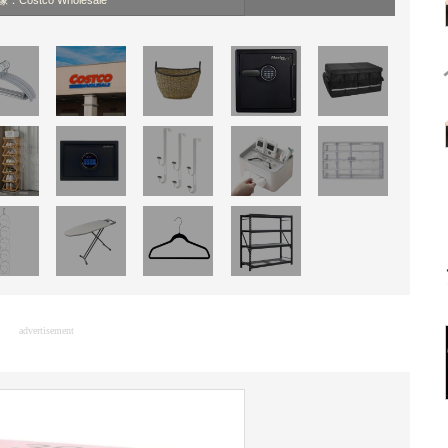
：Costco Wholesale
advertisement