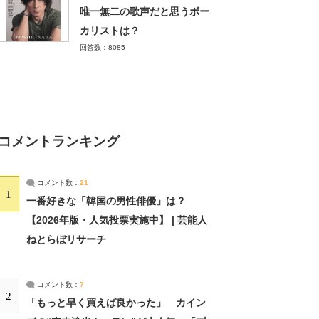
唯一無二の歌声だと思うボー
カリストは？
回答数：8085
コメントランキング
コメント数：
21
1
一番好きな「韓国の男性俳優」は？
【2026年版・人気投票実施中】 | 芸能人
ねとらぼリサーチ
コメント数：
7
2
「もっと早く買えば良かった」 カイン