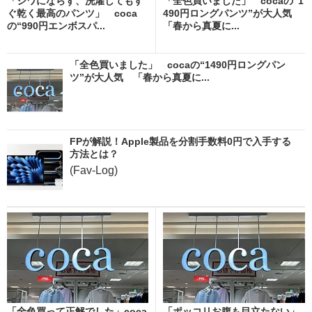
「シワにならず、洗濯してもす
「全色買いました」 cocaの“1
ぐ乾く最高のパンツ」 coca
490円ロングパンツ”が大人気
の“990円エンボスパ...
「春から真夏に...
「全色買いました」 cocaの“1490円ロングパン
ツ”が大人気 「春から真夏に...
FPが解説！Apple製品を分割手数料0円で入手する
方法とは？
(Fav-Log)
「全色買って正解でした」coca
「ポッコリお腹も目立たない」