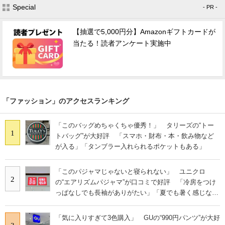
Special
- PR -
【抽選で5,000円分】Amazonギフトカードが
当たる！読者アンケート実施中
「ファッション」のアクセスランキング
「このバッグめちゃくちゃ優秀！」 タリーズの“トー
1
トバッグ”が大好評 「スマホ・財布・本・飲み物など
が入る」「タンブラー入れられるポケットもある」
「このパジャマじゃないと寝られない」 ユニクロ
2
の“エアリズムパジャマ”が口コミで好評 「冷房をつけ
っぱなしでも長袖がありがたい」「夏でも暑く感じな
い」
「気に入りすぎて3色購入」 GUの“990円パンツ”が大好