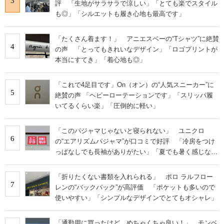
3
評 「生地がサラサラで涼しい」「とても楽でスタイル
も◎」「シルエットも履き心地も最高です」
「たくさん着ます！」 アニエスベーの“Tシャツ”に絶賛
4
の声 「とってもきれいなデザイン」「ロゴプリントが
本当にすてき」「着心地も◎」
「これで4足目です」On（オン）の“人気スニーカー”に
5
絶賛の声 「ヘビーローテーションです」「スリッパ履
いてるくらい楽」「圧倒的に軽い」
「このパジャマじゃないと寝られない」 ユニクロ
6
の“エアリズムパジャマ”が口コミで好評 「冷房をつけ
っぱなしでも長袖がありがたい」「夏でも暑く感じな
い」
「折りたくない書類を入れられる」 ポロ ラルフロー
7
レンの“バックパック”が高評価 「ポケットも多いので
使いやすい」「シンプルなデザインでとてもオシャレ」
「通勤用に買ったけど、めちゃくちゃ良い！」 モンベ