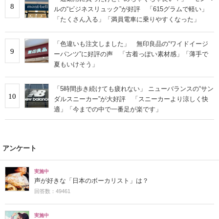
8
ルの“ビジネスリュック”が好評 「615グラムで軽い」
「たくさん入る」「満員電車に乗りやすくなった」
「色違いも注文しました」 無印良品の“ワイドイージ
9
ーパンツ”に好評の声 「古着っぽい素材感」「薄手で
夏もいけそう」
「5時間歩き続けても疲れない」 ニューバランスの“サン
10
ダルスニーカー”が大好評 「スニーカーより涼しく快
適」「今までの中で一番足が楽です」
アンケート
実施中
声が好きな「日本のボーカリスト」は？
回答数：49461
実施中