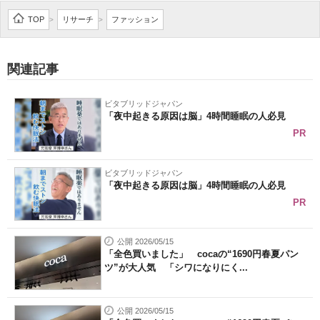
企業向けIT製品の総合サイト
TOP
リサーチ
ファッション
>
>
IT製品の技術・比較・事例
関連記事
製造業のIT導入・活用を支援
ビタブリッドジャパン
モノづくり技術者専門サイト
「夜中起きる原因は脳」4時間睡眠の人必見
PR
エレクトロニクス専門サイト
電子設計の基本と応用
ビタブリッドジャパン
「夜中起きる原因は脳」4時間睡眠の人必見
エネルギーの専門メディア
PR
建設×テクノロジーの最前線
公開 2026/05/15
「全色買いました」 cocaの“1690円春夏パン
ちょっと気になるネットの話題
ツ”が大人気 「シワになりにく...
公開 2026/05/15