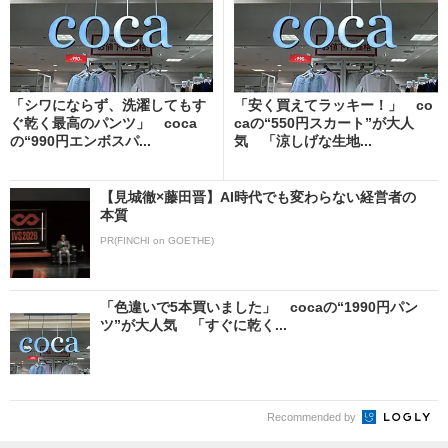
「シワにならず、洗濯してもす
「安く買えてラッキー！」 co
ぐ乾く最高のパンツ」 coca
caの“550円スカート”が大人
の“990円エンボスパ...
気 「涼しげな生地...
【見城徹×藤田晋】AI時代でも変わらない経営者の
本質
PR(FINCHI on GOETHE)
「色違いで5本買いました」 cocaの“1990円パン
ツ”が大人気 「すぐに乾く...
Recommended by