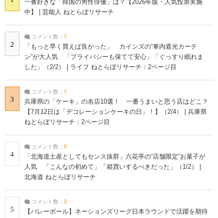
一番好きな「韓国の男性俳優」は？【2026年版・人気投票実施
中】 | 芸能人 ねとらぼリサーチ
コメント数：
7
2
「もっと早く買えば良かった」 カインズの“車内遮光カーテ
ン”が大人気 「プライバシーも保てて安心」「ぐっすり眠れま
した」（2/2） | ライフ ねとらぼリサーチ：2ページ目
コメント数：
7
3
兵庫県の「ケーキ」の名店10選！ 一番うまいと思う店はどこ？
【7月12日は「デコレーションケーキの日」！】（2/4） | 兵庫県
ねとらぼリサーチ：2ページ目
コメント数：
5
4
「北海道土産としてもセンス抜群」六花亭の“店舗限定”お菓子が
人気 「こんなの初めて」「箱買いするべきだった」（1/2） |
北海道 ねとらぼリサーチ
コメント数：
3
5
【バレーボール】ネーションズリーグ日本ラウンドで活躍を期待