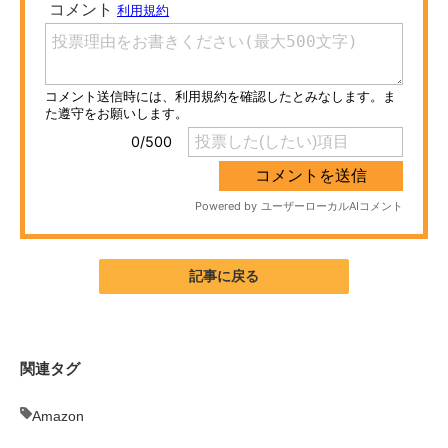
ITの今と未来を見通す
スマホと通信の最新トレンド
進化するPCとデバイスの未来
好きが集まる 比べて選べる
ビジネスと働き方のヒント
AI活用のいまが分かる
記事に戻る
企業ITのトレンドを詳説
経営リーダーのコミュニティ
関連タグ
マーケ×ITの今がよく分かる
Amazon
ITエンジニア向け専門サイト