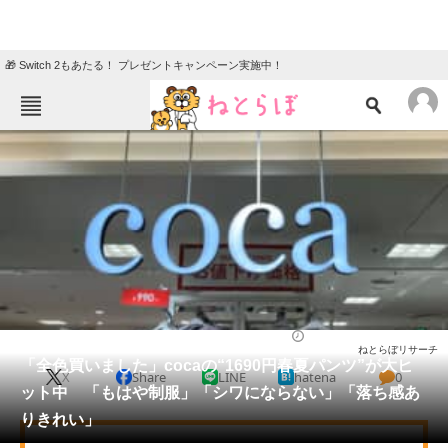
🎁 Switch 2もあたる！ プレゼントキャンペーン実施中！
ねとらぼメニュー
TOP
ニュース
エンタメ
クイズ
グルメ
地域
住まい
教育・育児
動物
リサーチ
ファッション
2026/04/22 17:40（公開）
ねとらぼリサーチ
会員記事
「全色買いました」cocaの“1690円春夏パンツ”が大ヒ
X
Share
LINE
hatena
0
ット中 「もはや制服」「シワにならない」「落ち感あ
メディア
りきれい」
注目記事を集めた総合ページ