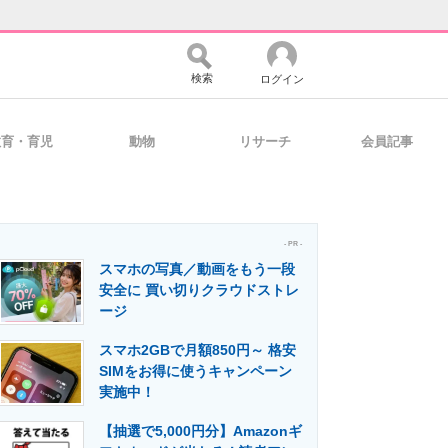
検索
ログイン
教育・育児
動物
リサーチ
会員記事
バイスの未来
好きが集まる 比べて選べる
- PR -
スマホの写真／動画をもう一段
コミュニティ
マーケ×ITの今がよく分かる
安全に 買い切りクラウドストレ
ージ
スマホ2GBで月額850円～ 格安
・活用を支援
SIMをお得に使うキャンペーン
実施中！
【抽選で5,000円分】Amazonギ