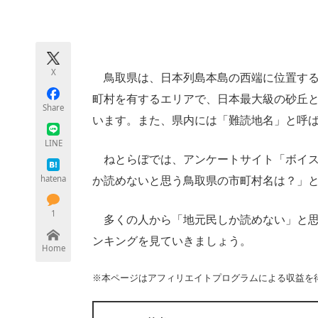
モノづくり技術者専門サイト
エレクトロ
X
鳥取県は、日本列島本島の西端に位置する中
ちょっと気になるネットの話題
町村を有するエリアで、日本最大級の砂丘
Share
います。また、県内には「難読地名」と呼
LINE
ねとらぼでは、アンケートサイト「ボイス
hatena
か読めないと思う鳥取県の市町村名は？」
1
多くの人から「地元民しか読めない」と思
ンキングを見ていきましょう。
Home
※本ページはアフィリエイトプログラムによる収益を