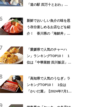
「道の駅 四万十とおわ」
【2024年7月10日時点】
6
新鮮でおいしい魚介の味を思
う存分楽しめるお店などを紹
介！ 香川県の「海鮮丼」の
名店10選！
7
「愛媛県で人気のチャーハ
ン」ランキングTOP10！ 1
位は「中華菜館 四川飯店」
【2024年6月版／Googleクチ
8
コミ調べ】
「高知県で人気のうなぎ」ラ
ンキングTOP10！ 1位は
「かいだ屋」【2024年7月10
日時点】
9