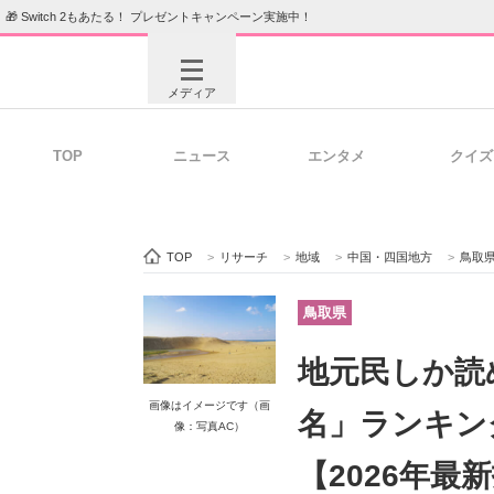
🎁 Switch 2もあたる！ プレゼントキャンペーン実施中！
メディア
TOP
ニュース
エンタメ
クイズ
注目記事を集めた総合ページ
ITの今
TOP
>
リサーチ
>
地域
>
中国・四国地方
>
鳥取
ビジネスと働き方のヒント
AI活用
鳥取県
地元民しか読
ITエンジニア向け専門サイト
企業向けI
画像はイメージです（画
名」ランキン
像：写真AC）
【2026年最