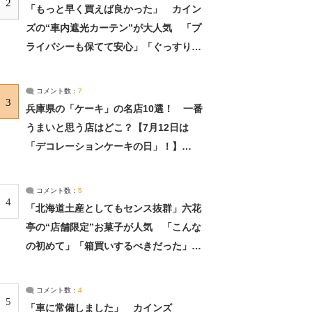
2
「もっと早く買えば良かった」 カイン
ズの“車内遮光カーテン”が大人気 「プ
ライバシーも保てて安心」「ぐっすり眠
れました」（2/2） | ライフ ねとらぼリ
サーチ：2ページ目
コメント数：
7
3
兵庫県の「ケーキ」の名店10選！ 一番
うまいと思う店はどこ？【7月12日は
「デコレーションケーキの日」！】
（2/4） | 兵庫県 ねとらぼリサーチ：2ペ
ージ目
コメント数：
5
4
「北海道土産としてもセンス抜群」六花
亭の“店舗限定”お菓子が人気 「こんな
の初めて」「箱買いするべきだった」
（1/2） | 北海道 ねとらぼリサーチ
コメント数：
4
5
「車に常備しました」 カインズ