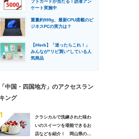
フトカードが当たる！読者アン
門メディア
建設×テクノロジーの最前線
ケート実施中
重量約999g、最新CPU搭載のビ
ジネスPCの実力は？
【iHerb】「迷ったらこれ！」
みんなが"リピ買い"している人
気商品
「中国・四国地方」のアクセスラン
キング
1
クラシカルで洗練された味わ
いのスイーツを堪能できるお
店などを紹介！ 岡山県の