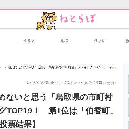
グルメ
地域
住まい
と未来を見通す
スマホと通信の最新トレンド
進化するPCとデ
県
>
地元民しか読めないと思う「鳥取県の市町村名」ランキングTOP19！ 第1位は「伯耆町」【2026年最新投票結果】
のいまが分かる
企業ITのトレンドを詳説
経営リーダーの
2026/05/05 16:00（公開）
2026/05/05 16:00（更新）
めないと思う「鳥取県の市町村
T製品の総合サイト
IT製品の技術・比較・事例
製造業のIT導入
グTOP19！ 第1位は「伯耆町」
新投票結果】