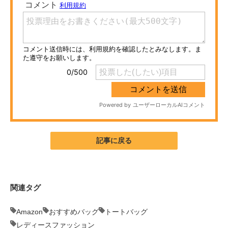
ITの今と未来を見通す
スマホと通信の最新トレンド
進化するPCとデバイスの未来
好きが集まる 比べて選べる
ビジネスと働き方のヒント
AI活用のいまが分かる
記事に戻る
企業ITのトレンドを詳説
経営リーダーのコミュニティ
関連タグ
マーケ×ITの今がよく分かる
Amazon
おすすめバッグ
トートバッグ
ITエンジニア向け専門サイト
レディースファッション