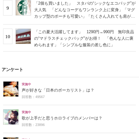
「2個も買いました」 スタバの“シックなエコバッグ”が
9
大人気 「どんなコーデもワンランク上に変身」「マグ
カップ型のポーチも可愛い」「たくさん入れても肩が痛
くならない」
「この夏大活躍してます」 1290円→990円 無印良品
10
の“マドラスチェックバッグ”がお得！ 「色んな人に褒
められます」「シンプルな服装の差し色に」
アンケート
実施中
声が好きな「日本のボーカリスト」は？
回答数：49567
実施中
歌が上手だと思うホロライブのメンバーは？
回答数：23896