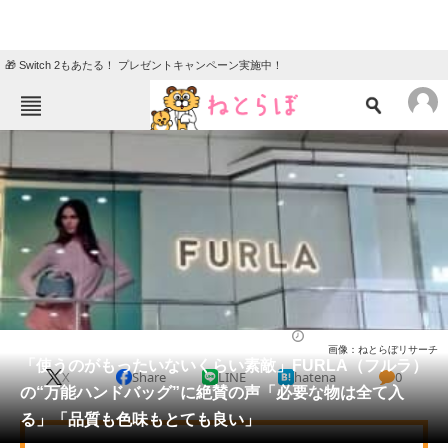
🎁 Switch 2もあたる！ プレゼントキャンペーン実施中！
ねとらぼメニュー
TOP
ニュース
エンタメ
クイズ
グルメ
地域
住まい
教育・育児
動物
リサーチ
バッグ
2026/04/28 12:00（公開）
画像：ねとらぼリサーチ
会員記事
「使うのがもったいないくらい素敵」FURLA（フルラ）
X
Share
LINE
hatena
0
の“万能ハンドバッグ”に絶賛の声「必要な物は全て入
メディア
る」「品質も色味もとても良い」
注目記事を集めた総合ページ