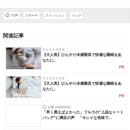
企業向けIT製品の総合サイト
TOP
リサーチ
ファッション
バッグ
>
>
>
IT製品の技術・比較・事例
製造業のIT導入・活用を支援
関連記事
モノづくり技術者専門サイト
アイリスプラザ
【大人気】ひんやり冷感寝具で快適な睡眠をあ
エレクトロニクス専門サイト
なたに。
PR
電子設計の基本と応用
アイリスプラザ
エネルギーの専門メディア
【大人気】ひんやり冷感寝具で快適な睡眠をあ
なたに。
建設×テクノロジーの最前線
PR
ちょっと気になるネットの話題
公開 2026/04/22
「早く買えばよかった」フルラの“上品なトート
バッグ”に満足の声 「キレイな色味で...