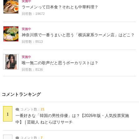
実施中
ラーメンって日本食？それとも中華料理？
回答数：19672
実施中
神奈川県で一番うまいと思う「横浜家系ラーメン店」はどこ？
回答数：8513
実施中
唯一無二の歌声だと思うボーカリストは？
回答数：8136
コメントランキング
コメント数：
21
1
一番好きな「韓国の男性俳優」は？【2026年版・人気投票実施
中】 | 芸能人 ねとらぼリサーチ
コメント数：
7