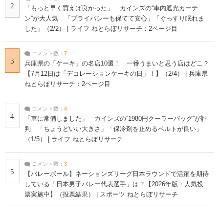
2
「もっと早く買えば良かった」 カインズの“車内遮光カーテ
ン”が大人気 「プライバシーも保てて安心」「ぐっすり眠れま
した」（2/2） | ライフ ねとらぼリサーチ：2ページ目
コメント数：
7
3
兵庫県の「ケーキ」の名店10選！ 一番うまいと思う店はどこ？
【7月12日は「デコレーションケーキの日」！】（2/4） | 兵庫県
ねとらぼリサーチ：2ページ目
コメント数：
4
4
「車に常備しました」 カインズの“1980円クーラーバッグ”が評
判 「ちょうどいい大きさ」「保冷剤を止めるベルトが良い」
（1/5） | ライフ ねとらぼリサーチ
コメント数：
3
5
【バレーボール】ネーションズリーグ日本ラウンドで活躍を期待
している「日本男子バレー代表選手」は？【2026年版・人気投
票実施中】（投票結果） | スポーツ ねとらぼリサーチ