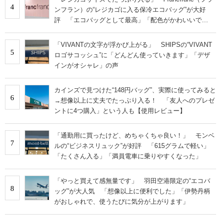
4
ンフラン）の“レジカゴに入る保冷エコバッグ”が大好
評 「エコバッグとして最高」「配色がかわいいで
す！」
「VIVANTの文字が浮かび上がる」 SHIPSの“VIVANT
5
ロゴサコッシュ”に「どんどん使っていきます」「デザ
インがオシャレ」の声
カインズで見つけた“148円バッグ”、実際に使ってみると
6
→想像以上に丈夫でたっぷり入る！ 「友人へのプレゼ
ントに4つ購入」という人も【使用レビュー】
「通勤用に買ったけど、めちゃくちゃ良い！」 モンベ
7
ルの“ビジネスリュック”が好評 「615グラムで軽い」
「たくさん入る」「満員電車に乗りやすくなった」
「やっと買えて感無量です」 羽田空港限定の“エコバ
8
ッグ”が大人気 「想像以上に便利でした」「伊勢丹柄
がおしゃれで、使うたびに気分が上がります」