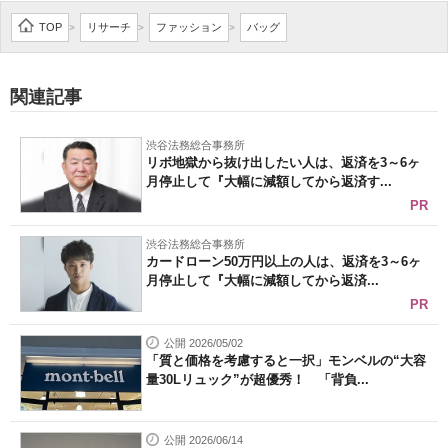
企業向けIT製品の総合サイト
TOP
リサーチ
ファッション
バッグ
>
>
>
IT製品の技術・比較・事例
関連記事
製造業のIT導入・活用を支援
渋谷法務総合事務所
モノづくり技術者専門サイト
リボ地獄から抜け出したい人は、返済を3～6ヶ
月停止して『大幅に減額してから返済す...
エレクトロニクス専門サイト
PR
電子設計の基本と応用
渋谷法務総合事務所
カードローン50万円以上の人は、返済を3～6ヶ
月停止して『大幅に減額してから返済...
エネルギーの専門メディア
PR
建設×テクノロジーの最前線
公開 2026/05/02
「質と価格を考慮すると一択」モンベルの“大容
ちょっと気になるネットの話題
量30Lリュック”が超優秀！ 「背負...
公開 2026/06/14