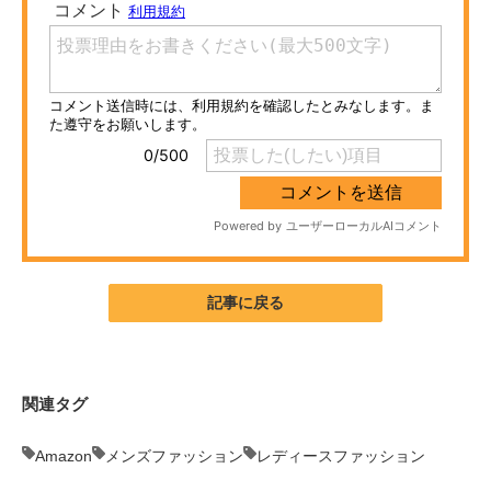
ITの今と未来を見通す
スマホと通信の最新トレンド
進化するPCとデバイスの未来
好きが集まる 比べて選べる
ビジネスと働き方のヒント
AI活用のいまが分かる
記事に戻る
企業ITのトレンドを詳説
経営リーダーのコミュニティ
関連タグ
マーケ×ITの今がよく分かる
Amazon
メンズファッション
レディースファッション
ITエンジニア向け専門サイト