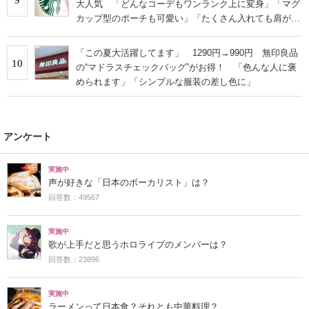
大人気 「どんなコーデもワンランク上に変身」「マグ
カップ型のポーチも可愛い」「たくさん入れても肩が痛
くならない」
「この夏大活躍してます」 1290円→990円 無印良品
10
の“マドラスチェックバッグ”がお得！ 「色んな人に褒
められます」「シンプルな服装の差し色に」
アンケート
実施中
声が好きな「日本のボーカリスト」は？
回答数：49567
実施中
歌が上手だと思うホロライブのメンバーは？
回答数：23896
実施中
ラーメンって日本食？それとも中華料理？