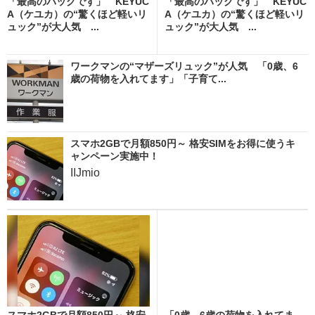
「最高のバッグです」 KEYUC
「最高のバッグです」 KEYUC
A（ケユカ）の“驚くほど軽いリ
A（ケユカ）の“驚くほど軽いリ
ュック”が大人気 ...
ュック”が大人気 ...
ワークマンの“マザーズリュック”が人気 「0歳、6
歳の荷物を入れてます」「子育て...
スマホ2GBで月額850円～ 格安SIMをお得に使うキ
ャンペーン実施中！
IIJmio
スマホ2GBで月額850円～ 格安
「0歳、6歳の荷物を入れてま