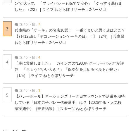
ン”が大人気 「プライバシーも保てて安心」「ぐっすり眠れま
した」（2/2） | ライフ ねとらぼリサーチ：2ページ目
コメント数：
7
3
兵庫県の「ケーキ」の名店10選！ 一番うまいと思う店はどこ？
【7月12日は「デコレーションケーキの日」！】（2/4） | 兵庫県
ねとらぼリサーチ：2ページ目
コメント数：
4
4
「車に常備しました」 カインズの“1980円クーラーバッグ”が評
判 「ちょうどいい大きさ」「保冷剤を止めるベルトが良い」
（1/5） | ライフ ねとらぼリサーチ
コメント数：
3
5
【バレーボール】ネーションズリーグ日本ラウンドで活躍を期待
している「日本男子バレー代表選手」は？【2026年版・人気投
票実施中】（投票結果） | スポーツ ねとらぼリサーチ