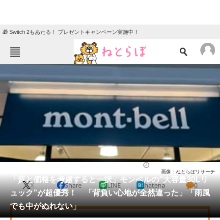
🎁 Switch 2もあたる！ プレゼントキャンペーン実施中！
ねとらぼメニュー
TOP
ニュース
エンタメ
クイズ
グルメ
地域
住まい
教育・育児
動物
リサーチ
バッグ
2026/05/02 15:40（公開）
画像：ねとらぼリサーチ
会員記事
「質と価格を考慮すると一択」モンベルの“大容量30Lリ
X
Share
LINE
hatena
0
ュック”が超優秀！ 「背負い心地が全然違った」「雨風
メディア
でも中がぬれない」
注目記事を集めた総合ページ