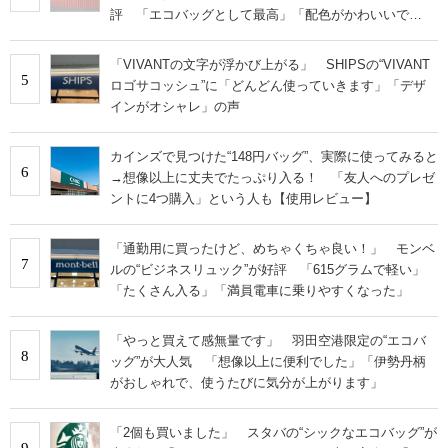
評 「エコバッグとして最高」「配色がかわいいで
す！」
「VIVANTの文字が浮かび上がる」 SHIPSの“VIVANT
5
ロゴサコッシュ”に「どんどん使っていきます」「デザ
インがオシャレ」の声
カインズで見つけた“148円バッグ”、実際に使ってみると
6
→想像以上に丈夫でたっぷり入る！ 「友人へのプレゼ
ントに4つ購入」という人も【使用レビュー】
「通勤用に買ったけど、めちゃくちゃ良い！」 モンベ
7
ルの“ビジネスリュック”が好評 「615グラムで軽い」
「たくさん入る」「満員電車に乗りやすくなった」
「やっと買えて感無量です」 羽田空港限定の“エコバ
8
ッグ”が大人気 「想像以上に便利でした」「伊勢丹柄
がおしゃれで、使うたびに気分が上がります」
「2個も買いました」 スタバの“シックなエコバッグ”が
9