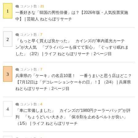
コメント数：
21
1
一番好きな「韓国の男性俳優」は？【2026年版・人気投票実施
中】 | 芸能人 ねとらぼリサーチ
コメント数：
7
2
「もっと早く買えば良かった」 カインズの“車内遮光カーテ
ン”が大人気 「プライバシーも保てて安心」「ぐっすり眠れま
した」（2/2） | ライフ ねとらぼリサーチ：2ページ目
コメント数：
7
3
兵庫県の「ケーキ」の名店10選！ 一番うまいと思う店はどこ？
【7月12日は「デコレーションケーキの日」！】（2/4） | 兵庫県
ねとらぼリサーチ：2ページ目
コメント数：
4
4
「車に常備しました」 カインズの“1980円クーラーバッグ”が評
判 「ちょうどいい大きさ」「保冷剤を止めるベルトが良い」
（1/5） | ライフ ねとらぼリサーチ