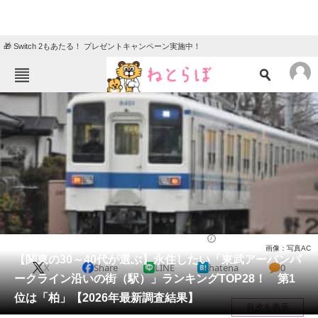
🎁 Switch 2もあたる！ プレゼントキャンペーン実施中！
ねとらぼメニュー
TOP
ニュース
エンタメ
クイズ
グルメ
地域
住まい
教育・育児
動物
リサーチ
住まい
2026/05/18 21:50（公開）
画像：写真AC
会員記事
【関東の30～40代が選ぶ】永住したい「東武アーバンパ
X
Share
LINE
hatena
0
ークライン沿いの街（駅）」ランキングTOP28！ 第1
メディア
位は「柏」【2026年最新調査結果】
目次を表示
注目記事を集めた総合ページ