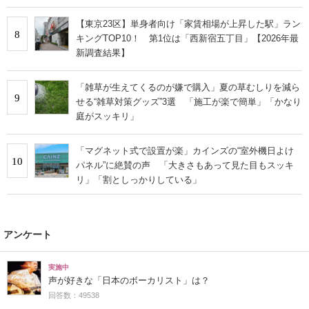
【東京23区】単身者向け「家賃相場が上昇した駅」ラン
8
キングTOP10！ 第1位は「西新宿五丁目」【2026年最
新調査結果】
「雑草が生えてくるのが嫌で購入」夏の草むしりを減ら
9
せる“雑草対策グッズ”3選 「施工が楽で簡単」「かなり
庭がスッキリ」
「マグネット式で設置が楽」カインズの“室外機日よけ
10
パネル”に絶賛の声 「大きさもあって見た目もスッキ
リ」「割としっかりしている」
アンケート
実施中
声が好きな「日本のボーカリスト」は？
回答数：49538