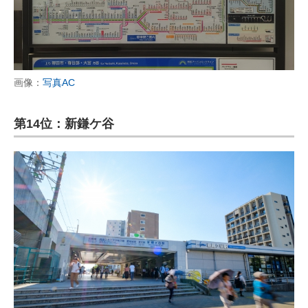
画像：
写真AC
第14位：新鎌ケ谷