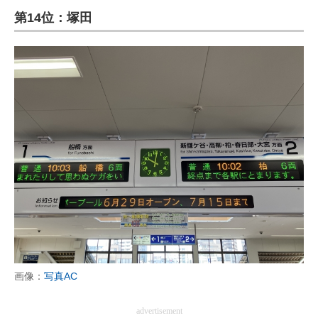
第14位：塚田
ITの今と未来を見通す
スマホと通信の最新トレンド
進化するPCとデバイスの未来
好きが集まる 比べて選べる
ビジネスと働き方のヒント
AI活用のいまが分かる
企業ITのトレンドを詳説
経営リーダーのコミュニティ
マーケ×ITの今がよく分かる
画像：
写真AC
ITエンジニア向け専門サイト
advertisement