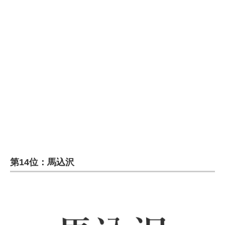
企業向けIT製品の総合サイト
IT製品の技術・比較・事例
製造業のIT導入・活用を支援
モノづくり技術者専門サイト
エレクトロニクス専門サイト
電子設計の基本と応用
エネルギーの専門メディア
第14位：馬込沢
建設×テクノロジーの最前線
ちょっと気になるネットの話題