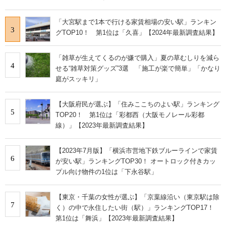
「大宮駅まで1本で行ける家賃相場の安い駅」ランキン
3
グTOP10！ 第1位は「久喜」【2024年最新調査結果】
「雑草が生えてくるのが嫌で購入」夏の草むしりを減ら
4
せる“雑草対策グッズ”3選 「施工が楽で簡単」「かなり
庭がスッキリ」
【大阪府民が選ぶ】「住みここちのよい駅」ランキング
5
TOP20！ 第1位は「彩都西（大阪モノレール彩都
線）」【2023年最新調査結果】
【2023年7月版】「横浜市営地下鉄ブルーラインで家賃
6
が安い駅」ランキングTOP30！ オートロック付きカッ
プル向け物件の1位は「下永谷駅」
【東京・千葉の女性が選ぶ】「京葉線沿い（東京駅は除
7
く）の中で永住したい街（駅）」ランキングTOP17！
第1位は「舞浜」【2023年最新調査結果】