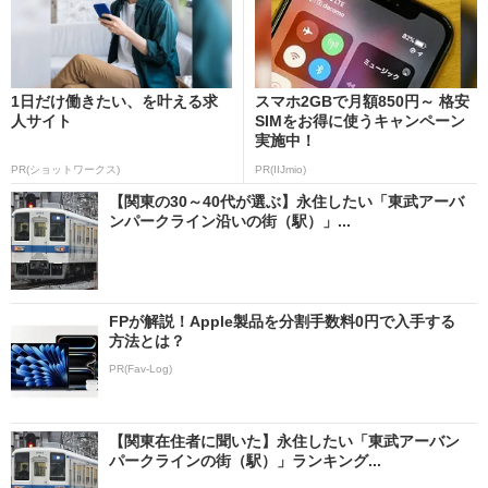
1日だけ働きたい、を叶える求
スマホ2GBで月額850円～ 格安
人サイト
SIMをお得に使うキャンペーン
実施中！
PR(ショットワークス)
PR(IIJmio)
【関東の30～40代が選ぶ】永住したい「東武アーバ
ンパークライン沿いの街（駅）」...
FPが解説！Apple製品を分割手数料0円で入手する
方法とは？
PR(Fav-Log)
【関東在住者に聞いた】永住したい「東武アーバン
パークラインの街（駅）」ランキング...