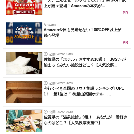
「え、こんなセールやってたの？」80％OFF以
上が続々登場！Amazonの本気が...
PR
Amazon
Amazon今日も見逃せない！80%OFF以上が
続々登場
PR
公開 2026/05/09
佐賀県の「ホテル」おすすめ10選！ あなたが
泊まってみたい施設はどこ？【人気投票...
公開 2022/01/29
今行くべき全国のサウナ施設ランキングTOP1
1！ 第1位は「 御船山楽園ホテル ...
公開 2025/03/30
佐賀県の「温泉旅館」9選！ あなたが一番好き
なのはどこ？【人気投票実施中】