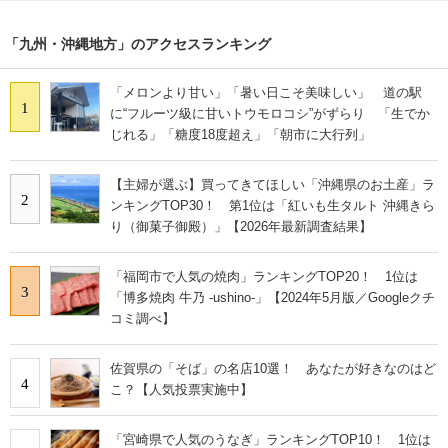
「九州・沖縄地方」のアクセスランキング
「メロンより甘い」「暑い日こそ美味しい」 道の駅
1
に“フルーツ級に甘いトウモロコシ”がずらり 「生でか
じれる」「糖度18度超え」「朝市に大行列」
【主婦が選ぶ】買ってきてほしい「沖縄県のお土産」ラ
2
ンキングTOP30！ 第1位は「紅いも生タルト 沖縄きら
り（御菓子御殿）」【2026年最新調査結果】
「福岡市で人気の焼肉」ランキングTOP20！ 1位は
3
「博多焼肉 牛乃 -ushino-」【2024年5月版／Googleクチ
コミ調べ】
佐賀県の「そば」の名店10選！ あなたが好きなのはど
4
こ？【人気投票実施中】
「宮崎県で人気のうなぎ」ランキングTOP10！ 1位は