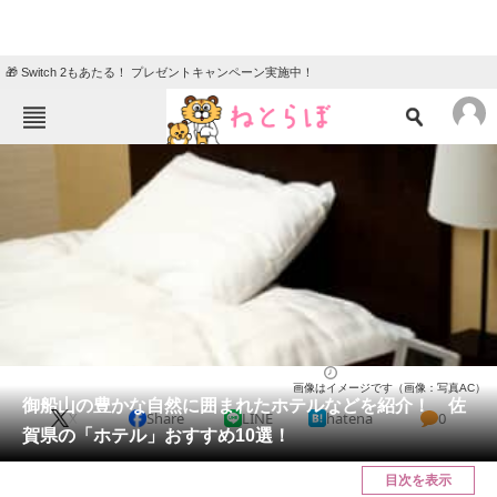
🎁 Switch 2もあたる！ プレゼントキャンペーン実施中！
ねとらぼメニュー
TOP
ニュース
エンタメ
クイズ
グルメ
地域
住まい
教育・育児
動物
リサーチ
佐賀県
2026/05/09 17:30（公開）
画像はイメージです（画像：写真AC）
会員記事
御船山の豊かな自然に囲まれたホテルなどを紹介！ 佐
X
Share
LINE
hatena
0
賀県の「ホテル」おすすめ10選！
メディア
目次を表示
注目記事を集めた総合ページ