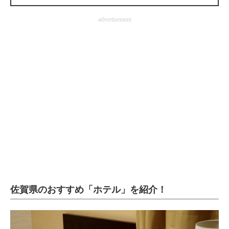
企業向けIT製品の総合サイト
advertisement
IT製品の技術・比較・事例
製造業のIT導入・活用を支援
モノづくり技術者専門サイト
エレクトロニクス専門サイト
電子設計の基本と応用
エネルギーの専門メディア
建設×テクノロジーの最前線
ちょっと気になるネットの話題
佐賀県のおすすめ「ホテル」を紹介！