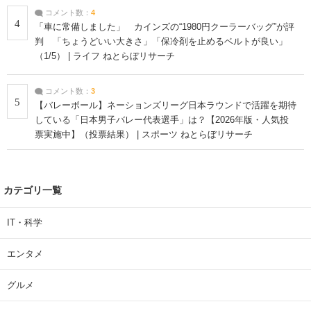
コメント数：
4
4
「車に常備しました」 カインズの“1980円クーラーバッグ”が評
判 「ちょうどいい大きさ」「保冷剤を止めるベルトが良い」
（1/5） | ライフ ねとらぼリサーチ
コメント数：
3
5
【バレーボール】ネーションズリーグ日本ラウンドで活躍を期待
している「日本男子バレー代表選手」は？【2026年版・人気投
票実施中】（投票結果） | スポーツ ねとらぼリサーチ
カテゴリ一覧
IT・科学
エンタメ
グルメ