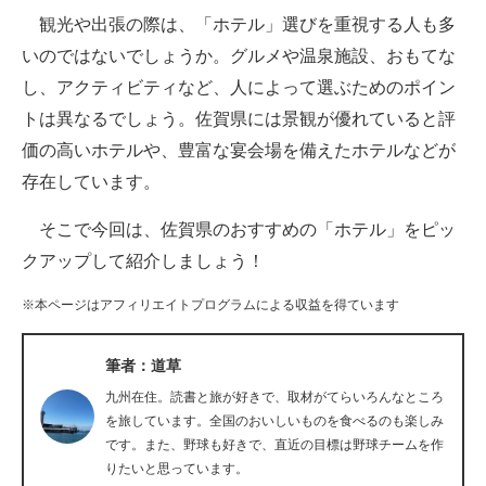
観光や出張の際は、「ホテル」選びを重視する人も多
ITの今と未来を見通す
いのではないでしょうか。グルメや温泉施設、おもてな
し、アクティビティなど、人によって選ぶためのポイン
スマホと通信の最新トレンド
トは異なるでしょう。佐賀県には景観が優れていると評
進化するPCとデバイスの未来
価の高いホテルや、豊富な宴会場を備えたホテルなどが
存在しています。
好きが集まる 比べて選べる
そこで今回は、佐賀県のおすすめの「ホテル」をピッ
ビジネスと働き方のヒント
クアップして紹介しましょう！
AI活用のいまが分かる
※本ページはアフィリエイトプログラムによる収益を得ています
企業ITのトレンドを詳説
筆者：道草
経営リーダーのコミュニティ
九州在住。読書と旅が好きで、取材がてらいろんなところ
マーケ×ITの今がよく分かる
を旅しています。全国のおいしいものを食べるのも楽しみ
です。また、野球も好きで、直近の目標は野球チームを作
ITエンジニア向け専門サイト
りたいと思っています。