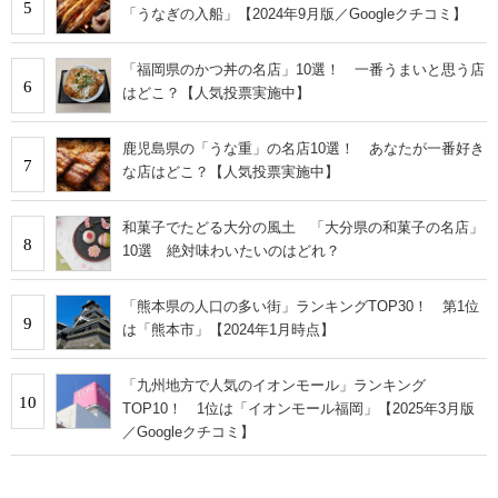
5
「うなぎの入船」【2024年9月版／Googleクチコミ】
「福岡県のかつ丼の名店」10選！ 一番うまいと思う店
6
はどこ？【人気投票実施中】
鹿児島県の「うな重」の名店10選！ あなたが一番好き
7
な店はどこ？【人気投票実施中】
和菓子でたどる大分の風土 「大分県の和菓子の名店」
8
10選 絶対味わいたいのはどれ？
「熊本県の人口の多い街」ランキングTOP30！ 第1位
9
は「熊本市」【2024年1月時点】
「九州地方で人気のイオンモール」ランキング
10
TOP10！ 1位は「イオンモール福岡」【2025年3月版
／Googleクチコミ】