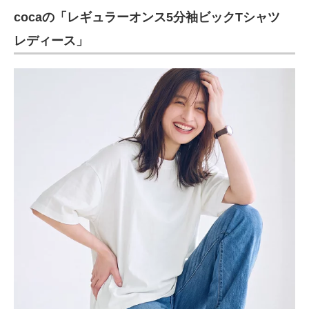
cocaの「レギュラーオンス5分袖ビックTシャツ
ITの今と未来を見通す
レディース」
スマホと通信の最新トレンド
進化するPCとデバイスの未来
好きが集まる 比べて選べる
ビジネスと働き方のヒント
AI活用のいまが分かる
企業ITのトレンドを詳説
経営リーダーのコミュニティ
マーケ×ITの今がよく分かる
ITエンジニア向け専門サイト