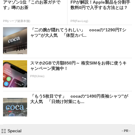
アマゾン1位「このお茶ガチで
FPが解説！Apple製品を分割手
す」噂のお茶
数料0円で入手する方法とは？
PR(ハーブ健康本舗)
PR(Fav-Log)
「二の腕が隠れてうれしい」 cocaの“1290円Tシ
ャツ”が大人気 「体型カバ...
スマホ2GBで月額850円～ 格安SIMをお得に使うキ
ャンペーン実施中！
PR(IIJmio)
「もう5枚目です」 cocaの“1490円長袖シャツ”が
大人気 「日焼け対策にも...
Special
- PR -