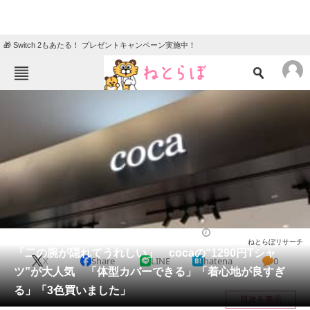
🎁 Switch 2もあたる！ プレゼントキャンペーン実施中！
ねとらぼメニュー
TOP
ニュース
エンタメ
クイズ
グルメ
地域
住まい
教育・育児
動物
リサーチ
ウェア
2026/05/10 21:40（公開）
ねとらぼリサーチ
会員記事
「二の腕が隠れてうれしい」 cocaの“1290円Tシャ
X
Share
LINE
hatena
0
ツ”が大人気 「体型カバーできる」「着心地が良すぎ
メディア
る」「3色買いました」
目次を表示
注目記事を集めた総合ページ