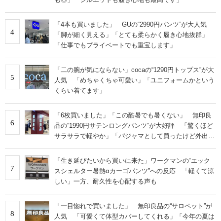
「4本も買いました」 GUの“2990円パンツ”が大人気
4
「脚が細く見える」「とても柔らかく履き心地抜群」
「仕事でもプライベートでも重宝します」
「二の腕が気にならない」cocaの“1290円トップス”が大
5
人気 「めちゃくちゃ可愛い」「ユニフォームかという
くらい着てます」
「6枚買いました」「この酷暑でも暑くない」 無印良
6
品の“1990円サテンロングパンツ”が大好評 「驚くほど
サラサラで軽やか」「パジャマとして買ったけど外出用
にした」
「生き延びたいから買いに来た」ワークマンの“エック
7
スシェルター暑熱αカーゴパンツ”への反応 「軽くて涼
しい」一方、耐久性を心配する声も
「一目惚れで買いました」 無印良品の“サロペット”が
8
人気 「可愛くて体型カバーしてくれる」「今年の夏は