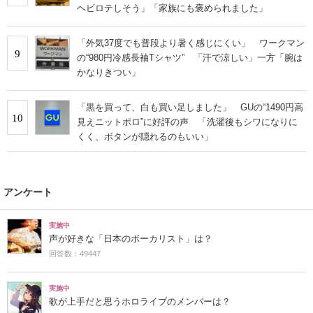
ヘビロテしそう」「家族にも褒められました」
「外気37度でも普段より暑く感じにくい」 ワークマン
9
の“980円冷感長袖Tシャツ” 「汗で涼しい」一方「腕は
かなりきつい」
「黒を買って、白も買い足しました」 GUの“1490円高
10
見えニットポロ”に好評の声 「洗濯後もシワになりに
くく、ボタンが隠れるのもいい」
アンケート
実施中
声が好きな「日本のボーカリスト」は？
回答数：49447
実施中
歌が上手だと思うホロライブのメンバーは？