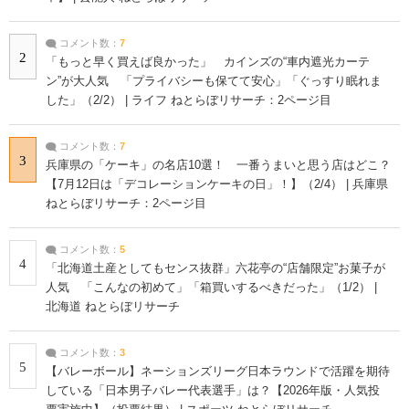
コメント数：
7
2
「もっと早く買えば良かった」 カインズの“車内遮光カーテ
ン”が大人気 「プライバシーも保てて安心」「ぐっすり眠れま
した」（2/2） | ライフ ねとらぼリサーチ：2ページ目
コメント数：
7
3
兵庫県の「ケーキ」の名店10選！ 一番うまいと思う店はどこ？
【7月12日は「デコレーションケーキの日」！】（2/4） | 兵庫県
ねとらぼリサーチ：2ページ目
コメント数：
5
4
「北海道土産としてもセンス抜群」六花亭の“店舗限定”お菓子が
人気 「こんなの初めて」「箱買いするべきだった」（1/2） |
北海道 ねとらぼリサーチ
コメント数：
3
5
【バレーボール】ネーションズリーグ日本ラウンドで活躍を期待
している「日本男子バレー代表選手」は？【2026年版・人気投