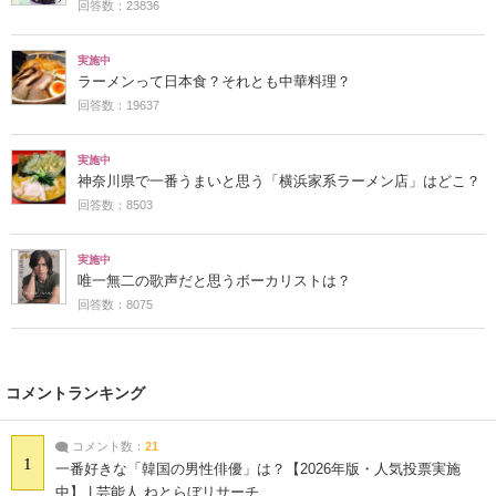
回答数：23836
実施中
ラーメンって日本食？それとも中華料理？
回答数：19637
実施中
神奈川県で一番うまいと思う「横浜家系ラーメン店」はどこ？
回答数：8503
実施中
唯一無二の歌声だと思うボーカリストは？
回答数：8075
コメントランキング
コメント数：
21
1
一番好きな「韓国の男性俳優」は？【2026年版・人気投票実施
中】 | 芸能人 ねとらぼリサーチ