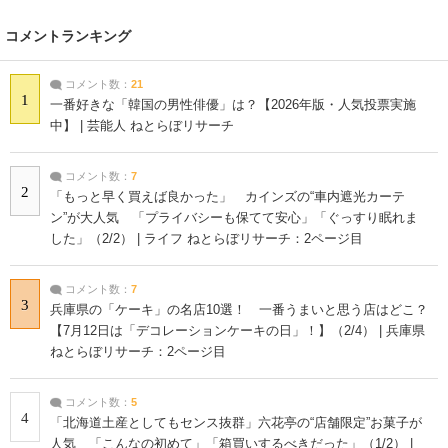
コメントランキング
コメント数：
21
1
一番好きな「韓国の男性俳優」は？【2026年版・人気投票実施
中】 | 芸能人 ねとらぼリサーチ
コメント数：
7
2
「もっと早く買えば良かった」 カインズの“車内遮光カーテ
ン”が大人気 「プライバシーも保てて安心」「ぐっすり眠れま
した」（2/2） | ライフ ねとらぼリサーチ：2ページ目
コメント数：
7
3
兵庫県の「ケーキ」の名店10選！ 一番うまいと思う店はどこ？
【7月12日は「デコレーションケーキの日」！】（2/4） | 兵庫県
ねとらぼリサーチ：2ページ目
コメント数：
5
4
「北海道土産としてもセンス抜群」六花亭の“店舗限定”お菓子が
人気 「こんなの初めて」「箱買いするべきだった」（1/2） |