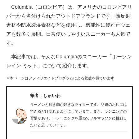
Columbia（コロンビア）は、アメリカのコロンビアリ
ITの今と未来を見通す
バーから名付けられたアウトドアブランドです。熱反射
素材や防水透湿素材などを使用し、機能性に優れたウェ
スマホと通信の最新トレンド
アを数多く展開。日常使いしやすいスニーカーも人気で
進化するPCとデバイスの未来
す。
好きが集まる 比べて選べる
本記事では、そんなColumbiaのスニーカー「ホーソン
レイン ミッド」について紹介します。
ビジネスと働き方のヒント
※本ページはアフィリエイトプログラムによる収益を得ています
AI活用のいまが分かる
企業ITのトレンドを詳説
筆者：しゅいわ
ラーメンと焼き肉が好きなライターです。話題のお店には
経営リーダーのコミュニティ
できるだけ訪れるようにしています。また、ランニングの
習慣があり、トレーニングを重ねてフルマラソンに挑戦し
マーケ×ITの今がよく分かる
たいと思っています。
ITエンジニア向け専門サイト