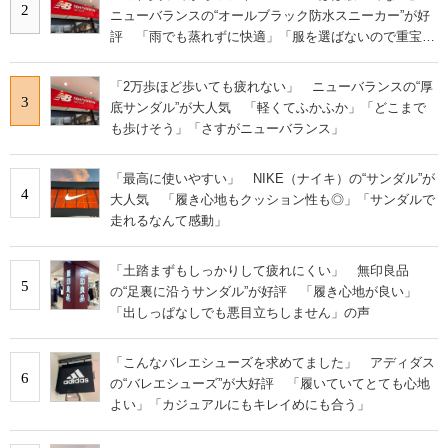
2
ニューバランスの“オールブラック防水スニーカー”が好
評 「雨でも蒸れずに快適」「服を選ばないので重宝」
などの声
「2万歩ほど歩いても疲れない」 ニューバランスの“厚
3
底サンダル”が大人気 「軽くてふかふか」「どこまで
も歩けそう」「さすがニューバランス」
「最高に使いやすい」 NIKE（ナイキ）の“サンダル”が
4
大人気 「履き心地もクッション性も◎」「サンダルで
走れるなんて感動」
「土踏まずもしっかりして疲れにくい」 無印良品
5
の“足裏に沿うサンダル”が好評 「履き心地が良い」
「出しっぱなしでも悪目立ちしません」の声
「こんなバレエシューズを求めてました」 アディダス
6
の“バレエシューズ”が大好評 「履いていてとても心地
よい」「カジュアルにもキレイめにも合う」