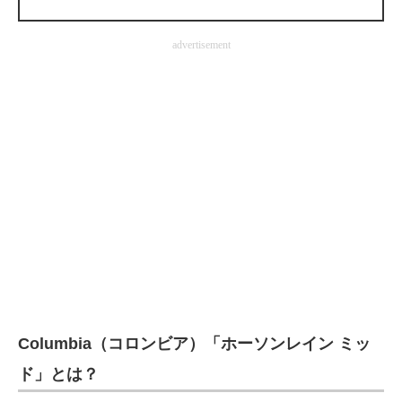
企業向けIT製品の総合サイト
advertisement
IT製品の技術・比較・事例
製造業のIT導入・活用を支援
モノづくり技術者専門サイト
エレクトロニクス専門サイト
電子設計の基本と応用
エネルギーの専門メディア
建設×テクノロジーの最前線
ちょっと気になるネットの話題
Columbia（コロンビア）「ホーソンレイン ミッ
ド」とは？