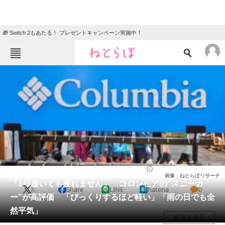
🎁 Switch 2もあたる！ プレゼントキャンペーン実施中！
ねとらぼメニュー
TOP
ニュース
エンタメ
クイズ
グルメ
地域
住まい
教育・育児
動物
リサーチ
シューズ
2026/05/18 17:30（公開）
画像：ねとらぼリサーチ
会員記事
「1日履いても疲れません」 コロンビアの“スニーカ
X
Share
LINE
hatena
0
ー”が高評価 「びっくりするほど軽い」「雨の日でも全
メディア
然平気」
目次を表示
注目記事を集めた総合ページ