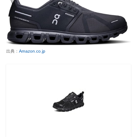
出典：
Amazon.co.jp