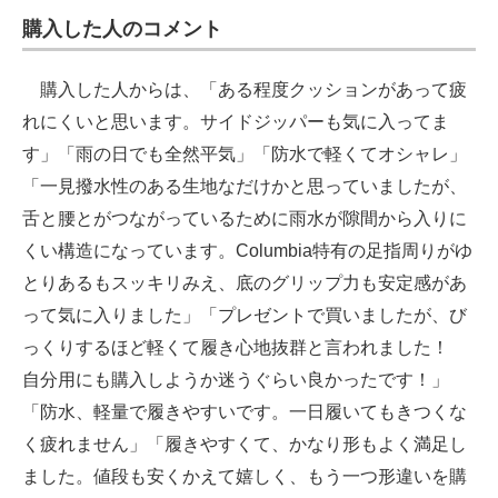
購入した人のコメント
購入した人からは、「ある程度クッションがあって疲
れにくいと思います。サイドジッパーも気に入ってま
す」「雨の日でも全然平気」「防水で軽くてオシャレ」
「一見撥水性のある生地なだけかと思っていましたが、
舌と腰とがつながっているために雨水が隙間から入りに
くい構造になっています。Columbia特有の足指周りがゆ
とりあるもスッキリみえ、底のグリップ力も安定感があ
って気に入りました」「プレゼントで買いましたが、び
っくりするほど軽くて履き心地抜群と言われました！
自分用にも購入しようか迷うぐらい良かったです！」
「防水、軽量で履きやすいです。一日履いてもきつくな
く疲れません」「履きやすくて、かなり形もよく満足し
ました。値段も安くかえて嬉しく、もう一つ形違いを購