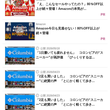
「え、こんなセールやってたの？」80％OFF以
上が続々登場！Amazonの本気が...
PR
Amazon
Amazon今日も見逃せない！80%OFF以上が
続々登場
PR
公開 2026/05/18
「1日履いても疲れません」 コロンビアの“ス
ニーカー”が高評価 「びっくりするほ...
公開 2026/04/23
「2足も買いました」 コロンビアの“スニーカ
ー”に絶賛の声 「とにかく軽くて歩き...
公開 2026/04/23
「2足も買いました」 コロンビアの“スニーカ
ー”に絶賛の声 「とにかく軽くて歩き...