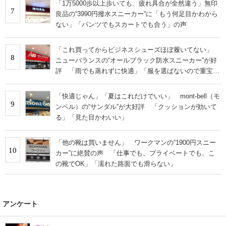
「1万5000歩以上歩いても、疲れ具合が全然違う」無印
7
良品の“3990円撥水スニーカー”に「もう何足目かわから
ない」「パンツでもスカートでも合う」の声
「これ買ってからビジネスシューズほぼ履いてない」
8
ニューバランスの“オールブラック防水スニーカー”が好
評 「雨でも蒸れずに快適」「服を選ばないので重宝」
などの声
「快適じゃん」「夏はこれだけでいい」 mont-bell（モ
9
ンベル）の“サンダル”が大好評 「クッションが効いて
る」「見た目かわいい」
「他の靴は買いません」 ワークマンの“1900円スニー
10
カー”に絶賛の声 「仕事でも、プライベートでも、こ
の靴でOK」「濡れた路面でも滑らない」
アンケート