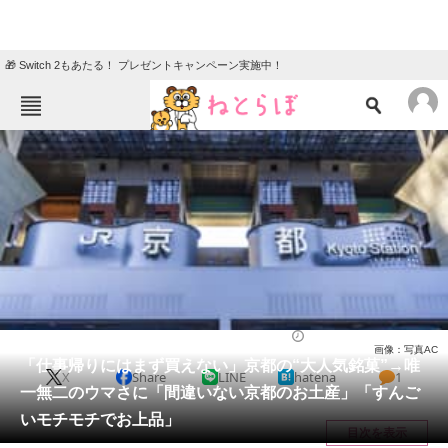
🎁 Switch 2もあたる！ プレゼントキャンペーン実施中！
ねとらぼメニュー
TOP
ニュース
エンタメ
クイズ
グルメ
地域
住まい
教育・育児
動物
リサーチ
お菓子
2026/05/16 12:00（公開）
画像：写真AC
会員記事
「仕事帰りにはまず買えない」京都の“大人気銘菓”→唯
X
Share
LINE
hatena
1
一無二のウマさに「間違いない京都のお土産」「すんご
メディア
いモチモチでお上品」
目次を表示
注目記事を集めた総合ページ