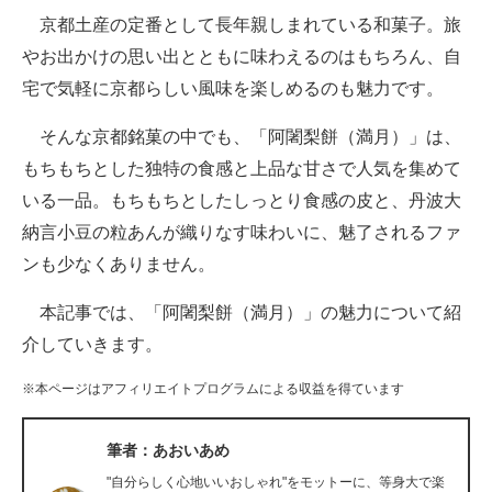
京都土産の定番として長年親しまれている和菓子。旅
ITの今と未来を見通す
やお出かけの思い出とともに味わえるのはもちろん、自
宅で気軽に京都らしい風味を楽しめるのも魅力です。
スマホと通信の最新トレンド
そんな京都銘菓の中でも、「阿闍梨餅（満月）」は、
進化するPCとデバイスの未来
もちもちとした独特の食感と上品な甘さで人気を集めて
好きが集まる 比べて選べる
いる一品。もちもちとしたしっとり食感の皮と、丹波大
納言小豆の粒あんが織りなす味わいに、魅了されるファ
ビジネスと働き方のヒント
ンも少なくありません。
AI活用のいまが分かる
本記事では、「阿闍梨餅（満月）」の魅力について紹
企業ITのトレンドを詳説
介していきます。
経営リーダーのコミュニティ
※本ページはアフィリエイトプログラムによる収益を得ています
マーケ×ITの今がよく分かる
筆者：あおいあめ
ITエンジニア向け専門サイト
"自分らしく心地いいおしゃれ"をモットーに、等身大で楽