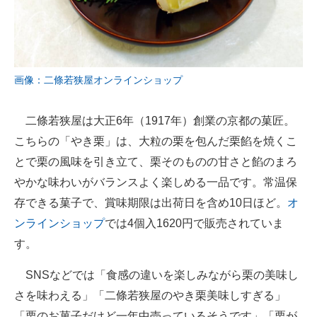
画像：二條若狭屋オンラインショップ
二條若狭屋は大正6年（1917年）創業の京都の菓匠。
こちらの「やき栗」は、大粒の栗を包んだ栗餡を焼くこ
とで栗の風味を引き立て、栗そのものの甘さと餡のまろ
やかな味わいがバランスよく楽しめる一品です。常温保
存できる菓子で、賞味期限は出荷日を含め10日ほど。
オ
ンラインショップ
では4個入1620円で販売されていま
す。
SNSなどでは「食感の違いを楽しみながら栗の美味し
さを味わえる」「二條若狭屋のやき栗美味しすぎる」
「栗のお菓子だけど一年中売っているそうです」「栗が