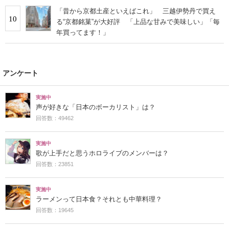
「昔から京都土産といえばこれ」 三越伊勢丹で買え
10
る“京都銘菓”が大好評 「上品な甘みで美味しい」「毎
年買ってます！」
アンケート
実施中
声が好きな「日本のボーカリスト」は？
回答数：49462
実施中
歌が上手だと思うホロライブのメンバーは？
回答数：23851
実施中
ラーメンって日本食？それとも中華料理？
回答数：19645