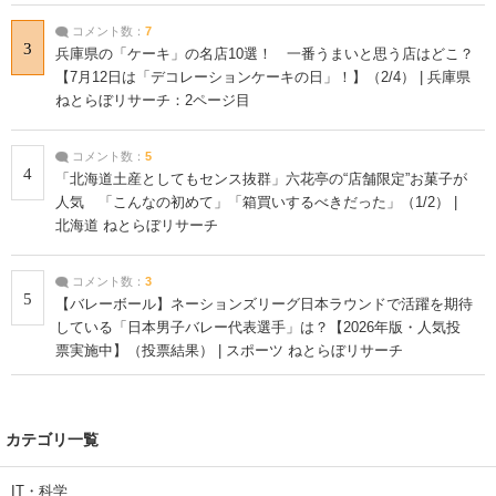
コメント数：
7
3
兵庫県の「ケーキ」の名店10選！ 一番うまいと思う店はどこ？
【7月12日は「デコレーションケーキの日」！】（2/4） | 兵庫県
ねとらぼリサーチ：2ページ目
コメント数：
5
4
「北海道土産としてもセンス抜群」六花亭の“店舗限定”お菓子が
人気 「こんなの初めて」「箱買いするべきだった」（1/2） |
北海道 ねとらぼリサーチ
コメント数：
3
5
【バレーボール】ネーションズリーグ日本ラウンドで活躍を期待
している「日本男子バレー代表選手」は？【2026年版・人気投
票実施中】（投票結果） | スポーツ ねとらぼリサーチ
カテゴリ一覧
IT・科学