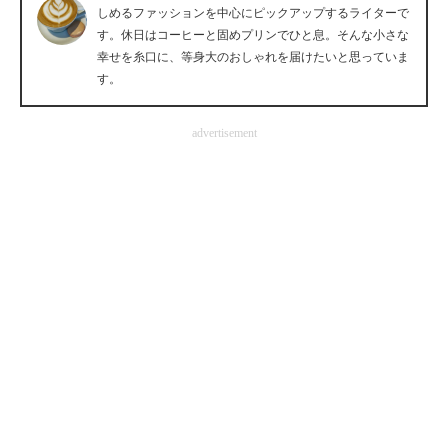
しめるファッションを中心にピックアップするライターで
企業向けIT製品の総合サイト
す。休日はコーヒーと固めプリンでひと息。そんな小さな
幸せを糸口に、等身大のおしゃれを届けたいと思っていま
IT製品の技術・比較・事例
す。
製造業のIT導入・活用を支援
advertisement
モノづくり技術者専門サイト
エレクトロニクス専門サイト
電子設計の基本と応用
エネルギーの専門メディア
建設×テクノロジーの最前線
ちょっと気になるネットの話題