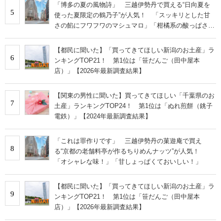
「博多の夏の風物詩」 三越伊勢丹で買える“日向夏を
5
使った夏限定の鶴乃子”が人気！ 「スッキリとした甘
さの餡にフワフワのマシュマロ」「柑橘系の酸っぱさと
ほろ苦さがおいしい」
【都民に聞いた】「買ってきてほしい新潟のお土産」ラ
6
ンキングTOP21！ 第1位は「笹だんご（田中屋本
店）」【2026年最新調査結果】
【関東の男性に聞いた】買ってきてほしい「千葉県のお
7
土産」ランキングTOP24！ 第1位は「ぬれ煎餅（銚子
電鉄）」【2024年最新調査結果】
「これは罪作りです」 三越伊勢丹の菓遊庵で買え
8
る“京都の老舗料亭が作るちりめんナッツ”が人気！
「オシャレな味！」「甘しょっぱくておいしい！」
【都民に聞いた】「買ってきてほしい新潟のお土産」ラ
9
ンキングTOP21！ 第1位は「笹だんご（田中屋本
店）」【2026年最新調査結果】