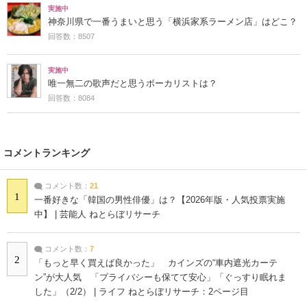
実施中
神奈川県で一番うまいと思う「横浜家系ラーメン店」はどこ？
回答数：8507
実施中
唯一無二の歌声だと思うボーカリストは？
回答数：8084
コメントランキング
コメント数：
21
1
一番好きな「韓国の男性俳優」は？【2026年版・人気投票実施
中】 | 芸能人 ねとらぼリサーチ
コメント数：
7
2
「もっと早く買えば良かった」 カインズの“車内遮光カーテ
ン”が大人気 「プライバシーも保てて安心」「ぐっすり眠れま
した」（2/2） | ライフ ねとらぼリサーチ：2ページ目