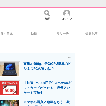
検索
ログイン
教育・育児
動物
リサーチ
会員記事
バイスの未来
好きが集まる 比べて選べる
- PR -
重量約999g、最新CPU搭載のビ
コミュニティ
マーケ×ITの今がよく分かる
ジネスPCの実力は？
【抽選で5,000円分】Amazonギ
・活用を支援
フトカードが当たる！読者アン
ケート実施中
スマホの写真／動画をもう一段