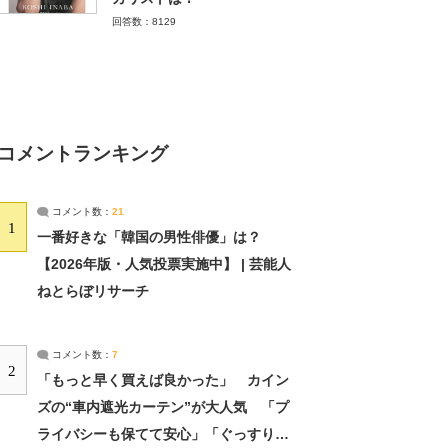
回答数：8129
コメントランキング
コメント数：
21
1
一番好きな「韓国の男性俳優」は？
【2026年版・人気投票実施中】 | 芸能人
ねとらぼリサーチ
コメント数：
7
2
「もっと早く買えば良かった」 カイン
ズの“車内遮光カーテン”が大人気 「プ
ライバシーも保てて安心」「ぐっすり眠