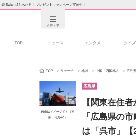
🎁 Switch 2もあたる！ プレゼントキャンペーン実施中！
メディア
TOP
ニュース
エンタメ
クイズ
注目記事を集めた総合ページ
ITの今
TOP
>
リサーチ
>
地域
>
中国・四国地方
>
広島
ビジネスと働き方のヒント
AI活用
広島県
【関東在住者
ITエンジニア向け専門サイト
企業向けI
画像はイメージです（画
「広島県の市
像：写真AC）
は「呉市」【2