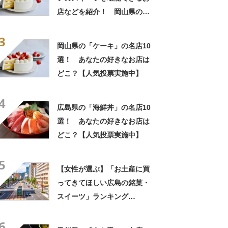
店などを紹介！ 岡山県の
「ケーキ」の名店10選！
3
岡山県の「ケーキ」の名店10
選！ あなたの好きなお店は
どこ？【人気投票実施中】
4
広島県の「海鮮丼」の名店10
選！ あなたの好きなお店は
どこ？【人気投票実施中】
5
【女性が選ぶ】「お土産に買
ってきてほしい広島の銘菓・
スイーツ」ランキング
TOP28！ 第1位は「もみじ
6
饅頭（やまだ屋）」【2026年