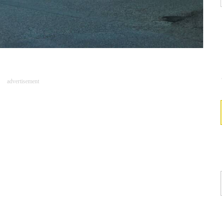
advertisement