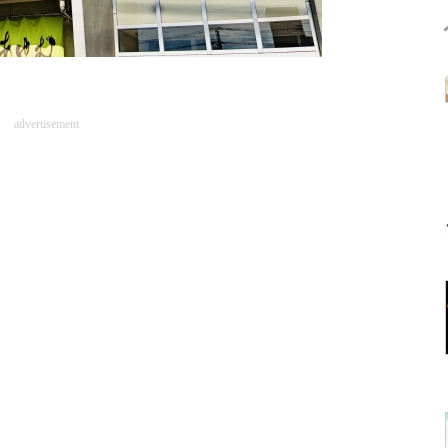
advertisement