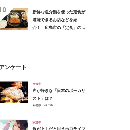
念日】
10
新鮮な魚介類を使った定食が
堪能できるお店などを紹
介！ 広島市の「定食」の名
店12選！【人気投票実施中】
アンケート
実施中
声が好きな「日本のボーカリ
スト」は？
回答数：49556
実施中
歌が上手だと思うホロライブ