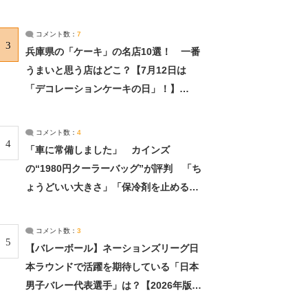
れました」（2/2） | ライフ ねとらぼリ
サーチ：2ページ目
コメント数：
7
3
兵庫県の「ケーキ」の名店10選！ 一番
うまいと思う店はどこ？【7月12日は
「デコレーションケーキの日」！】
（2/4） | 兵庫県 ねとらぼリサーチ：2ペ
ージ目
コメント数：
4
4
「車に常備しました」 カインズ
の“1980円クーラーバッグ”が評判 「ち
ょうどいい大きさ」「保冷剤を止めるベ
ルトが良い」（1/5） | ライフ ねとらぼ
リサーチ
コメント数：
3
5
【バレーボール】ネーションズリーグ日
本ラウンドで活躍を期待している「日本
男子バレー代表選手」は？【2026年版・
人気投票実施中】（投票結果） | スポー