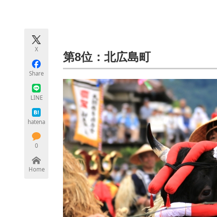
モノづくり技術者専門サイト
エレクトロ
X
ちょっと気になるネットの話題
第8位：北広島町
Share
LINE
hatena
0
Home