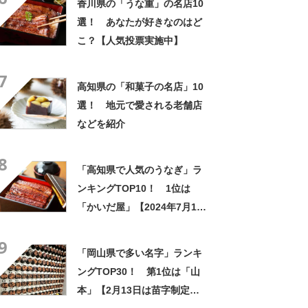
香川県の「うな重」の名店10
最新調査結果】
選！ あなたが好きなのはど
こ？【人気投票実施中】
7
高知県の「和菓子の名店」10
選！ 地元で愛される老舗店
などを紹介
8
「高知県で人気のうなぎ」ラ
ンキングTOP10！ 1位は
「かいだ屋」【2024年7月10
日時点】
9
「岡山県で多い名字」ランキ
ングTOP30！ 第1位は「山
本」【2月13日は苗字制定記