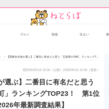
グルメ
地域
住まい
と未来を見通す
スマホと通信の最新トレンド
進化するPCとデ
県
>
【関東在住者が選ぶ】二番目に有名だと思う「広島県の市町」ランキングTOP23！ 第1位は「呉市」【2026年最新調査結果】
のいまが分かる
企業ITのトレンドを詳説
経営リーダーの
2026/05/16 10:00（公開）
2026/05/16 10:00（更新）
が選ぶ】二番目に有名だと思う
T製品の総合サイト
IT製品の技術・比較・事例
製造業のIT導入
町」ランキングTOP23！ 第1位
026年最新調査結果】