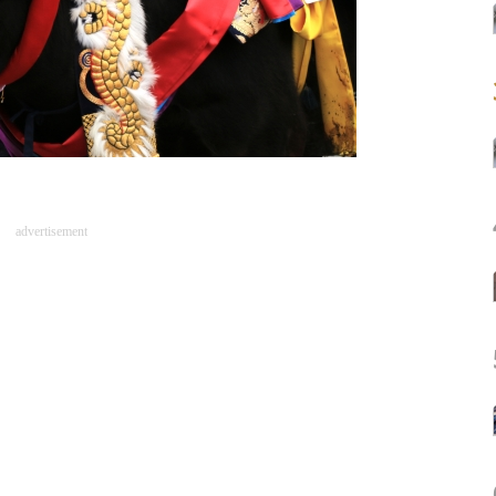
advertisement