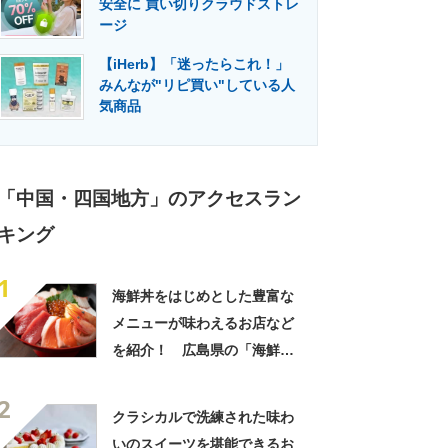
安全に 買い切りクラウドストレ
門メディア
建設×テクノロジーの最前線
ージ
【iHerb】「迷ったらこれ！」
みんなが"リピ買い"している人
気商品
「中国・四国地方」のアクセスラン
キング
1
海鮮丼をはじめとした豊富な
メニューが味わえるお店など
を紹介！ 広島県の「海鮮
丼」の名店10選！
2
クラシカルで洗練された味わ
いのスイーツを堪能できるお