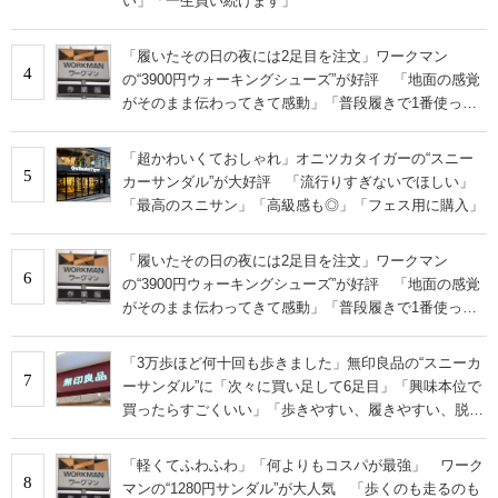
い」「一生買い続けます」
「履いたその日の夜には2足目を注文」ワークマン
4
の“3900円ウォーキングシューズ”が好評 「地面の感覚
がそのまま伝わってきて感動」「普段履きで1番使って
います」
「超かわいくておしゃれ」オニツカタイガーの“スニー
5
カーサンダル”が大好評 「流行りすぎないでほしい」
「最高のスニサン」「高級感も◎」「フェス用に購入」
「履いたその日の夜には2足目を注文」ワークマン
6
の“3900円ウォーキングシューズ”が好評 「地面の感覚
がそのまま伝わってきて感動」「普段履きで1番使って
います」
「3万歩ほど何十回も歩きました」無印良品の“スニーカ
7
ーサンダル”に「次々に買い足して6足目」「興味本位で
買ったらすごくいい」「歩きやすい、履きやすい、脱ぎ
やすい」の声
「軽くてふわふわ」「何よりもコスパが最強」 ワーク
8
マンの“1280円サンダル”が大人気 「歩くのも走るのも