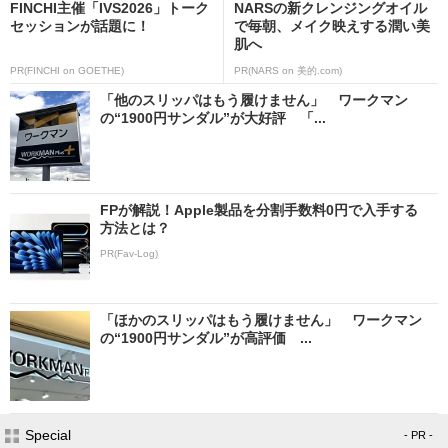
FINCHI主催「IVS2026」トーク
NARSの新クレンジングオイル
セッションが話題に！
で毎朝、メイク映えする潤い美
肌へ
PR(FINCHI on GOETHE)
PR(NARS on 美的.com)
「他のスリッパはもう履けません」 ワークマン
の“1900円サンダル”が大好評 「...
FPが解説！Apple製品を分割手数料0円で入手する
方法とは？
PR(Fav-Log)
「ほかのスリッパはもう履けません」 ワークマン
の“1900円サンダル”が高評価 ...
Special
- PR -