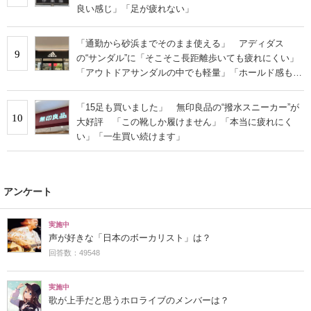
良い感じ」「足が疲れない」
「通勤から砂浜までそのまま使える」 アディダス
9
の“サンダル”に「そこそこ長距離歩いても疲れにくい」
「アウトドアサンダルの中でも軽量」「ホールド感もと
ても良い」の声
「15足も買いました」 無印良品の“撥水スニーカー”が
10
大好評 「この靴しか履けません」「本当に疲れにく
い」「一生買い続けます」
アンケート
実施中
声が好きな「日本のボーカリスト」は？
回答数：49548
実施中
歌が上手だと思うホロライブのメンバーは？