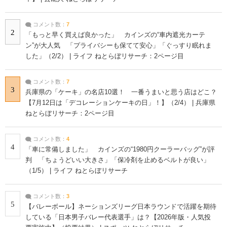
コメント数：
7
2
「もっと早く買えば良かった」 カインズの“車内遮光カーテ
ン”が大人気 「プライバシーも保てて安心」「ぐっすり眠れま
した」（2/2） | ライフ ねとらぼリサーチ：2ページ目
コメント数：
7
3
兵庫県の「ケーキ」の名店10選！ 一番うまいと思う店はどこ？
【7月12日は「デコレーションケーキの日」！】（2/4） | 兵庫県
ねとらぼリサーチ：2ページ目
コメント数：
4
4
「車に常備しました」 カインズの“1980円クーラーバッグ”が評
判 「ちょうどいい大きさ」「保冷剤を止めるベルトが良い」
（1/5） | ライフ ねとらぼリサーチ
コメント数：
3
5
【バレーボール】ネーションズリーグ日本ラウンドで活躍を期待
している「日本男子バレー代表選手」は？【2026年版・人気投