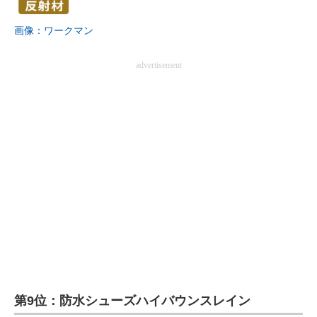
企業向けIT製品の総合サイト
画像：ワークマン
IT製品の技術・比較・事例
advertisement
製造業のIT導入・活用を支援
モノづくり技術者専門サイト
エレクトロニクス専門サイト
電子設計の基本と応用
エネルギーの専門メディア
建設×テクノロジーの最前線
ちょっと気になるネットの話題
第9位：防水シューズハイバウンスレイン