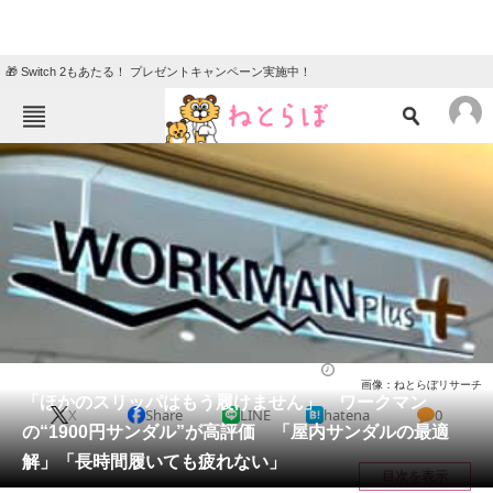
🎁 Switch 2もあたる！ プレゼントキャンペーン実施中！
ねとらぼメニュー
TOP
ニュース
エンタメ
クイズ
グルメ
地域
住まい
教育・育児
動物
リサーチ
シューズ
2026/05/12 20:05（公開）
画像：ねとらぼリサーチ
会員記事
「ほかのスリッパはもう履けません」 ワークマン
X
Share
LINE
hatena
0
の“1900円サンダル”が高評価 「屋内サンダルの最適
メディア
解」「長時間履いても疲れない」
目次を表示
注目記事を集めた総合ページ