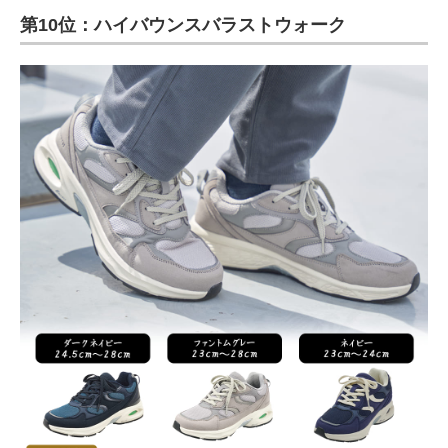
第10位：ハイバウンスバラストウォーク
ITの今と未来を見通す
スマホと通信の最新トレンド
進化するPCとデバイスの未来
好きが集まる 比べて選べる
ビジネスと働き方のヒント
AI活用のいまが分かる
企業ITのトレンドを詳説
経営リーダーのコミュニティ
マーケ×ITの今がよく分かる
ITエンジニア向け専門サイト