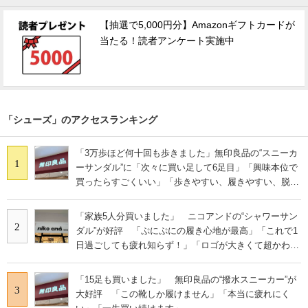
【抽選で5,000円分】Amazonギフトカードが
当たる！読者アンケート実施中
「シューズ」のアクセスランキング
「3万歩ほど何十回も歩きました」無印良品の“スニーカ
1
ーサンダル”に「次々に買い足して6足目」「興味本位で
買ったらすごくいい」「歩きやすい、履きやすい、脱ぎ
やすい」の声
「家族5人分買いました」 ニコアンドの“シャワーサン
2
ダル”が好評 「ぷにぷにの履き心地が最高」「これで1
日過ごしても疲れ知らず！」「ロゴが大きくて超かわい
い」の声
「15足も買いました」 無印良品の“撥水スニーカー”が
3
大好評 「この靴しか履けません」「本当に疲れにく