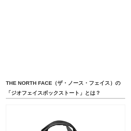
企業向けIT製品の総合サイト
IT製品の技術・比較・事例
製造業のIT導入・活用を支援
モノづくり技術者専門サイト
エレクトロニクス専門サイト
電子設計の基本と応用
THE NORTH FACE（ザ・ノース・フェイス）の
エネルギーの専門メディア
「ジオフェイスボックストート」とは？
建設×テクノロジーの最前線
ちょっと気になるネットの話題