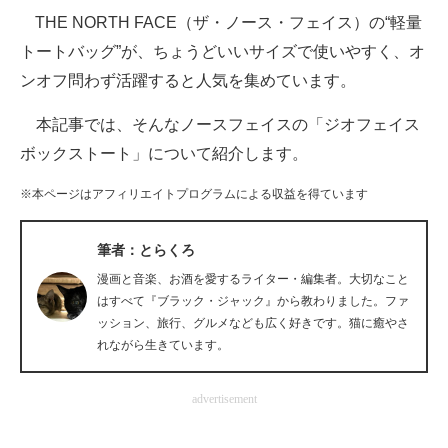
THE NORTH FACE（ザ・ノース・フェイス）の“軽量
ITの今と未来を見通す
トートバッグ”が、ちょうどいいサイズで使いやすく、オ
ンオフ問わず活躍すると人気を集めています。
スマホと通信の最新トレンド
本記事では、そんなノースフェイスの「ジオフェイス
進化するPCとデバイスの未来
ボックストート」について紹介します。
好きが集まる 比べて選べる
※本ページはアフィリエイトプログラムによる収益を得ています
ビジネスと働き方のヒント
筆者：とらくろ
AI活用のいまが分かる
漫画と音楽、お酒を愛するライター・編集者。大切なこと
企業ITのトレンドを詳説
はすべて『ブラック・ジャック』から教わりました。ファ
ッション、旅行、グルメなども広く好きです。猫に癒やさ
経営リーダーのコミュニティ
れながら生きています。
マーケ×ITの今がよく分かる
advertisement
ITエンジニア向け専門サイト