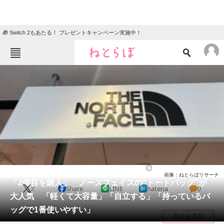
🎁 Switch 2もあたる！ プレゼントキャンペーン実施中！
ねとらぼメニュー
TOP
ニュース
エンタメ
クイズ
グルメ
地域
住まい
教育・育児
動物
リサーチ
バッグ
2026/05/17 10:30（公開）
画像：ねとらぼリサーチ
会員記事
「2個目を購入」 ノースフェイスの“トートバッグ”が
X
Share
LINE
hatena
0
大人気 「軽くて大容量」「自立する」「持っているバ
メディア
ッグで1番使いやすい」
目次を表示
注目記事を集めた総合ページ