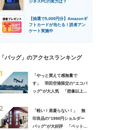
ジネスPCの実力は？
門メディア
建設×テクノロジーの最前線
【抽選で5,000円分】Amazonギ
フトカードが当たる！読者アン
ケート実施中
「バッグ」のアクセスランキング
1
「やっと買えて感無量で
す」 羽田空港限定の“エコバ
ッグ”が大人気 「想像以上に
便利でした」「伊勢丹柄がお
2
しゃれで、使うたびに気分が
「軽い！肩凝らない！」 無
上がります」
印良品の“1990円ショルダー
バッグ”が大好評 「ペットボ