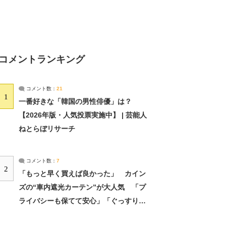
コメントランキング
コメント数：
21
1
一番好きな「韓国の男性俳優」は？
【2026年版・人気投票実施中】 | 芸能人
ねとらぼリサーチ
コメント数：
7
2
「もっと早く買えば良かった」 カイン
ズの“車内遮光カーテン”が大人気 「プ
ライバシーも保てて安心」「ぐっすり眠
れました」（2/2） | ライフ ねとらぼリ