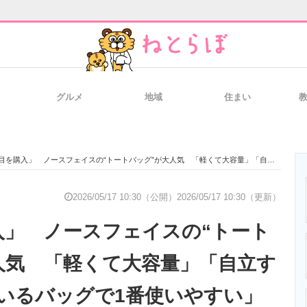
グルメ
地域
住まい
と未来を見通す
スマホと通信の最新トレンド
進化するPCとデ
を購入」 ノースフェイスの“トートバッグ”が大人気 「軽くて大容量」「自立する」「持っているバッグで1番使いやすい」
のいまが分かる
企業ITのトレンドを詳説
経営リーダーの
2026/05/17 10:30（公開）
2026/05/17 10:30（更新）
入」 ノースフェイスの“トート
T製品の総合サイト
IT製品の技術・比較・事例
製造業のIT導入
人気 「軽くて大容量」「自立す
いるバッグで1番使いやすい」