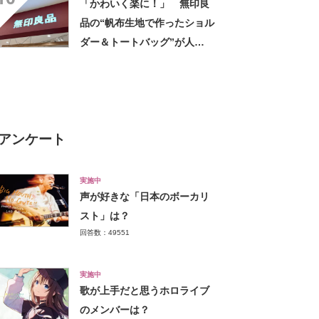
「かわいく楽に！」 無印良
品の“帆布生地で作ったショル
ダー＆トートバッグ”が人
気！ 「大容量で、両手が空
く」「ショルダーで斜めにか
けられるし、トートでも様に
なる！」
アンケート
実施中
声が好きな「日本のボーカリ
スト」は？
回答数：49551
実施中
歌が上手だと思うホロライブ
のメンバーは？