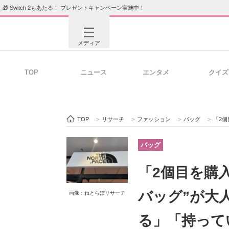
🎁 Switch 2もあたる！ プレゼントキャンペーン実施中！
メディア
TOP
ニュース
エンタメ
クイズ
注目記事を集めた総合ページ
ITの今
TOP
>
リサーチ
>
ファッション
>
バッグ
>
「2個目
ビジネスと働き方のヒント
AI活用
バッグ
「2個目を購
ITエンジニア向け専門サイト
企業向けI
バッグ”が大
画像：ねとらぼリサーチ
る」「持って