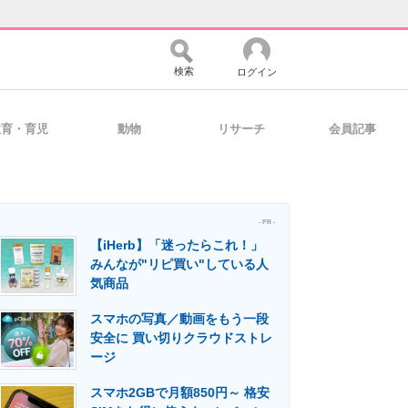
検索
ログイン
教育・育児
動物
リサーチ
会員記事
バイスの未来
好きが集まる 比べて選べる
- PR -
【iHerb】「迷ったらこれ！」
コミュニティ
マーケ×ITの今がよく分かる
みんなが"リピ買い"している人
気商品
スマホの写真／動画をもう一段
・活用を支援
安全に 買い切りクラウドストレ
ージ
スマホ2GBで月額850円～ 格安