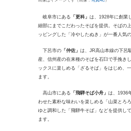
画像はイメージです（画像：
写真AC
）
岐阜市にある
「更科」
は、1928年に創
細部にまでこだわったそばを提供。そばの
ッピングした「冷やしたぬき」が一番人気
下呂市の
「仲佐」
は、JR高山本線の下呂
産、信州産の在来種のそばを石臼で手挽き
ックスに楽しめる「ざるそば」をはじめ、一
ます。
高山市にある
「飛騨そば小舟」
は、193
わせた素朴な味わいを楽しめる「山菜とろ
ゆと調和した「飛騨牛そば」などを提供し
ます。