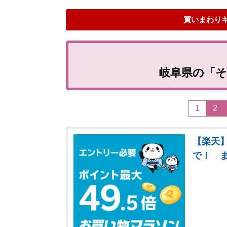
買いまわり
岐阜県の「そ
1
2
【楽天】
で！ 