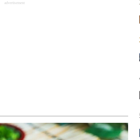
advertisement