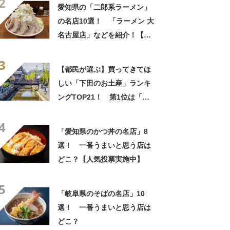
2
Googleクチコミ調べ】
愛知県の「二郎系ラーメン」
の名店10選！ 「ラーメン 大
名古屋店」などを紹介！【人
気投票実施中】
3
【都民が選ぶ】買ってきてほ
しい「下田のお土産」ランキ
ングTOP21！ 第1位は「レ
ーズンサンド（雑賀屋）」
4
【2024年最新調査結果】
「愛知県のかつ丼の名店」8
選！ 一番うまいと思う店は
どこ？【人気投票実施中】
5
「岐阜県のそばの名店」10
選！ 一番うまいと思う店は
どこ？