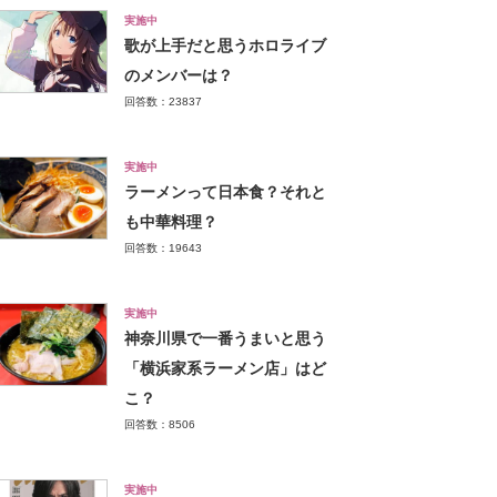
実施中
歌が上手だと思うホロライブ
のメンバーは？
回答数：23837
実施中
ラーメンって日本食？それと
も中華料理？
回答数：19643
実施中
神奈川県で一番うまいと思う
「横浜家系ラーメン店」はど
こ？
回答数：8506
実施中