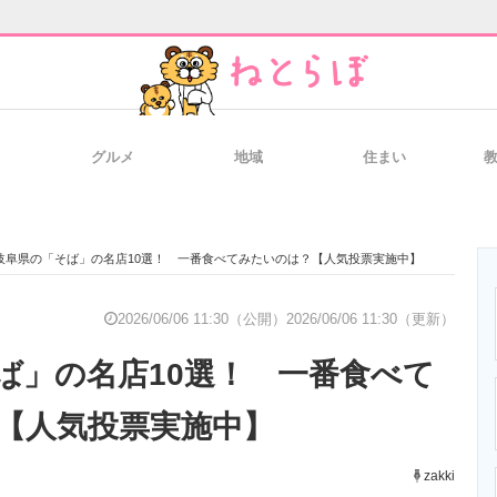
グルメ
地域
住まい
と未来を見通す
スマホと通信の最新トレンド
進化するPCとデ
岐阜県の「そば」の名店10選！ 一番食べてみたいのは？【人気投票実施中】
のいまが分かる
企業ITのトレンドを詳説
経営リーダーの
2026/06/06 11:30（公開）
2026/06/06 11:30（更新）
ば」の名店10選！ 一番食べて
T製品の総合サイト
IT製品の技術・比較・事例
製造業のIT導入
【人気投票実施中】
zakki