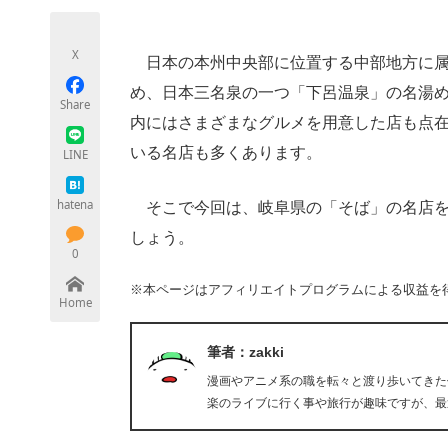
モノづくり技術者専門サイト
エレクトロ
X
日本の本州中央部に位置する中部地方に属
め、日本三名泉の一つ「下呂温泉」の名湯
Share
ちょっと気になるネットの話題
内にはさまざまなグルメを用意した店も点
いる名店も多くあります。
LINE
hatena
そこで今回は、岐阜県の「そば」の名店を
しょう。
0
※本ページはアフィリエイトプログラムによる収益を
Home
筆者：zakki
漫画やアニメ系の職を転々と渡り歩いてきた
楽のライブに行く事や旅行が趣味ですが、最近