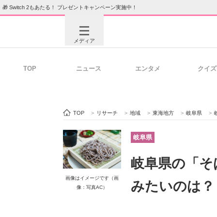
🎁 Switch 2もあたる！ プレゼントキャンペーン実施中！
メディア
TOP
ニュース
エンタメ
クイズ
注目記事を集めた総合ページ
ITの今
TOP
>
リサーチ
>
地域
>
東海地方
>
岐阜県
>
ビジネスと働き方のヒント
AI活用
岐阜県
岐阜県の「そ
ITエンジニア向け専門サイト
企業向けI
画像はイメージです（画
みたいのは？
像：写真AC）