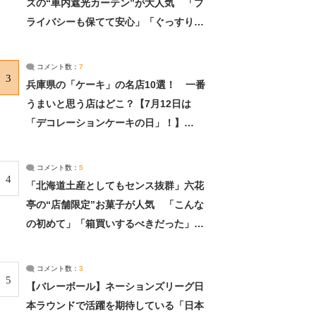
ズの“車内遮光カーテン”が大人気 「プ
ライバシーも保てて安心」「ぐっすり眠
れました」（2/2） | ライフ ねとらぼリ
サーチ：2ページ目
コメント数：
7
3
兵庫県の「ケーキ」の名店10選！ 一番
うまいと思う店はどこ？【7月12日は
「デコレーションケーキの日」！】
（2/4） | 兵庫県 ねとらぼリサーチ：2ペ
ージ目
コメント数：
5
4
「北海道土産としてもセンス抜群」六花
亭の“店舗限定”お菓子が人気 「こんな
の初めて」「箱買いするべきだった」
（1/2） | 北海道 ねとらぼリサーチ
コメント数：
3
5
【バレーボール】ネーションズリーグ日
本ラウンドで活躍を期待している「日本