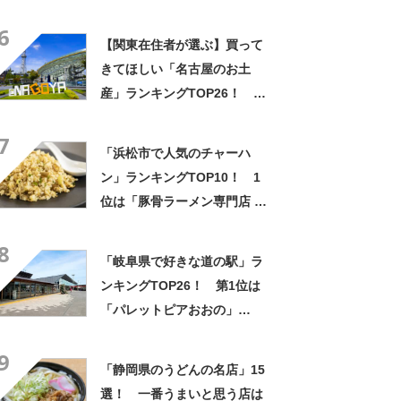
6
【関東在住者が選ぶ】買って
きてほしい「名古屋のお土
産」ランキングTOP26！ 第
1位は「名古屋プリン（メゾ
7
ン・ド・ジャンノエル）」と
「浜松市で人気のチャーハ
「小倉トーストチーズケーキ
ン」ランキングTOP10！ 1
（東海寿）」【2026年最新調
位は「豚骨ラーメン専門店 一
査結果】
兆 幸店」【2024年6月版／
8
Googleクチコミ調べ】
「岐阜県で好きな道の駅」ラ
ンキングTOP26！ 第1位は
「パレットピアおおの」
【2024年最新投票結果】
9
「静岡県のうどんの名店」15
選！ 一番うまいと思う店は