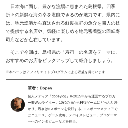
日本海に面し、豊かな漁場に恵まれた島根県。四季
ITの今と未来を見通す
折々の新鮮な海の幸を堪能できるのが魅力です。県内に
は、地元漁港から直送される鮮度抜群の魚介を職人の技
スマホと通信の最新トレンド
で提供する名店や、気軽に楽しめる地元密着型の回転寿
進化するPCとデバイスの未来
司店などが点在しています。
好きが集まる 比べて選べる
そこで今回は、島根県の「寿司」の名店をテーマに、
おすすめのお店をピックアップして紹介しましょう。
ビジネスと働き方のヒント
※本ページはアフィリエイトプログラムによる収益を得ています
AI活用のいまが分かる
企業ITのトレンドを詳説
筆者：Dopey
個人メディア「dopeylog」を2015年から運営するブロガ
経営リーダーのコミュニティ
ー兼Webライター。10代の頃からFPSゲームにどっぷり浸
かり、現在はeスポーツを愛好する。eスポーツメディアで
マーケ×ITの今がよく分かる
はニュース、ゲーム攻略、デバイスレビュー、プロゲーマ
ーへのインタビューなどを担当。
ITエンジニア向け専門サイト