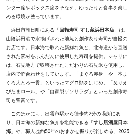
ンター席やボックス席をそなえ、ゆったりと食事を楽し
める環境が整っています。
浜田市朝日町にある「
回転寿司 すし蔵浜田本店
」は、
山陰浜田港で水揚げされた地魚と創作炙り寿司が自慢の
お店です。日本海で取れた新鮮な魚と、北海道から直送
された素材をふんだんに使用した寿司を提供。シャリに
は、石見地方で収穫されたこだわりの石見米を使用し、
店内で酢合わせをしています。「まぐろ赤身」や「本ま
ぐろ大とろ一貫」といったマグロ類をはじめ、「炙りえ
びたまロール」や「自家製ゲソサラダ」といった創作寿
司も豊富です。
このほかにも、出雲市駅から徒歩約2分の場所にあ
り、日本海の新鮮な魚介を堪能できる「
すし居酒屋日本
海
」や、職人歴約50年のおまかせ握りが楽しめる、2025