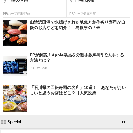
す」噂のお茶
す」噂のお茶
PR(ハーブ健康本舗)
PR(ハーブ健康本舗)
山陰浜田港で水揚げされた地魚と創作炙り寿司が自
慢のお店などを紹介！ 島根県の「寿...
FPが解説！Apple製品を分割手数料0円で入手する
方法とは？
PR(Fav-Log)
「石川県の回転寿司の名店」10選！ あなたがおい
しいと思うお店はどこ？【人気投票...
Special
- PR -