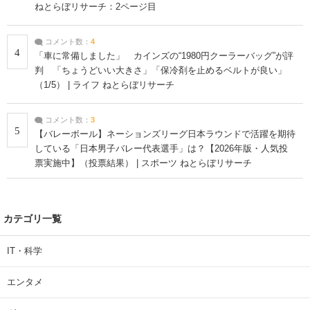
ねとらぼリサーチ：2ページ目
コメント数：
4
4
「車に常備しました」 カインズの“1980円クーラーバッグ”が評
判 「ちょうどいい大きさ」「保冷剤を止めるベルトが良い」
（1/5） | ライフ ねとらぼリサーチ
コメント数：
3
5
【バレーボール】ネーションズリーグ日本ラウンドで活躍を期待
している「日本男子バレー代表選手」は？【2026年版・人気投
票実施中】（投票結果） | スポーツ ねとらぼリサーチ
カテゴリ一覧
IT・科学
エンタメ