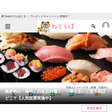
🎁 Switch 2もあたる！ プレゼントキャンペーン実施中！
ねとらぼメニュー
TOP
ニュース
エンタメ
クイズ
グルメ
地域
住まい
教育・育児
動物
リサーチ
島根県
2026/05/15 19:50（公開）
写真はイメージです（画像：写真AC）
会員記事
島根県の「寿司」の名店10選！ 一番うまいと思う店は
X
Share
LINE
hatena
0
どこ？【人気投票実施中】
メディア
目次を表示
注目記事を集めた総合ページ