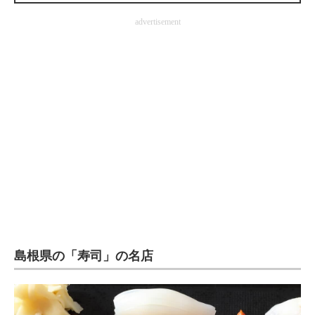
企業向けIT製品の総合サイト
advertisement
IT製品の技術・比較・事例
製造業のIT導入・活用を支援
モノづくり技術者専門サイト
エレクトロニクス専門サイト
電子設計の基本と応用
エネルギーの専門メディア
建設×テクノロジーの最前線
島根県の「寿司」の名店
ちょっと気になるネットの話題