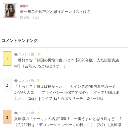
実施中
唯一無二の歌声だと思うボーカリストは？
回答数：8132
コメントランキング
コメント数：
21
1
一番好きな「韓国の男性俳優」は？【2026年版・人気投票実施
中】 | 芸能人 ねとらぼリサーチ
コメント数：
7
2
「もっと早く買えば良かった」 カインズの“車内遮光カーテ
ン”が大人気 「プライバシーも保てて安心」「ぐっすり眠れま
した」（2/2） | ライフ ねとらぼリサーチ：2ページ目
コメント数：
7
3
兵庫県の「ケーキ」の名店10選！ 一番うまいと思う店はどこ？
【7月12日は「デコレーションケーキの日」！】（2/4） | 兵庫県