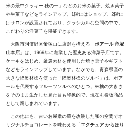
米の最中クッキー 穂の一」などのお米の菓子、焼き菓子
や生菓子などをラインアップ。1階にはショップ、2階に
はサロンが設置されており、クラシカルな空間の中で、
こだわりの洋菓子を堪能できます。
大阪市阿倍野区帝塚山に店舗を構える「
ポアール 帝塚
山本店
」は、1969年に創業した歴史ある洋菓子店です。
ケーキをはじめ、厳選素材を使用した焼き菓子やギフト
などをラインアップしています。なかでも、青森県産の
大きな陸奥林檎を使った「陸奥林檎のソルベ」は、ポア
ールを代表するフルーツソルベのひとつ。林檎の大きさ
をそのまま生かした見た目も印象的で、現在も看板商品
として親しまれています。
この他にも、古いお屋敷の蔵を改装した和の空間でオ
リジナルチョコレートを味わえる「
エクチュア からほり