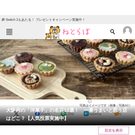
🎁 Switch 2もあたる！ プレゼントキャンペーン実施中！
ねとらぼメニュー
TOP
ニュース
エンタメ
クイズ
グルメ
地域
住まい
教育・育児
動物
リサーチ
大阪府
2026/05/13 20:00（公開）
写真はイメージです（画像：写真AC）
会員記事
大阪府の「洋菓子」の名店10選！ 一番うまいと思う店
X
Share
LINE
hatena
0
はどこ？【人気投票実施中】
メディア
目次を表示
注目記事を集めた総合ページ