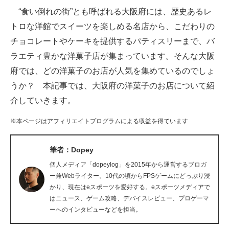
“食い倒れの街”とも呼ばれる大阪府には、歴史あるレ
ITの今と未来を見通す
トロな洋館でスイーツを楽しめる名店から、こだわりの
チョコレートやケーキを提供するパティスリーまで、バ
スマホと通信の最新トレンド
ラエティ豊かな洋菓子店が集まっています。そんな大阪
進化するPCとデバイスの未来
府では、どの洋菓子のお店が人気を集めているのでしょ
うか？ 本記事では、大阪府の洋菓子のお店について紹
好きが集まる 比べて選べる
介していきます。
ビジネスと働き方のヒント
※本ページはアフィリエイトプログラムによる収益を得ています
AI活用のいまが分かる
筆者：Dopey
企業ITのトレンドを詳説
個人メディア「dopeylog」を2015年から運営するブロガ
経営リーダーのコミュニティ
ー兼Webライター。10代の頃からFPSゲームにどっぷり浸
かり、現在はeスポーツを愛好する。eスポーツメディアで
マーケ×ITの今がよく分かる
はニュース、ゲーム攻略、デバイスレビュー、プロゲーマ
ーへのインタビューなどを担当。
ITエンジニア向け専門サイト