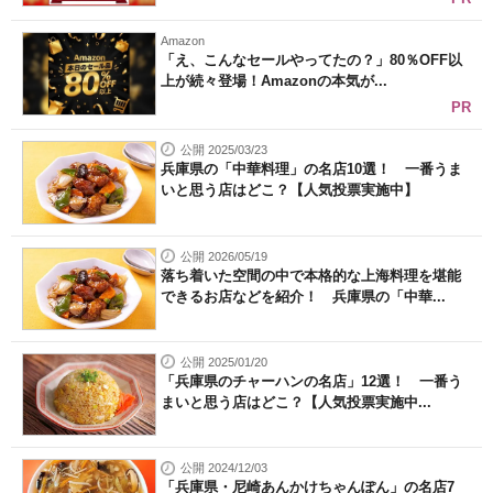
Amazon
「え、こんなセールやってたの？」80％OFF以
上が続々登場！Amazonの本気が...
PR
公開 2025/03/23
兵庫県の「中華料理」の名店10選！ 一番うま
いと思う店はどこ？【人気投票実施中】
公開 2026/05/19
落ち着いた空間の中で本格的な上海料理を堪能
できるお店などを紹介！ 兵庫県の「中華...
公開 2025/01/20
「兵庫県のチャーハンの名店」12選！ 一番う
まいと思う店はどこ？【人気投票実施中...
公開 2024/12/03
「兵庫県・尼崎あんかけちゃんぽん」の名店7