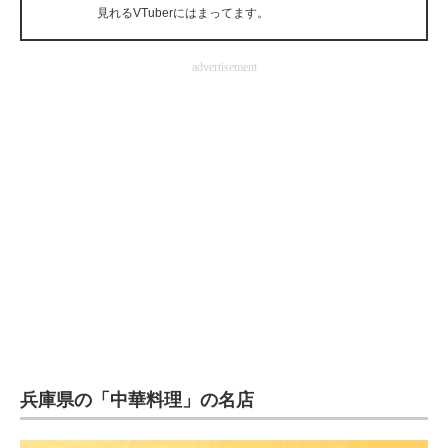
見れるVTuberにはまってます。
企業向けIT製品の総合サイト
IT製品の技術・比較・事例
advertisement
製造業のIT導入・活用を支援
モノづくり技術者専門サイト
エレクトロニクス専門サイト
電子設計の基本と応用
エネルギーの専門メディア
建設×テクノロジーの最前線
ちょっと気になるネットの話題
兵庫県の「中華料理」の名店