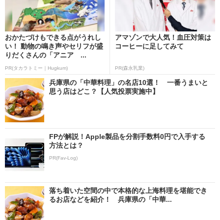
おかたづけもできる点がうれし
アマゾンで大人気！血圧対策は
い！ 動物の鳴き声やセリフが盛
コーヒーに足してみて
りだくさんの「アニア ...
PR(タカラトミー｜Hugkum)
PR(森永乳業)
兵庫県の「中華料理」の名店10選！ 一番うまいと
思う店はどこ？【人気投票実施中】
FPが解説！Apple製品を分割手数料0円で入手する
方法とは？
PR(Fav-Log)
落ち着いた空間の中で本格的な上海料理を堪能でき
るお店などを紹介！ 兵庫県の「中華...