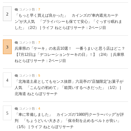
コメント数：
7
2
「もっと早く買えば良かった」 カインズの“車内遮光カーテ
ン”が大人気 「プライバシーも保てて安心」「ぐっすり眠れま
した」（2/2） | ライフ ねとらぼリサーチ：2ページ目
コメント数：
7
3
兵庫県の「ケーキ」の名店10選！ 一番うまいと思う店はどこ？
【7月12日は「デコレーションケーキの日」！】（2/4） | 兵庫県
ねとらぼリサーチ：2ページ目
コメント数：
5
4
「北海道土産としてもセンス抜群」六花亭の“店舗限定”お菓子が
人気 「こんなの初めて」「箱買いするべきだった」（1/2） |
北海道 ねとらぼリサーチ
コメント数：
4
5
「車に常備しました」 カインズの“1980円クーラーバッグ”が評
判 「ちょうどいい大きさ」「保冷剤を止めるベルトが良い」
（1/5） | ライフ ねとらぼリサーチ