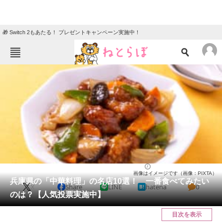
🎁 Switch 2もあたる！ プレゼントキャンペーン実施中！
ねとらぼメニュー
TOP
ニュース
エンタメ
クイズ
グルメ
地域
住まい
教育・育児
動物
リサーチ
兵庫県
2026/05/19 10:20（公開）
画像はイメージです（画像：PIXTA）
会員記事
兵庫県の「中華料理」の名店10選！ 一番食べてみたい
X
Share
LINE
hatena
0
のは？【人気投票実施中】
メディア
目次を表示
注目記事を集めた総合ページ