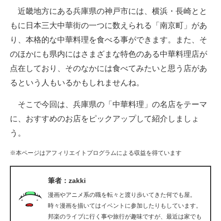
近畿地方にある兵庫県の神戸市には、横浜・長崎とと
ITの今と未来を見通す
もに日本三大中華街の一つに数えられる「南京町」があ
り、本格的な中華料理を食べる事ができます。また、そ
スマホと通信の最新トレンド
のほかにも県内にはさまざまな特色のある中華料理店が
進化するPCとデバイスの未来
点在しており、そのなかには食べてみたいと思う店があ
るという人もいるかもしれませんね。
好きが集まる 比べて選べる
そこで今回は、兵庫県の「中華料理」の名店をテーマ
ビジネスと働き方のヒント
に、おすすめのお店をピックアップして紹介しましょ
AI活用のいまが分かる
う。
企業ITのトレンドを詳説
※本ページはアフィリエイトプログラムによる収益を得ています
経営リーダーのコミュニティ
筆者：zakki
マーケ×ITの今がよく分かる
漫画やアニメ系の職を転々と渡り歩いてきた何でも屋。
時々漫画を描いてはイベントに参加したりもしています。
ITエンジニア向け専門サイト
邦楽のライブに行く事や旅行が趣味ですが、最近は家でも