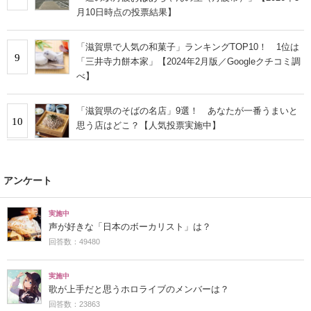
月10日時点の投票結果】
「滋賀県で人気の和菓子」ランキングTOP10！ 1位は
9
「三井寺力餅本家」【2024年2月版／Googleクチコミ調
べ】
「滋賀県のそばの名店」9選！ あなたが一番うまいと
10
思う店はどこ？【人気投票実施中】
アンケート
実施中
声が好きな「日本のボーカリスト」は？
回答数：49480
実施中
歌が上手だと思うホロライブのメンバーは？
回答数：23863