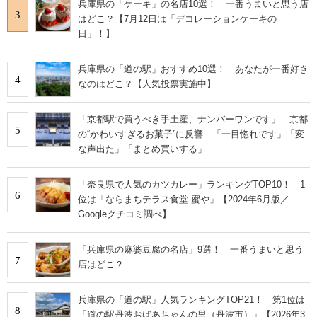
兵庫県の「ケーキ」の名店10選！ 一番うまいと思う店
3
はどこ？【7月12日は「デコレーションケーキの
日」！】
兵庫県の「道の駅」おすすめ10選！ あなたが一番好き
4
なのはどこ？【人気投票実施中】
「京都駅で買うべき手土産、ナンバーワンです」 京都
5
の“かわいすぎるお菓子”に反響 「一目惚れです」「変
な声出た」「まとめ買いする」
「奈良県で人気のカツカレー」ランキングTOP10！ 1
6
位は「ならまちテラス食堂 蜜や」【2024年6月版／
Googleクチコミ調べ】
「兵庫県の麻婆豆腐の名店」9選！ 一番うまいと思う
7
店はどこ？
兵庫県の「道の駅」人気ランキングTOP21！ 第1位は
8
「道の駅丹波おばあちゃんの里（丹波市）」【2026年3