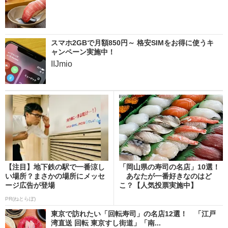
スマホ2GBで月額850円～ 格安SIMをお得に使うキ
ャンペーン実施中！
IIJmio
【注目】地下鉄の駅で一番涼し
「岡山県の寿司の名店」10選！
い場所？まさかの場所にメッセ
あなたが一番好きなのはど
ージ広告が登場
こ？【人気投票実施中】
PR(ねとらぼ)
東京で訪れたい「回転寿司」の名店12選！ 「江戸
湾直送 回転 東京すし街道」「南...