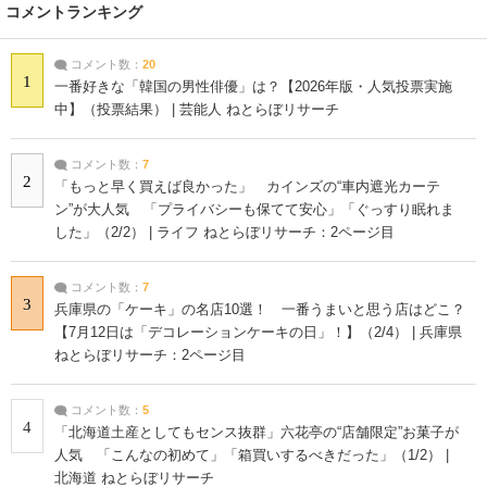
コメントランキング
コメント数：
20
1
一番好きな「韓国の男性俳優」は？【2026年版・人気投票実施
中】（投票結果） | 芸能人 ねとらぼリサーチ
コメント数：
7
2
「もっと早く買えば良かった」 カインズの“車内遮光カーテ
ン”が大人気 「プライバシーも保てて安心」「ぐっすり眠れま
した」（2/2） | ライフ ねとらぼリサーチ：2ページ目
コメント数：
7
3
兵庫県の「ケーキ」の名店10選！ 一番うまいと思う店はどこ？
【7月12日は「デコレーションケーキの日」！】（2/4） | 兵庫県
ねとらぼリサーチ：2ページ目
コメント数：
5
4
「北海道土産としてもセンス抜群」六花亭の“店舗限定”お菓子が
人気 「こんなの初めて」「箱買いするべきだった」（1/2） |
北海道 ねとらぼリサーチ