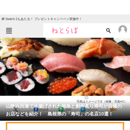
🎁 Switch 2もあたる！ プレゼントキャンペーン実施中！
ねとらぼメニュー
TOP
ニュース
エンタメ
クイズ
グルメ
地域
住まい
教育・育児
動物
リサーチ
島根県
2026/05/15 19:50（公開）
写真はイメージです（画像：写真AC）
会員記事
山陰浜田港で水揚げされた地魚と創作炙り寿司が自慢の
X
Share
LINE
hatena
0
お店などを紹介！ 島根県の「寿司」の名店10選！
メディア
注目記事を集めた総合ページ