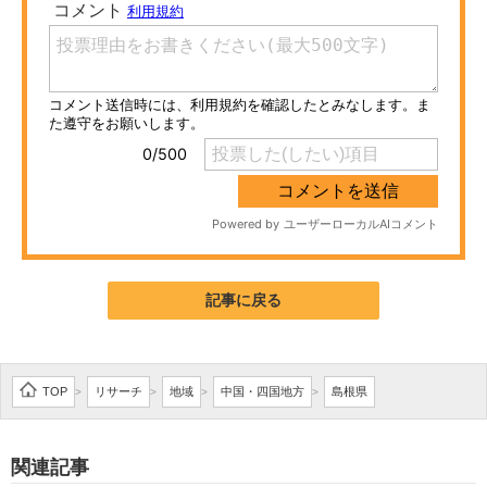
ITの今と未来を見通す
スマホと通信の最新トレンド
進化するPCとデバイスの未来
好きが集まる 比べて選べる
ビジネスと働き方のヒント
AI活用のいまが分かる
記事に戻る
企業ITのトレンドを詳説
経営リーダーのコミュニティ
TOP
リサーチ
地域
中国・四国地方
島根県
>
>
>
>
マーケ×ITの今がよく分かる
関連記事
ITエンジニア向け専門サイト