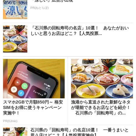
PR(ねとらぼ)
「石川県の回転寿司の名店」10選！ あなたがおい
しいと思うお店はどこ？【人気投票...
スマホ2GBで月額850円～ 格安
漁港から直送された新鮮なネタ
SIMをお得に使うキャンペーン
が堪能できるお店などを紹介！
実施中！
石川県の「回転寿司」の...
PR(IIJmio)
石川県の「回転寿司」の名店10選！ 一番うまいと
思う店はどこ？【人気投票実施中】...