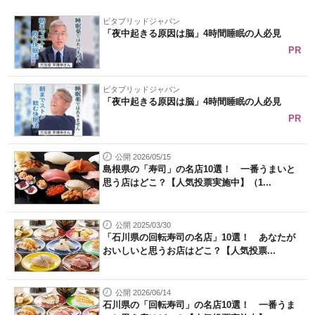
企業向けIT製品の総合サイト
ビタブリッドジャパン
「夜中起きる原因は脳」4時間睡眠の人必見
IT製品の技術・比較・事例
PR
製造業のIT導入・活用を支援
ビタブリッドジャパン
「夜中起きる原因は脳」4時間睡眠の人必見
モノづくり技術者専門サイト
PR
エレクトロニクス専門サイト
公開 2026/05/15
電子設計の基本と応用
島根県の「寿司」の名店10選！ 一番うまいと
思う店はどこ？【人気投票実施中】（1...
エネルギーの専門メディア
公開 2025/03/30
建設×テクノロジーの最前線
「石川県の回転寿司の名店」10選！ あなたが
おいしいと思うお店はどこ？【人気投票...
ちょっと気になるネットの話題
公開 2026/06/14
石川県の「回転寿司」の名店10選！ 一番うま