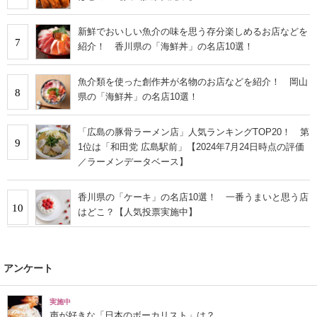
新鮮でおいしい魚介の味を思う存分楽しめるお店などを
7
紹介！ 香川県の「海鮮丼」の名店10選！
魚介類を使った創作丼が名物のお店などを紹介！ 岡山
8
県の「海鮮丼」の名店10選！
「広島の豚骨ラーメン店」人気ランキングTOP20！ 第
9
1位は「和田党 広島駅前」【2024年7月24日時点の評価
／ラーメンデータベース】
香川県の「ケーキ」の名店10選！ 一番うまいと思う店
10
はどこ？【人気投票実施中】
アンケート
実施中
声が好きな「日本のボーカリスト」は？