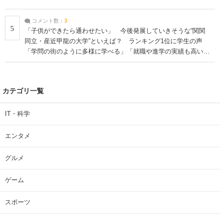
コメント数：
3
5
「子供ができたら通わせたい」 今後発展していきそうな“関関
同立・産近甲龍の大学”といえば？ ランキング1位に学生の声
「学問の街のように多様に学べる」「就職や進学の実績も高い」
| 大学 ねとらぼリサーチ
カテゴリ一覧
IT・科学
エンタメ
グルメ
ゲーム
スポーツ