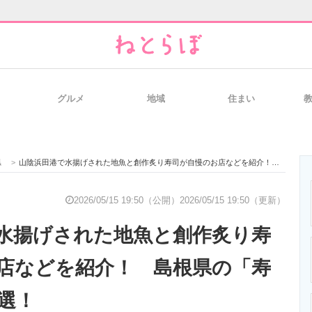
グルメ
地域
住まい
と未来を見通す
スマホと通信の最新トレンド
進化するPCとデ
県
>
山陰浜田港で水揚げされた地魚と創作炙り寿司が自慢のお店などを紹介！ 島根県の「寿司」の名店10選！
のいまが分かる
企業ITのトレンドを詳説
経営リーダーの
2026/05/15 19:50（公開）
2026/05/15 19:50（更新）
水揚げされた地魚と創作炙り寿
T製品の総合サイト
IT製品の技術・比較・事例
製造業のIT導入
店などを紹介！ 島根県の「寿
0選！