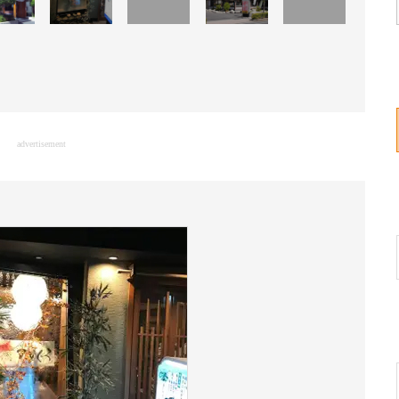
advertisement