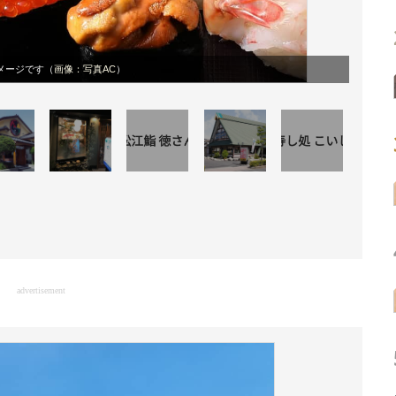
メージです（
画像：写真AC
）
advertisement