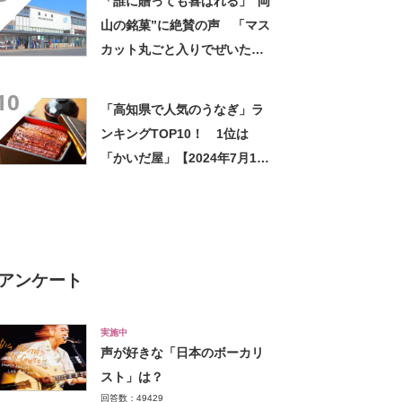
「誰に贈っても喜ばれる」“岡
山の銘菓”に絶賛の声 「マス
カット丸ごと入りでぜいた
く」「本当に美味しい最高の
10
お菓子」
「高知県で人気のうなぎ」ラ
ンキングTOP10！ 1位は
「かいだ屋」【2024年7月10
日時点】
アンケート
実施中
声が好きな「日本のボーカリ
スト」は？
回答数：49429