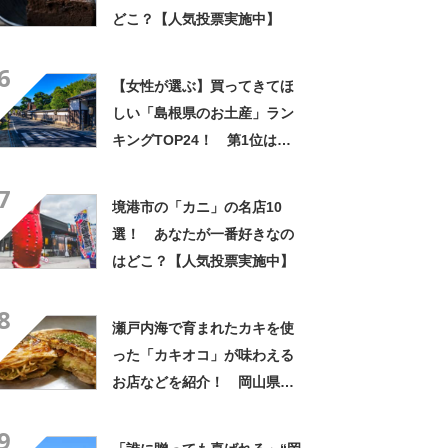
どこ？【人気投票実施中】
6
【女性が選ぶ】買ってきてほ
しい「島根県のお土産」ラン
キングTOP24！ 第1位は
「ますだポテト（鶏卵堂）」
7
【2026年最新調査結果】
境港市の「カニ」の名店10
選！ あなたが一番好きなの
はどこ？【人気投票実施中】
8
瀬戸内海で育まれたカキを使
った「カキオコ」が味わえる
お店などを紹介！ 岡山県の
「お好み焼き」の名店10選！
9