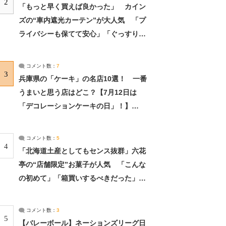
2
「もっと早く買えば良かった」 カイン
ズの“車内遮光カーテン”が大人気 「プ
ライバシーも保てて安心」「ぐっすり眠
れました」（2/2） | ライフ ねとらぼリ
サーチ：2ページ目
コメント数：
7
3
兵庫県の「ケーキ」の名店10選！ 一番
うまいと思う店はどこ？【7月12日は
「デコレーションケーキの日」！】
（2/4） | 兵庫県 ねとらぼリサーチ：2ペ
ージ目
コメント数：
5
4
「北海道土産としてもセンス抜群」六花
亭の“店舗限定”お菓子が人気 「こんな
の初めて」「箱買いするべきだった」
（1/2） | 北海道 ねとらぼリサーチ
コメント数：
3
5
【バレーボール】ネーションズリーグ日