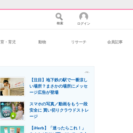
検索
ログイン
教育・育児
動物
リサーチ
会員記事
バイスの未来
好きが集まる 比べて選べる
- PR -
【注目】地下鉄の駅で一番涼し
コミュニティ
マーケ×ITの今がよく分かる
い場所？まさかの場所にメッセ
ージ広告が登場
スマホの写真／動画をもう一段
・活用を支援
安全に 買い切りクラウドストレ
ージ
【iHerb】「迷ったらこれ！」