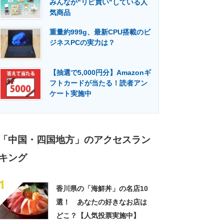
みんなが"リピ買い"している人
門メディア
建設×テクノロジーの最前線
気商品
重量約999g、最新CPU搭載のビ
ジネスPCの実力は？
【抽選で5,000円分】Amazonギ
フトカードが当たる！読者アン
ケート実施中
「中国・四国地方」のアクセスラン
キング
1
香川県の「海鮮丼」の名店10
選！ あなたの好きなお店は
どこ？【人気投票実施中】