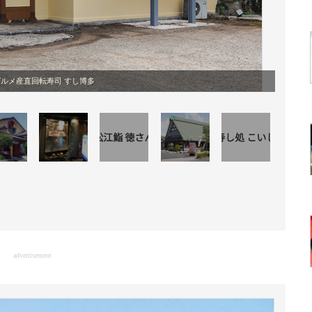
ルメ産直回転寿司 すし博多
advertisement