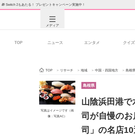
🎁 Switch 2もあたる！ プレゼントキャンペーン実施中！
メディア
TOP
ニュース
エンタメ
クイズ
注目記事を集めた総合ページ
ITの今
TOP
>
リサーチ
>
地域
>
中国・四国地方
>
島根
ビジネスと働き方のヒント
AI活用
島根県
山陰浜田港で
写真はイメージです（画
ITエンジニア向け専門サイト
企業向けI
司が自慢のお
像：写真AC）
司」の名店1