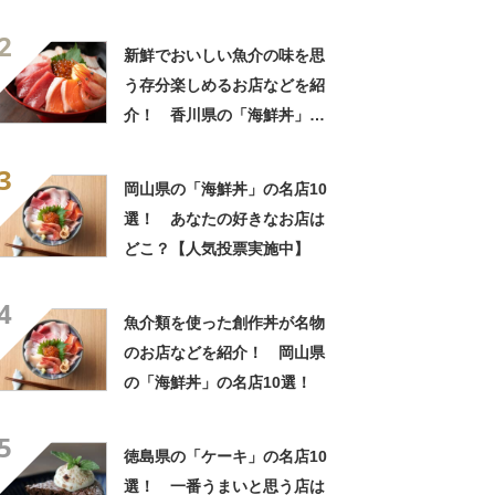
2
新鮮でおいしい魚介の味を思
う存分楽しめるお店などを紹
介！ 香川県の「海鮮丼」の
名店10選！
3
岡山県の「海鮮丼」の名店10
選！ あなたの好きなお店は
どこ？【人気投票実施中】
4
魚介類を使った創作丼が名物
のお店などを紹介！ 岡山県
の「海鮮丼」の名店10選！
5
徳島県の「ケーキ」の名店10
選！ 一番うまいと思う店は