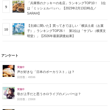
「兵庫県のクッキーの名店」ランキングTOP10！ 1位
9
は「ミッシェルバッハ」【2023年2月13日時点／
SARAH】
【主婦に聞いた】買ってきてほしい「横浜土産（お菓
10
子）」ランキングTOP26！ 第1位は「サブレ（横濱文
明堂）」【2026年最新調査結果】
アンケート
実施中
声が好きな「日本のボーカリスト」は？
回答数：49596
実施中
歌が上手だと思うホロライブのメンバーは？
回答数：23908