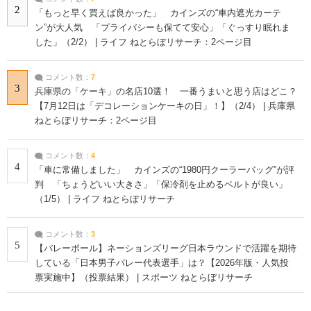
2
「もっと早く買えば良かった」 カインズの“車内遮光カーテ
ン”が大人気 「プライバシーも保てて安心」「ぐっすり眠れま
した」（2/2） | ライフ ねとらぼリサーチ：2ページ目
コメント数：
7
3
兵庫県の「ケーキ」の名店10選！ 一番うまいと思う店はどこ？
【7月12日は「デコレーションケーキの日」！】（2/4） | 兵庫県
ねとらぼリサーチ：2ページ目
コメント数：
4
4
「車に常備しました」 カインズの“1980円クーラーバッグ”が評
判 「ちょうどいい大きさ」「保冷剤を止めるベルトが良い」
（1/5） | ライフ ねとらぼリサーチ
コメント数：
3
5
【バレーボール】ネーションズリーグ日本ラウンドで活躍を期待
している「日本男子バレー代表選手」は？【2026年版・人気投
票実施中】（投票結果） | スポーツ ねとらぼリサーチ