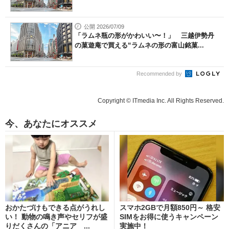
公開 2026/07/09
「ラムネ瓶の形がかわいい〜！」 三越伊勢丹
の菓遊庵で買える“ラムネの形の富山銘菓...
Recommended by
Copyright © ITmedia Inc. All Rights Reserved.
今、あなたにオススメ
おかたづけもできる点がうれし
スマホ2GBで月額850円～ 格安
い！ 動物の鳴き声やセリフが盛
SIMをお得に使うキャンペーン
りだくさんの「アニア ...
実施中！