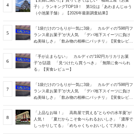
【主婦に聞いた】買ってきてほしい「福島土産（お菓
4
子）」ランキングTOP19！ 第1位は「あわまんじゅう
（小池菓子舗）」【2026年最新調査結果】
「1袋だけのつもりが一気に3袋」 カルディの“598円フ
5
ランス産お菓子”が大人気 「デパ地下スイーツに負け
ぬ美味しさ」「飲み物の相棒にバッチリ」【実食レビュ
ー】
「手が止まらない」 カルディの“192円カリカリお菓
6
子”が話題 「見つけたら買うべき」「無限に食べられ
る」【実食レビュー】
「1袋だけのつもりが一気に3袋」 カルディの“598円フ
7
ランス産お菓子”が大人気 「デパ地下スイーツに負け
ぬ美味しさ」「飲み物の相棒にバッチリ」【実食レビュ
ー】
「上品なお味！」 高島屋で買える“とらやの水羊羹”が
8
人気！ 「夏だからこそ食べられるおいしさ」「濃厚で
しっかりしてる」「めちゃくちゃおいしくて大好き」