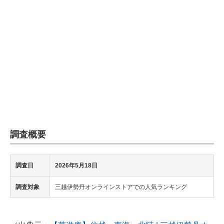
企業向けIT製品の総合サイト
IT製品の技術・比較・事例
製造業のIT導入・活用を支援
モノづくり技術者専門サイト
エレクトロニクス専門サイト
電子設計の基本と応用
調査概要
エネルギーの専門メディア
建設×テクノロジーの最前線
調査日
2026年5月18日
ちょっと気になるネットの話題
調査対象
三越伊勢丹オンラインストアでの人気ランキング