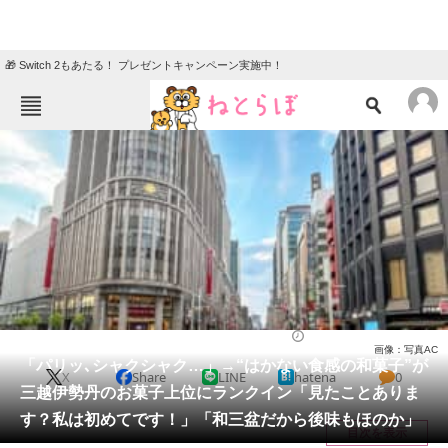
🎁 Switch 2もあたる！ プレゼントキャンペーン実施中！
ねとらぼメニュー
TOP
ニュース
エンタメ
クイズ
グルメ
地域
住まい
教育・育児
動物
リサーチ
お菓子
2026/05/19 16:20（公開）
画像：写真AC
会員記事
「パリッ､シャクシャク…」→“はかない食感の和菓子”が
X
Share
LINE
hatena
0
三越伊勢丹のお菓子上位にランクイン「見たことありま
メディア
す？私は初めてです！」「和三盆だから後味もほのか」
目次を表示
注目記事を集めた総合ページ