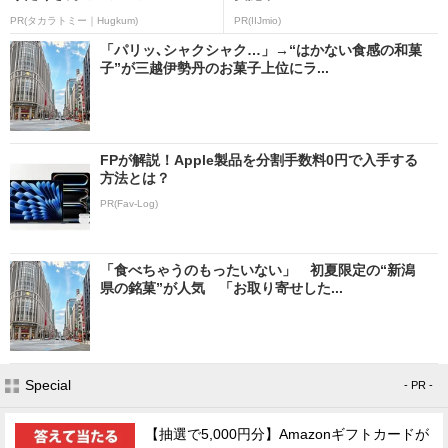
PR(タカラトミー｜Hugkum)
PR(IIJmio)
「パリッ､シャクシャク…」→“はかない食感の和菓
子”が三越伊勢丹のお菓子上位にラ...
FPが解説！Apple製品を分割手数料0円で入手する
方法とは？
PR(Fav-Log)
「食べちゃうのもったいない」 初夏限定の“新潟
県の銘菓”が人気 「お取り寄せした...
Special
- PR -
【抽選で5,000円分】Amazonギフトカードが