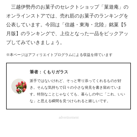
三越伊勢丹のお菓子のセレクトショップ「菓遊庵」の
ITの今と未来を見通す
オンラインストアでは、売れ筋のお菓子のランキングを
公表しています。今回は「信越・東海・北陸」銘菓【5
スマホと通信の最新トレンド
月版】のランキングで、上位となった一品をピックアッ
進化するPCとデバイスの未来
プしてみていきましょう。
好きが集まる 比べて選べる
※本ページはアフィリエイトプログラムによる収益を得ています
ビジネスと働き方のヒント
筆者：くもりガラス
AI活用のいまが分かる
派手ではないけれど、そっと寄り添ってくれるものが好
き。そんな気持ちで日々の小さな発見を書き留めていま
企業ITのトレンドを詳説
す。特別なことじゃなくても、暮らしの中に「これ、いい
な」と思える瞬間を見つけられると嬉しいです。
経営リーダーのコミュニティ
advertisement
マーケ×ITの今がよく分かる
ITエンジニア向け専門サイト