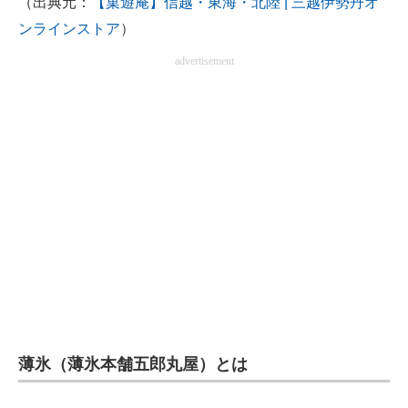
（出典元：
【菓遊庵】信越・東海・北陸 | 三越伊勢丹オ
ンラインストア
）
advertisement
薄氷（薄氷本舗五郎丸屋）とは