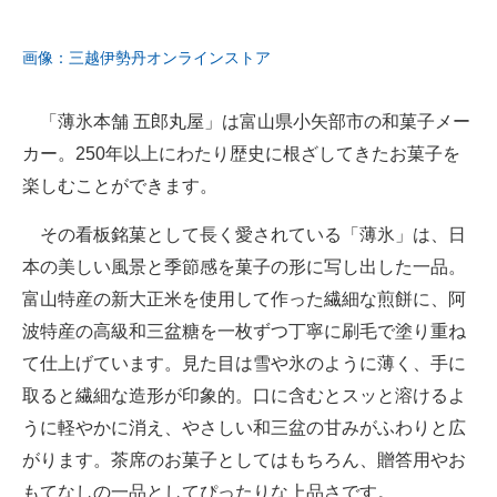
画像：三越伊勢丹オンラインストア
「薄氷本舗 五郎丸屋」は富山県小矢部市の和菓子メー
カー。250年以上にわたり歴史に根ざしてきたお菓子を
楽しむことができます。
その看板銘菓として長く愛されている「薄氷」は、日
本の美しい風景と季節感を菓子の形に写し出した一品。
富山特産の新大正米を使用して作った繊細な煎餅に、阿
波特産の高級和三盆糖を一枚ずつ丁寧に刷毛で塗り重ね
て仕上げています。見た目は雪や氷のように薄く、手に
取ると繊細な造形が印象的。口に含むとスッと溶けるよ
うに軽やかに消え、やさしい和三盆の甘みがふわりと広
がります。茶席のお菓子としてはもちろん、贈答用やお
もてなしの一品としてぴったりな上品さです。