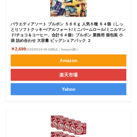
バラエティアソート ブルボン ５６６ｇ 人気６種 ６４個（しっ
とりソフトクッキー/アルフォート/ミニバームロール/ミニルマン
ド/チョコ＆コーヒー、合計６４個）ブルボン 業務用 個包装 小
袋 詰め合わせ 大容量 ビッグシェアパック ２
￥2,699
2026/05/19 09:43時点｜Amazon調べ
Amazon
楽天市場
Yahoo