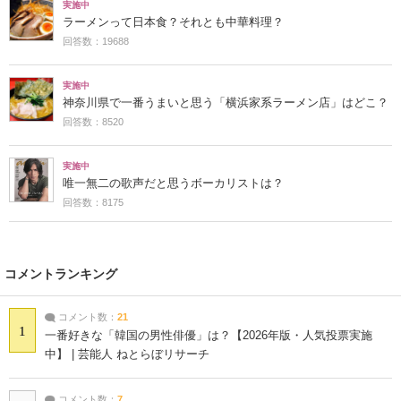
実施中
ラーメンって日本食？それとも中華料理？
回答数：19688
実施中
神奈川県で一番うまいと思う「横浜家系ラーメン店」はどこ？
回答数：8520
実施中
唯一無二の歌声だと思うボーカリストは？
回答数：8175
コメントランキング
コメント数：
21
1
一番好きな「韓国の男性俳優」は？【2026年版・人気投票実施
中】 | 芸能人 ねとらぼリサーチ
コメント数：
7