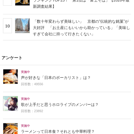
ランキングTOP25！ 第1位は「富士そば」【2026年最
新調査結果】
「数十年変わらず美味しい」 京都の“伝統的な銘菓”が
10
大好評 「お土産にもいいから助かっている」「美味し
すぎて会社に持って行きたくない」
アンケート
実施中
声が好きな「日本のボーカリスト」は？
回答数：49556
実施中
歌が上手だと思うホロライブのメンバーは？
回答数：23892
実施中
ラーメンって日本食？それとも中華料理？