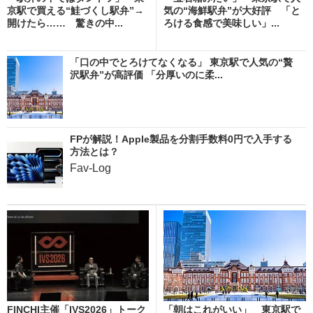
京駅で買える“鮭づくし駅弁”→
気の“海鮮駅弁”が大好評 「と
開けたら…… 驚きの中...
ろける食感で美味しい」...
「口の中でとろけてなくなる」 東京駅で人気の“贅
沢駅弁”が高評価 「分厚いのに柔...
FPが解説！Apple製品を分割手数料0円で入手する
方法とは？
Fav-Log
FINCHI主催「IVS2026」トーク
「朝はこれがいい」 東京駅で