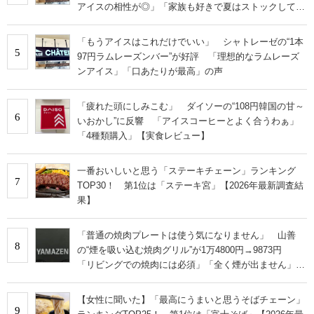
アイスの相性が◎」「家族も好きで夏はストックして
る」
「もうアイスはこれだけでいい」 シャトレーゼの“1本
5
97円ラムレーズンバー”が好評 「理想的なラムレーズ
ンアイス」「口あたりが最高」の声
「疲れた頭にしみこむ」 ダイソーの“108円韓国の甘～
6
いおかし”に反響 「アイスコーヒーとよく合うわぁ」
「4種類購入」【実食レビュー】
一番おいしいと思う「ステーキチェーン」ランキング
7
TOP30！ 第1位は「ステーキ宮」【2026年最新調査結
果】
「普通の焼肉プレートは使う気になりません」 山善
8
の“煙を吸い込む焼肉グリル”が1万4800円→9873円
「リビングでの焼肉には必須」「全く煙が出ません」と
絶賛
【女性に聞いた】「最高にうまいと思うそばチェーン」
9