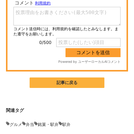
ITの今と未来を見通す
スマホと通信の最新トレンド
進化するPCとデバイスの未来
好きが集まる 比べて選べる
ビジネスと働き方のヒント
AI活用のいまが分かる
記事に戻る
企業ITのトレンドを詳説
経営リーダーのコミュニティ
関連タグ
マーケ×ITの今がよく分かる
グルメ
弁当
銘菓・駅弁
駅弁
ITエンジニア向け専門サイト