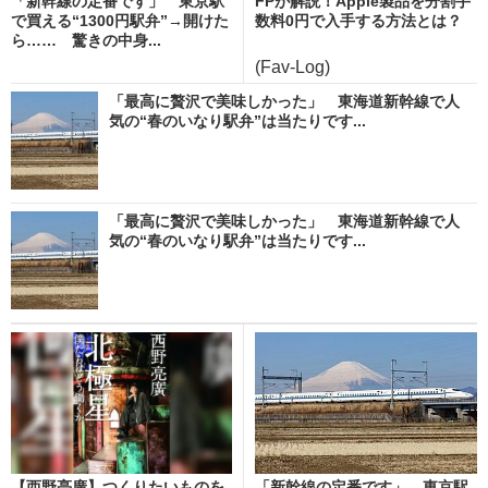
「新幹線の定番です」 東京駅
FPが解説！Apple製品を分割手
で買える“1300円駅弁”→開けた
数料0円で入手する方法とは？
ら…… 驚きの中身...
(Fav-Log)
「最高に贅沢で美味しかった」 東海道新幹線で人
気の“春のいなり駅弁”は当たりです...
「最高に贅沢で美味しかった」 東海道新幹線で人
気の“春のいなり駅弁”は当たりです...
【西野亮廣】つくりたいものを
「新幹線の定番です」 東京駅