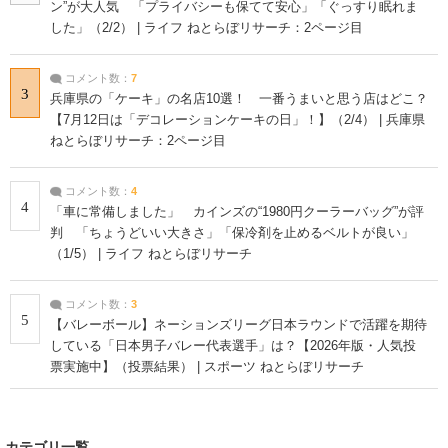
ン”が大人気 「プライバシーも保てて安心」「ぐっすり眠れま
した」（2/2） | ライフ ねとらぼリサーチ：2ページ目
コメント数：
7
3
兵庫県の「ケーキ」の名店10選！ 一番うまいと思う店はどこ？
【7月12日は「デコレーションケーキの日」！】（2/4） | 兵庫県
ねとらぼリサーチ：2ページ目
コメント数：
4
4
「車に常備しました」 カインズの“1980円クーラーバッグ”が評
判 「ちょうどいい大きさ」「保冷剤を止めるベルトが良い」
（1/5） | ライフ ねとらぼリサーチ
コメント数：
3
5
【バレーボール】ネーションズリーグ日本ラウンドで活躍を期待
している「日本男子バレー代表選手」は？【2026年版・人気投
票実施中】（投票結果） | スポーツ ねとらぼリサーチ
カテゴリ一覧