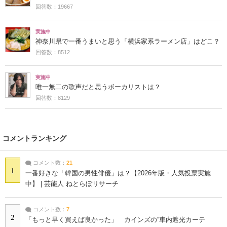
回答数：19667
実施中
神奈川県で一番うまいと思う「横浜家系ラーメン店」はどこ？
回答数：8512
実施中
唯一無二の歌声だと思うボーカリストは？
回答数：8129
コメントランキング
コメント数：
21
1
一番好きな「韓国の男性俳優」は？【2026年版・人気投票実施
中】 | 芸能人 ねとらぼリサーチ
コメント数：
7
2
「もっと早く買えば良かった」 カインズの“車内遮光カーテ