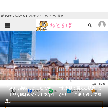
🎁 Switch 2もあたる！ プレゼントキャンペーン実施中！
ねとらぼメニュー
TOP
ニュース
エンタメ
クイズ
グルメ
地域
住まい
教育・育児
動物
リサーチ
グルメ
2026/05/18 16:10（公開）
画像：PIXTA
会員記事
「メチャ美味しかったです」 “東京駅で買える駅弁”に
X
Share
LINE
hatena
0
「上品な味わいかつ丁寧な仕上がり」「ご飯も多くて満
メディア
足」
注目記事を集めた総合ページ