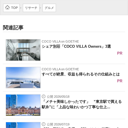
企業向けIT製品の総合サイト
TOP
リサーチ
グルメ
>
>
IT製品の技術・比較・事例
関連記事
製造業のIT導入・活用を支援
COCO VILLA on GOETHE
モノづくり技術者専門サイト
シェア別荘「COCO VILLA Owners」3選
PR
エレクトロニクス専門サイト
電子設計の基本と応用
COCO VILLA on GOETHE
すべてが絶景、収益も得られるその仕組みとは
エネルギーの専門メディア
PR
建設×テクノロジーの最前線
公開 2026/05/18
「メチャ美味しかったです」 “東京駅で買える
ちょっと気になるネットの話題
駅弁”に「上品な味わいかつ丁寧な仕上...
公開 2026/07/19