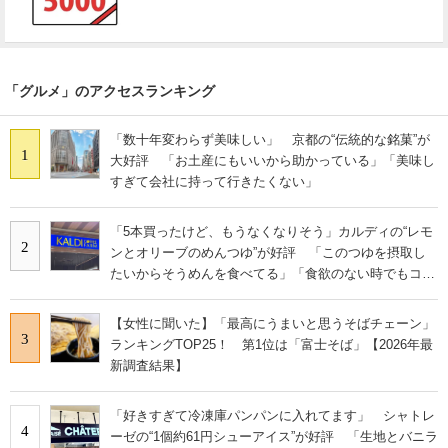
「グルメ」のアクセスランキング
「数十年変わらず美味しい」 京都の“伝統的な銘菓”が
1
大好評 「お土産にもいいから助かっている」「美味し
すぎて会社に持って行きたくない」
「5本買ったけど、もうなくなりそう」カルディの“レモ
2
ンとオリーブのめんつゆ”が好評 「このつゆを摂取し
たいからそうめんを食べてる」「食欲のない時でもコレ
で食べられる」
【女性に聞いた】「最高にうまいと思うそばチェーン」
3
ランキングTOP25！ 第1位は「富士そば」【2026年最
新調査結果】
「好きすぎて冷凍庫パンパンに入れてます」 シャトレ
4
ーゼの“1個約61円シューアイス”が好評 「生地とバニラ