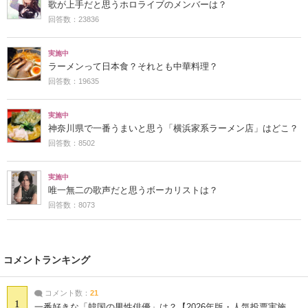
歌が上手だと思うホロライブのメンバーは？
回答数：23836
実施中
ラーメンって日本食？それとも中華料理？
回答数：19635
実施中
神奈川県で一番うまいと思う「横浜家系ラーメン店」はどこ？
回答数：8502
実施中
唯一無二の歌声だと思うボーカリストは？
回答数：8073
コメントランキング
コメント数：
21
1
一番好きな「韓国の男性俳優」は？【2026年版・人気投票実施