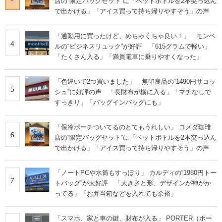
店の“限定バッグセット”に「ペットボトルを2本突っ込ん
で出かける」「アイス買って持ち帰りやすそう」の声
「通勤用に買ったけど、めちゃくちゃ良い！」 モンベ
4
ルの“ビジネスリュック”が好評 「615グラムで軽い」
「たくさん入る」「満員電車に乗りやすくなった」
「色違いで2つ買いました」 無印良品の“1490円サコッ
5
シュ”に好評の声 「長財布が横に入る」「マチなしで
すっきり」「バッグインバッグにも」
「保冷ポーチついてるのとてもうれしい」 コメダ珈琲
6
店の“限定バッグセット”に「ペットボトルを2本突っ込ん
で出かける」「アイス買って持ち帰りやすそう」の声
「ノートPCや水筒もすっぽり」 カルディの“1980円トー
7
トバッグ”が大好評 「大きさと形、デザインが神がか
ってる」「お弁当箱などを入れても余裕」
「スマホ、家と車の鍵、財布が入る」 PORTER（ポー