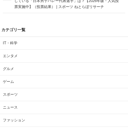
している「日本男子バレー代表選手」は？【2026年版・人気投
票実施中】（投票結果） | スポーツ ねとらぼリサーチ
カテゴリ一覧
IT・科学
エンタメ
グルメ
ゲーム
スポーツ
ニュース
ファッション