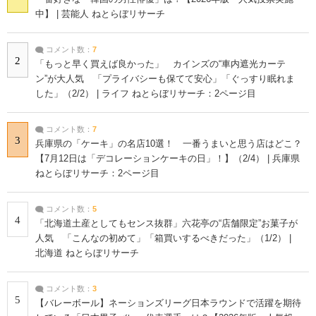
中】 | 芸能人 ねとらぼリサーチ
コメント数：
7
2
「もっと早く買えば良かった」 カインズの“車内遮光カーテ
ン”が大人気 「プライバシーも保てて安心」「ぐっすり眠れま
した」（2/2） | ライフ ねとらぼリサーチ：2ページ目
コメント数：
7
3
兵庫県の「ケーキ」の名店10選！ 一番うまいと思う店はどこ？
【7月12日は「デコレーションケーキの日」！】（2/4） | 兵庫県
ねとらぼリサーチ：2ページ目
コメント数：
5
4
「北海道土産としてもセンス抜群」六花亭の“店舗限定”お菓子が
人気 「こんなの初めて」「箱買いするべきだった」（1/2） |
北海道 ねとらぼリサーチ
コメント数：
3
5
【バレーボール】ネーションズリーグ日本ラウンドで活躍を期待