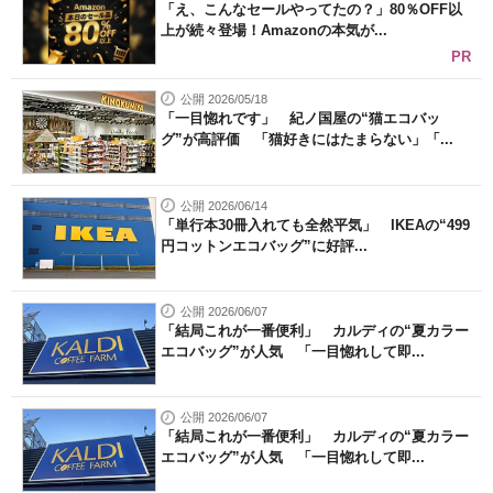
「え、こんなセールやってたの？」80％OFF以
上が続々登場！Amazonの本気が...
PR
公開 2026/05/18
「一目惚れです」 紀ノ国屋の“猫エコバッ
グ”が高評価 「猫好きにはたまらない」「...
公開 2026/06/14
「単行本30冊入れても全然平気」 IKEAの“499
円コットンエコバッグ”に好評...
公開 2026/06/07
「結局これが一番便利」 カルディの“夏カラー
エコバッグ”が人気 「一目惚れして即...
公開 2026/06/07
「結局これが一番便利」 カルディの“夏カラー
エコバッグ”が人気 「一目惚れして即...