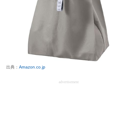
出典：
Amazon.co.jp
advertisement