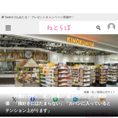
🎁 Switch 2もあたる！ プレゼントキャンペーン実施中！
ねとらぼメニュー
TOP
ニュース
エンタメ
クイズ
グルメ
地域
住まい
教育・育児
動物
リサーチ
バッグ
2026/05/18 21:30（公開）
画像：紀ノ国屋公式サイト
会員記事
「一目惚れです」 紀ノ国屋の“猫エコバッグ”が高評
X
Share
LINE
hatena
0
価 「猫好きにはたまらない」「カバンに入っていると
メディア
テンション上がります」
目次を表示
注目記事を集めた総合ページ