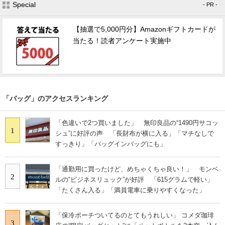
Special
- PR -
【抽選で5,000円分】Amazonギフトカードが
当たる！読者アンケート実施中
「バッグ」のアクセスランキング
「色違いで2つ買いました」 無印良品の“1490円サコッ
1
シュ”に好評の声 「長財布が横に入る」「マチなしで
すっきり」「バッグインバッグにも」
「通勤用に買ったけど、めちゃくちゃ良い！」 モンベ
2
ルの“ビジネスリュック”が好評 「615グラムで軽い」
「たくさん入る」「満員電車に乗りやすくなった」
「保冷ポーチついてるのとてもうれしい」 コメダ珈琲
3