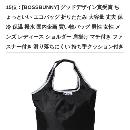
15位：[BOSSBUNNY] グッドデザイン賞受賞 ち
ITの今と未来を見通す
ょっといい エコバッグ 折りたたみ 大容量 丈夫 保
スマホと通信の最新トレンド
冷 保温 撥水 国内企画 買い物バッグ 男性 女性 メ
ンズ レディース ショルダー 肩掛け マチ付き ファ
進化するPCとデバイスの未来
スナー付き 滑り落ちにくい 持ち手クッション付き
好きが集まる 比べて選べる
ビジネスと働き方のヒント
AI活用のいまが分かる
企業ITのトレンドを詳説
経営リーダーのコミュニティ
マーケ×ITの今がよく分かる
ITエンジニア向け専門サイト