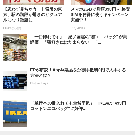
【思わず見ちゃう！】猛暑の東
スマホ2GBで月額850円～ 格安
京、駅の階段が驚きのビジュア
SIMをお得に使うキャンペーン
ルになり話題に
実施中！
PR(ねとらぼ)
PR(IIJmio)
「一目惚れです」 紀ノ国屋の“猫エコバッグ”が高
評価 「猫好きにはたまらない」「...
FPが解説！Apple製品を分割手数料0円で入手する
方法とは？
PR(Fav-Log)
「単行本30冊入れても全然平気」 IKEAの“499円
コットンエコバッグ”に好評...