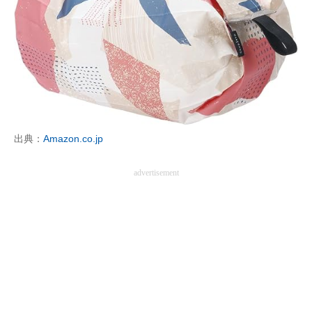
出典：
Amazon.co.jp
advertisement