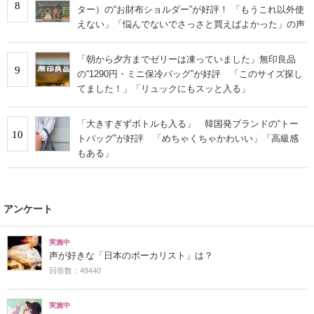
8
ター）の“お財布ショルダー”が好評！ 「もうこれ以外使
えない」「悩んでないでさっさと買えばよかった」の声
「朝から夕方までゼリーは凍っていました」無印良品
9
の“1290円・ミニ保冷バッグ”が好評 「このサイズ探し
てました！」「リュックにもスッと入る」
「大きすぎずボトルも入る」 韓国発ブランドの“トー
10
トバッグ”が好評 「めちゃくちゃかわいい」「高級感
もある」
アンケート
実施中
声が好きな「日本のボーカリスト」は？
回答数：49440
実施中