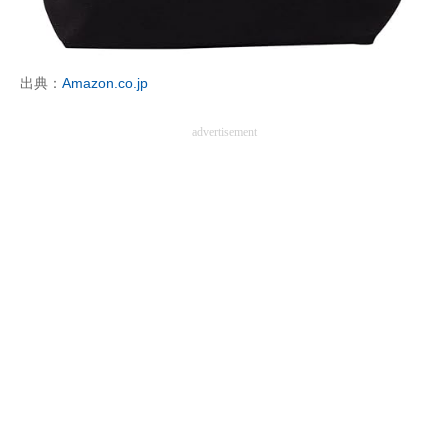
出典：
Amazon.co.jp
advertisement