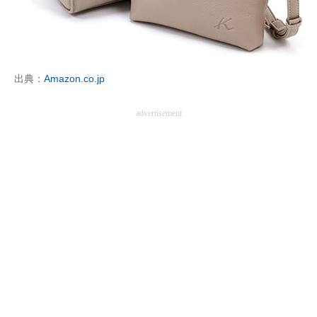
企業向けIT製品の総合サイト
IT製品の技術・比較・事例
製造業のIT導入・活用を支援
出典：
Amazon.co.jp
モノづくり技術者専門サイト
advertisement
エレクトロニクス専門サイト
電子設計の基本と応用
エネルギーの専門メディア
建設×テクノロジーの最前線
ちょっと気になるネットの話題