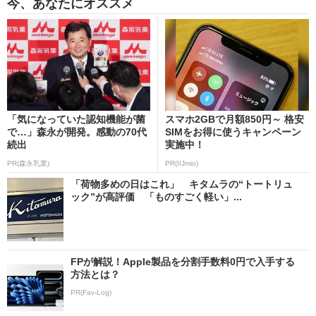
今、あなたにオススメ
「気になっていた認知機能が菌
スマホ2GBで月額850円～ 格安
で…」森永が開発。感動の70代
SIMをお得に使うキャンペーン
続出
実施中！
PR(森永乳業)
PR(IIJmio)
「荷物多めの日はこれ」 キタムラの“トートリュ
ック”が高評価 「ものすごく軽い」...
FPが解説！Apple製品を分割手数料0円で入手する
方法とは？
PR(Fav-Log)