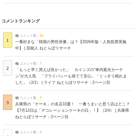
コメントランキング
コメント数：
21
1
一番好きな「韓国の男性俳優」は？【2026年版・人気投票実施
中】 | 芸能人 ねとらぼリサーチ
コメント数：
7
2
「もっと早く買えば良かった」 カインズの“車内遮光カーテ
ン”が大人気 「プライバシーも保てて安心」「ぐっすり眠れま
した」（2/2） | ライフ ねとらぼリサーチ：2ページ目
コメント数：
7
3
兵庫県の「ケーキ」の名店10選！ 一番うまいと思う店はどこ？
【7月12日は「デコレーションケーキの日」！】（2/4） | 兵庫県
ねとらぼリサーチ：2ページ目
コメント数：
5