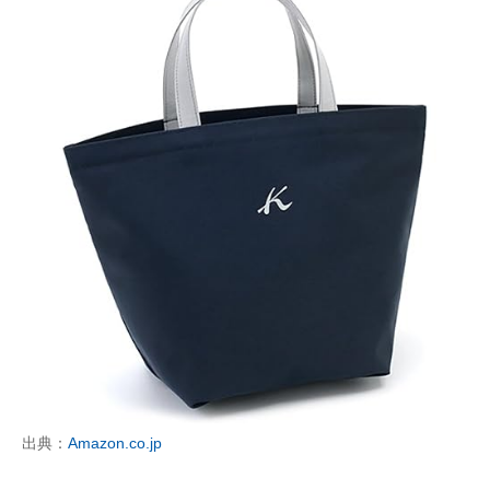
出典：
Amazon.co.jp