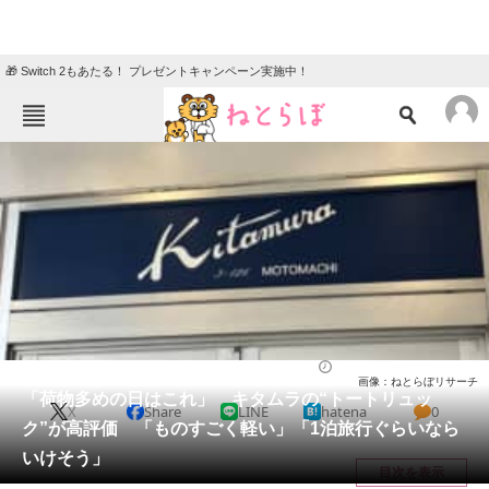
🎁 Switch 2もあたる！ プレゼントキャンペーン実施中！
ねとらぼメニュー
TOP
ニュース
エンタメ
クイズ
グルメ
地域
住まい
教育・育児
動物
リサーチ
バッグ
2026/05/24 18:50（公開）
画像：ねとらぼリサーチ
会員記事
「荷物多めの日はこれ」 キタムラの“トートリュッ
X
Share
LINE
hatena
0
ク”が高評価 「ものすごく軽い」「1泊旅行ぐらいなら
メディア
いけそう」
目次を表示
注目記事を集めた総合ページ