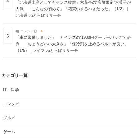
4
「北海道土産としてもセンス抜群」六花亭の“店舗限定”お菓子が
人気 「こんなの初めて」「箱買いするべきだった」（1/2） |
北海道 ねとらぼリサーチ
コメント数：
4
5
「車に常備しました」 カインズの“1980円クーラーバッグ”が評
判 「ちょうどいい大きさ」「保冷剤を止めるベルトが良い」
（1/5） | ライフ ねとらぼリサーチ
カテゴリ一覧
IT・科学
エンタメ
グルメ
ゲーム