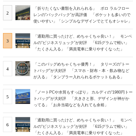
「折りたくない書類を入れられる」 ポロ ラルフロー
2
レンの“バックパック”が高評価 「ポケットも多いので
使いやすい」「シンプルなデザインでとてもオシャレ」
「通勤用に買ったけど、めちゃくちゃ良い！」 モンベ
3
ルの“ビジネスリュック”が好評 「615グラムで軽い」
「たくさん入る」「満員電車に乗りやすくなった」
「このバッグめちゃくちゃ優秀！」 タリーズの“トー
4
トバッグ”が大好評 「スマホ・財布・本・飲み物など
が入る」「タンブラー入れられるポケットもある」
「ノートPCや水筒もすっぽり」 カルディの“1980円トー
5
トバッグ”が大好評 「大きさと形、デザインが神がか
ってる」「お弁当箱などを入れても余裕」
「通勤用に買ったけど、めちゃくちゃ良い！」 モンベ
6
ルの“ビジネスリュック”が好評 「615グラムで軽い」
「たくさん入る」「満員電車に乗りやすくなった」