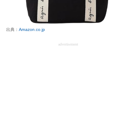
出典：
Amazon.co.jp
advertisement