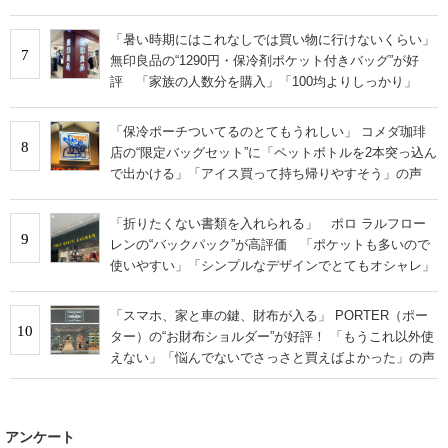
「暑い時期にはこれなしでは買い物に行けないくらい」
7
無印良品の“1290円・保冷剤ポケット付きバッグ”が好
評 「家族の人数分を購入」「100均よりしっかり」
「保冷ポーチついてるのとてもうれしい」 コメダ珈琲
8
店の“限定バッグセット”に「ペットボトルを2本突っ込ん
で出かける」「アイス買って持ち帰りやすそう」の声
「折りたくない書類を入れられる」 ポロ ラルフロー
9
レンの“バックパック”が高評価 「ポケットも多いので
使いやすい」「シンプルなデザインでとてもオシャレ」
「スマホ、家と車の鍵、財布が入る」 PORTER（ポー
10
ター）の“お財布ショルダー”が好評！ 「もうこれ以外使
えない」「悩んでないでさっさと買えばよかった」の声
アンケート