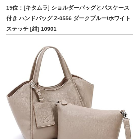
15位：[キタムラ] ショルダーバッグとパスケース
ITの今と未来を見通す
付き ハンドバッグ Z-0556 ダークブルー/ホワイト
スマホと通信の最新トレンド
ステッチ [紺] 10901
進化するPCとデバイスの未来
好きが集まる 比べて選べる
ビジネスと働き方のヒント
AI活用のいまが分かる
企業ITのトレンドを詳説
経営リーダーのコミュニティ
マーケ×ITの今がよく分かる
ITエンジニア向け専門サイト