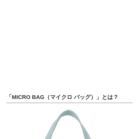
企業向けIT製品の総合サイト
IT製品の技術・比較・事例
製造業のIT導入・活用を支援
モノづくり技術者専門サイト
エレクトロニクス専門サイト
電子設計の基本と応用
エネルギーの専門メディア
「MICRO BAG（マイクロ バッグ）」とは？
建設×テクノロジーの最前線
ちょっと気になるネットの話題