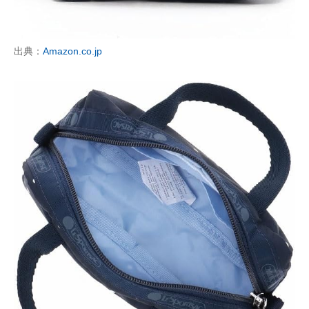
出典：
Amazon.co.jp