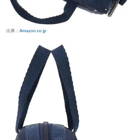
出典：
Amazon.co.jp