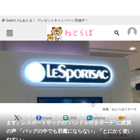
🎁 Switch 2もあたる！ プレゼントキャンペーン実施中！
ねとらぼメニュー
TOP
ニュース
エンタメ
クイズ
グルメ
地域
住まい
教育・育児
動物
リサーチ
バッグ
2026/05/23 11:50（公開）
画像：ねとらぼリサーチ
会員記事
「この大きさが欲しかった」「かわいくて気分が上がり
X
Share
LINE
hatena
0
ます」レスポートサックの“ハンドル付きポーチ”に絶賛
メディア
の声 「バッグの中でも邪魔にならない」「とにかく使い
目次を表示
やすい」
注目記事を集めた総合ページ