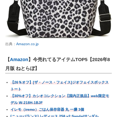
出典：
Amazon.co.jp
【
Amazon
】今売れてるアイテムTOP5【2026年8
月版 ねとらぼ】
【26％オフ】[ザ・ノース・フェイス]ジオフェイスボックス
トート
【30%オフ】カシオコレクション【国内正規品】web限定モ
デル W-218H-1BJF
イレモ（iremo）ごはん保存容器 丸 一膳 3個
[ニューバランス] レディース 258 v2 Sandalサンダル