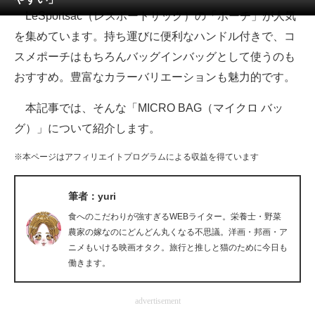
LeSportsac（レスポートサック）の「ポーチ」が人気
ITの今と未来を見通す
を集めています。持ち運びに便利なハンドル付きで、コ
スメポーチはもちろんバッグインバッグとして使うのも
スマホと通信の最新トレンド
おすすめ。豊富なカラーバリエーションも魅力的です。
進化するPCとデバイスの未来
本記事では、そんな「MICRO BAG（マイクロ バッ
好きが集まる 比べて選べる
グ）」について紹介します。
ビジネスと働き方のヒント
※本ページはアフィリエイトプログラムによる収益を得ています
AI活用のいまが分かる
筆者：yuri
企業ITのトレンドを詳説
食へのこだわりが強すぎるWEBライター。栄養士・野菜
農家の嫁なのにどんどん丸くなる不思議。洋画・邦画・ア
経営リーダーのコミュニティ
ニメもいける映画オタク。旅行と推しと猫のために今日も
働きます。
マーケ×ITの今がよく分かる
advertisement
ITエンジニア向け専門サイト