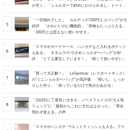
が空く」「ショルダーで斜めにかけられるし、トートで
も様になる！」
「一目惚れでした」 カルディの“200円エコバッグ”が大
5
好評 「かわいいのに機能的」「荷物もたっぷり入る」
「200円とは思えない使いやすさ」
「スマホやカードケース、ハンカチなど入れるポケット
6
もある」 キタムラの“小さめショルダーバッグ”が好
評 「とても重宝しています！」「軽くて使いやすい」
「買って大正解！」 LeSportsac（レスポートサック）
7
の“ミニショルダーバッグ”が高評価 「軽いし、しっか
りした作り」「持っているだけで気分があがる」
「2泊3日に丁度良い大きさ」ノースフェイスの“大人気
8
リュック”に「最初からこれにすればよかった」「男女
問わず使える」の声
「スマホやハンカチ･ウエットティッシュも入る」フラ