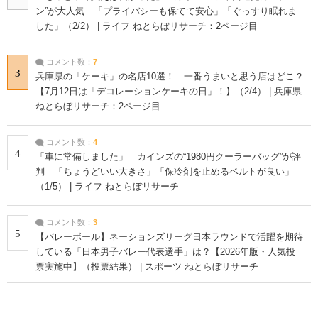
ン”が大人気 「プライバシーも保てて安心」「ぐっすり眠れま
した」（2/2） | ライフ ねとらぼリサーチ：2ページ目
コメント数：
7
3
兵庫県の「ケーキ」の名店10選！ 一番うまいと思う店はどこ？
【7月12日は「デコレーションケーキの日」！】（2/4） | 兵庫県
ねとらぼリサーチ：2ページ目
コメント数：
4
4
「車に常備しました」 カインズの“1980円クーラーバッグ”が評
判 「ちょうどいい大きさ」「保冷剤を止めるベルトが良い」
（1/5） | ライフ ねとらぼリサーチ
コメント数：
3
5
【バレーボール】ネーションズリーグ日本ラウンドで活躍を期待
している「日本男子バレー代表選手」は？【2026年版・人気投
票実施中】（投票結果） | スポーツ ねとらぼリサーチ