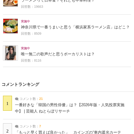
ラーメンって日本食？それとも中華料理？
回答数：19663
実施中
神奈川県で一番うまいと思う「横浜家系ラーメン店」はどこ？
回答数：8509
実施中
唯一無二の歌声だと思うボーカリストは？
回答数：8116
コメントランキング
コメント数：
21
1
一番好きな「韓国の男性俳優」は？【2026年版・人気投票実施
中】 | 芸能人 ねとらぼリサーチ
コメント数：
7
2
「もっと早く買えば良かった」 カインズの“車内遮光カーテ