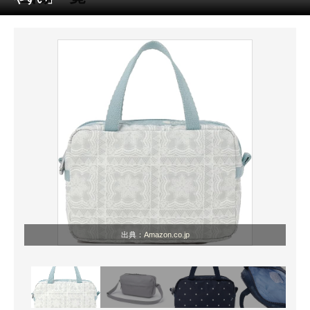
ITの今と未来を見通す
スマホと通信の最新トレンド
進化するPCとデバイスの未来
好きが集まる 比べて選べる
ビジネスと働き方のヒント
AI活用のいまが分かる
企業ITのトレンドを詳説
出典：
Amazon.co.jp
経営リーダーのコミュニティ
マーケ×ITの今がよく分かる
ITエンジニア向け専門サイト