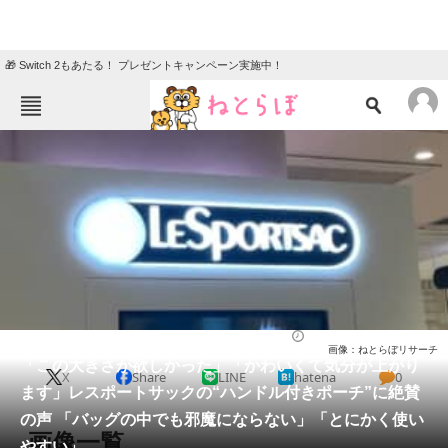
🎁 Switch 2もあたる！ プレゼントキャンペーン実施中！
ねとらぼメニュー
TOP
ニュース
エンタメ
クイズ
グルメ
地域
住まい
教育・育児
動物
リサーチ
バッグ
2026/05/23 11:50（公開）
画像：ねとらぼリサーチ
会員記事
「この大きさが欲しかった」「かわいくて気分が上がり
X
Share
LINE
hatena
0
ます」レスポートサックの“ハンドル付きポーチ”に絶賛
メディア
の声 「バッグの中でも邪魔にならない」「とにかく使い
画像一覧
やすい」
注目記事を集めた総合ページ