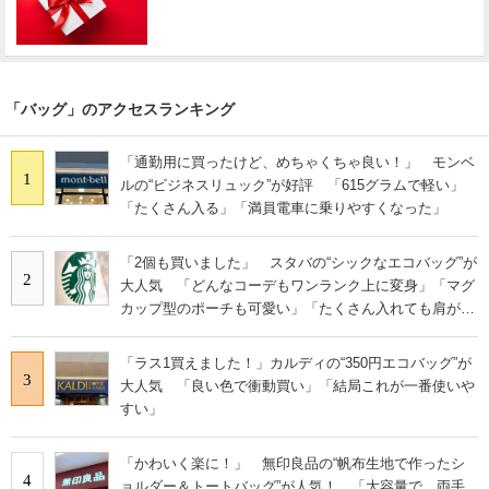
「バッグ」のアクセスランキング
「通勤用に買ったけど、めちゃくちゃ良い！」 モンベ
1
ルの“ビジネスリュック”が好評 「615グラムで軽い」
「たくさん入る」「満員電車に乗りやすくなった」
「2個も買いました」 スタバの“シックなエコバッグ”が
2
大人気 「どんなコーデもワンランク上に変身」「マグ
カップ型のポーチも可愛い」「たくさん入れても肩が痛
くならない」
「ラス1買えました！」カルディの“350円エコバッグ”が
3
大人気 「良い色で衝動買い」「結局これが一番使いや
すい」
「かわいく楽に！」 無印良品の“帆布生地で作ったシ
4
ョルダー＆トートバッグ”が人気！ 「大容量で、両手