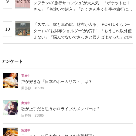
9
ンフランの“旅行サコッシュ”が大人気 「ポケットたく
さん」「色違いで購入」「たくさん歩く仕事や旅行に便
利」
「スマホ、家と車の鍵、財布が入る」 PORTER（ポー
10
ター）の“お財布ショルダー”が好評！ 「もうこれ以外使
えない」「悩んでないでさっさと買えばよかった」の声
アンケート
実施中
声が好きな「日本のボーカリスト」は？
回答数：49538
実施中
歌が上手だと思うホロライブのメンバーは？
回答数：23885
実施中