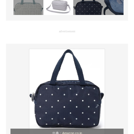
advertisement
出典：
Amazon.co.jp