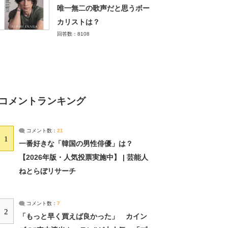
唯一無二の歌声だと思うボー
カリストは？
回答数：8108
コメントランキング
コメント数：
21
1
一番好きな「韓国の男性俳優」は？
【2026年版・人気投票実施中】 | 芸能人
ねとらぼリサーチ
コメント数：
7
2
「もっと早く買えば良かった」 カイン