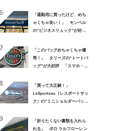
ャーで大活躍」「推し活バッ
6
グにも◎」「夏に最高であ
「通勤用に買ったけど、めち
る」
ゃくちゃ良い！」 モンベル
の“ビジネスリュック”が好
評 「615グラムで軽い」
7
「たくさん入る」「満員電車
「このバッグめちゃくちゃ優
に乗りやすくなった」
秀！」 タリーズの“トートバ
ッグ”が大好評 「スマホ・財
布・本・飲み物などが入る」
8
「タンブラー入れられるポケ
「買って大正解！」
ットもある」
LeSportsac（レスポートサッ
ク）の“ミニショルダーバッ
グ”が高評価 「軽いし、しっ
9
かりした作り」「持っている
「折りたくない書類を入れら
だけで気分があがる」
れる」 ポロ ラルフローレン