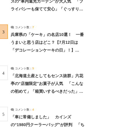
ズの“車内遮光カーテン”が大人気 「プ
ライバシーも保てて安心」「ぐっすり眠
れました」（2/2） | ライフ ねとらぼリ
サーチ：2ページ目
コメント数：
7
3
兵庫県の「ケーキ」の名店10選！ 一番
うまいと思う店はどこ？【7月12日は
「デコレーションケーキの日」！】
（2/4） | 兵庫県 ねとらぼリサーチ：2ペ
ージ目
コメント数：
5
4
「北海道土産としてもセンス抜群」六花
亭の“店舗限定”お菓子が人気 「こんな
の初めて」「箱買いするべきだった」
（1/2） | 北海道 ねとらぼリサーチ
コメント数：
4
5
「車に常備しました」 カインズ
の“1980円クーラーバッグ”が評判 「ち