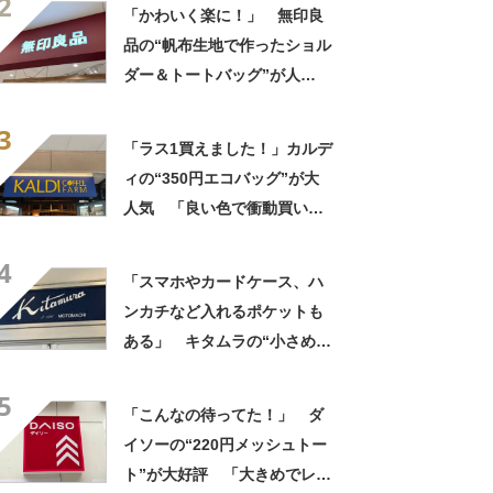
2
プ型のポーチも可愛い」「た
「かわいく楽に！」 無印良
くさん入れても肩が痛くなら
品の“帆布生地で作ったショル
ない」
ダー＆トートバッグ”が人
気！ 「大容量で、両手が空
3
く」「ショルダーで斜めにか
「ラス1買えました！」カルデ
けられるし、トートでも様に
ィの“350円エコバッグ”が大
なる！」
人気 「良い色で衝動買い」
「結局これが一番使いやす
4
い」
「スマホやカードケース、ハ
ンカチなど入れるポケットも
ある」 キタムラの“小さめシ
ョルダーバッグ”が好評 「と
5
ても重宝しています！」「軽
「こんなの待ってた！」 ダ
くて使いやすい」
イソーの“220円メッシュトー
ト”が大好評 「大きめでレジ