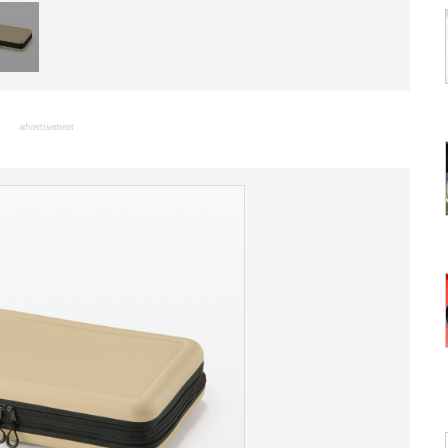
advertisement