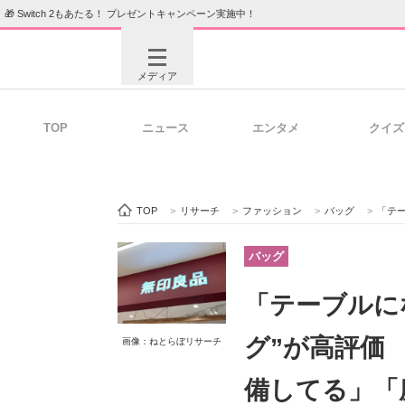
🎁 Switch 2もあたる！ プレゼントキャンペーン実施中！
メディア
TOP
ニュース
エンタメ
クイズ
注目記事を集めた総合ページ
ITの今
TOP
>
リサーチ
>
ファッション
>
バッグ
>
「テーブ
ビジネスと働き方のヒント
AI活用
バッグ
「テーブルに
ITエンジニア向け専門サイト
企業向けI
グ”が高評価
画像：ねとらぼリサーチ
備してる」「