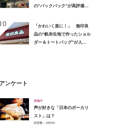
の“バックパック”が高評価
「ポケットも多いので使いや
10
すい」「シンプルなデザイン
「かわいく楽に！」 無印良
でとてもオシャレ」
品の“帆布生地で作ったショル
ダー＆トートバッグ”が人
気！ 「大容量で、両手が空
く」「ショルダーで斜めにか
けられるし、トートでも様に
なる！」
アンケート
実施中
声が好きな「日本のボーカリ
スト」は？
回答数：49530