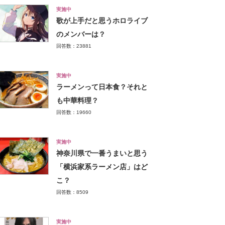
実施中
歌が上手だと思うホロライブ
のメンバーは？
回答数：23881
実施中
ラーメンって日本食？それと
も中華料理？
回答数：19660
実施中
神奈川県で一番うまいと思う
「横浜家系ラーメン店」はど
こ？
回答数：8509
実施中