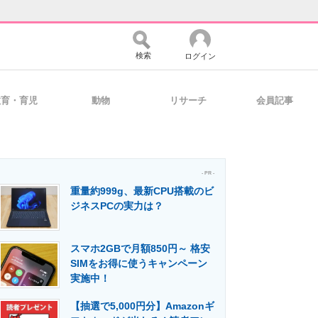
検索
ログイン
教育・育児
動物
リサーチ
会員記事
バイスの未来
好きが集まる 比べて選べる
- PR -
重量約999g、最新CPU搭載のビ
コミュニティ
マーケ×ITの今がよく分かる
ジネスPCの実力は？
スマホ2GBで月額850円～ 格安
・活用を支援
SIMをお得に使うキャンペーン
実施中！
【抽選で5,000円分】Amazonギ