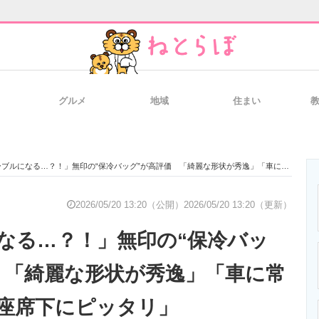
グルメ
地域
住まい
と未来を見通す
スマホと通信の最新トレンド
進化するPCとデ
ルになる…？！」無印の“保冷バッグ”が高評価 「綺麗な形状が秀逸」「車に常備してる」「座席下にピッタリ」
のいまが分かる
企業ITのトレンドを詳説
経営リーダーの
2026/05/20 13:20（公開）
2026/05/20 13:20（更新）
なる…？！」無印の“保冷バッ
T製品の総合サイト
IT製品の技術・比較・事例
製造業のIT導入
 「綺麗な形状が秀逸」「車に常
座席下にピッタリ」