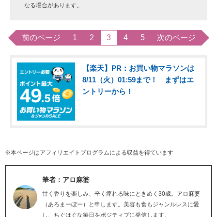
なる場合があります。
前のページ
1
2
3
4
5
次のページ
【楽天】PR：お買い物マラソンは
8/11（火）01:59まで！ まずはエ
ントリーから！
※本ページはアフィリエイトプログラムによる収益を得ています
筆者：アロ麻婆
甘く香りを楽しみ、辛く痺れる味にときめく30歳。アロ麻婆
（あろまーぼー）と申します。美容も食もジャンルレスに愛
し、ちぐはぐな毎日をポジティブに発信します。