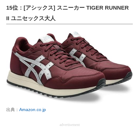
15位：[アシックス] スニーカー TIGER RUNNER
ITの今と未来を見通す
II ユニセックス大人
スマホと通信の最新トレンド
進化するPCとデバイスの未来
好きが集まる 比べて選べる
ビジネスと働き方のヒント
AI活用のいまが分かる
企業ITのトレンドを詳説
経営リーダーのコミュニティ
出典：
Amazon.co.jp
マーケ×ITの今がよく分かる
advertisement
ITエンジニア向け専門サイト