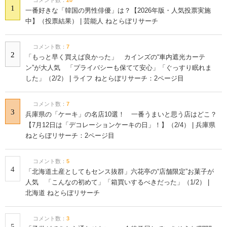
1
一番好きな「韓国の男性俳優」は？【2026年版・人気投票実施
中】（投票結果） | 芸能人 ねとらぼリサーチ
コメント数：
7
2
「もっと早く買えば良かった」 カインズの“車内遮光カーテ
ン”が大人気 「プライバシーも保てて安心」「ぐっすり眠れま
した」（2/2） | ライフ ねとらぼリサーチ：2ページ目
コメント数：
7
3
兵庫県の「ケーキ」の名店10選！ 一番うまいと思う店はどこ？
【7月12日は「デコレーションケーキの日」！】（2/4） | 兵庫県
ねとらぼリサーチ：2ページ目
コメント数：
5
4
「北海道土産としてもセンス抜群」六花亭の“店舗限定”お菓子が
人気 「こんなの初めて」「箱買いするべきだった」（1/2） |
北海道 ねとらぼリサーチ
コメント数：
3
5