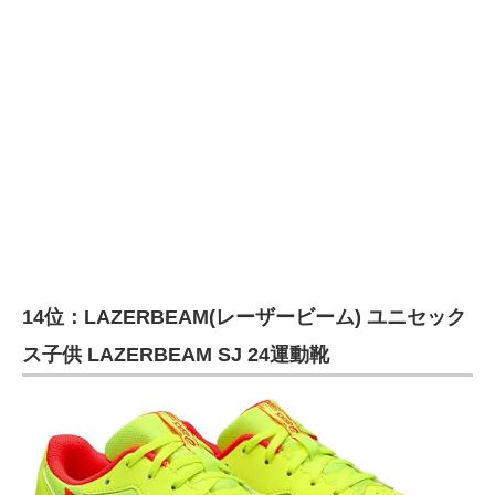
企業向けIT製品の総合サイト
IT製品の技術・比較・事例
製造業のIT導入・活用を支援
モノづくり技術者専門サイト
エレクトロニクス専門サイト
電子設計の基本と応用
エネルギーの専門メディア
14位：LAZERBEAM(レーザービーム) ユニセック
ス子供 LAZERBEAM SJ 24運動靴
建設×テクノロジーの最前線
ちょっと気になるネットの話題