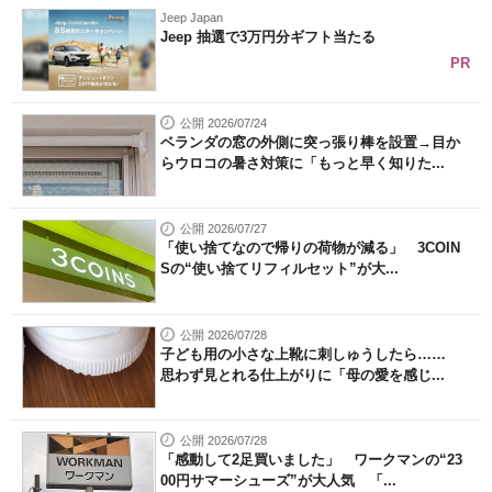
Jeep Japan
Jeep 抽選で3万円分ギフト当たる
PR
公開 2026/07/24
ベランダの窓の外側に突っ張り棒を設置→目か
らウロコの暑さ対策に「もっと早く知りた...
公開 2026/07/27
「使い捨てなので帰りの荷物が減る」 3COIN
Sの“使い捨てリフィルセット”が大...
公開 2026/07/28
子ども用の小さな上靴に刺しゅうしたら……
思わず見とれる仕上がりに「母の愛を感じ...
公開 2026/07/28
「感動して2足買いました」 ワークマンの“23
00円サマーシューズ”が大人気 「...