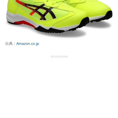
出典：
Amazon.co.jp
advertisement