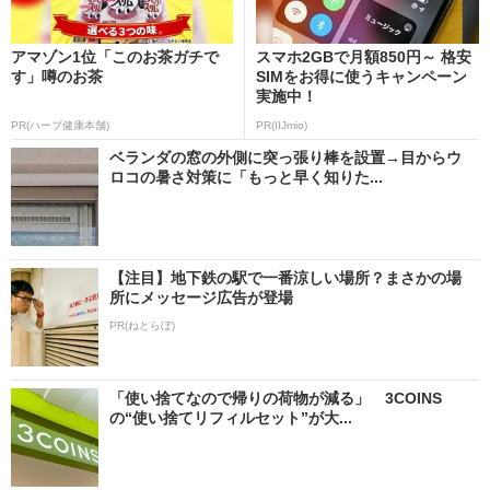
アマゾン1位「このお茶ガチで
スマホ2GBで月額850円～ 格安
す」噂のお茶
SIMをお得に使うキャンペーン
実施中！
PR(ハーブ健康本舗)
PR(IIJmio)
ベランダの窓の外側に突っ張り棒を設置→目からウ
ロコの暑さ対策に「もっと早く知りた...
【注目】地下鉄の駅で一番涼しい場所？まさかの場
所にメッセージ広告が登場
PR(ねとらぼ)
「使い捨てなので帰りの荷物が減る」 3COINS
の“使い捨てリフィルセット”が大...