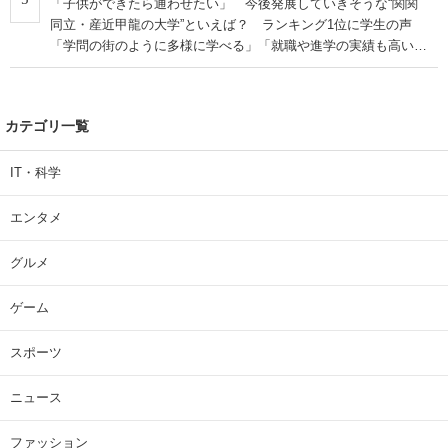
「子供ができたら通わせたい」 今後発展していきそうな“関関
同立・産近甲龍の大学”といえば？ ランキング1位に学生の声
「学問の街のように多様に学べる」「就職や進学の実績も高い」
| 大学 ねとらぼリサーチ
カテゴリ一覧
IT・科学
エンタメ
グルメ
ゲーム
スポーツ
ニュース
ファッション