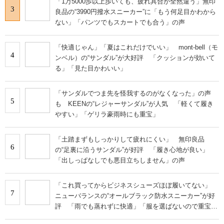
「1万5000歩以上歩いても、疲れ具合が全然違う」無印
3
良品の“3990円撥水スニーカー”に「もう何足目かわから
ない」「パンツでもスカートでも合う」の声
「快適じゃん」「夏はこれだけでいい」 mont-bell（モ
4
ンベル）の“サンダル”が大好評 「クッションが効いて
る」「見た目かわいい」
「サンダルでつま先を怪我するのがなくなった」の声
5
も KEENの“レジャーサンダル”が人気 「軽くて履き
やすい」「ゲリラ豪雨時にも重宝」
「土踏まずもしっかりして疲れにくい」 無印良品
6
の“足裏に沿うサンダル”が好評 「履き心地が良い」
「出しっぱなしでも悪目立ちしません」の声
「これ買ってからビジネスシューズほぼ履いてない」
7
ニューバランスの“オールブラック防水スニーカー”が好
評 「雨でも蒸れずに快適」「服を選ばないので重宝」
などの声