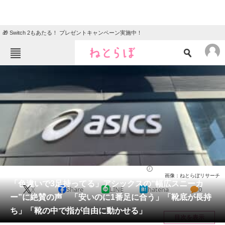
🎁 Switch 2もあたる！ プレゼントキャンペーン実施中！
ねとらぼメニュー
TOP
ニュース
エンタメ
クイズ
グルメ
地域
住まい
教育・育児
動物
リサーチ
シューズ
2026/05/20 16:00（公開）
画像：ねとらぼリサーチ
会員記事
「色違いで3足持ってる」アシックスの“幅広スニーカ
X
Share
LINE
hatena
0
ー”に絶賛の声 「安いのに1番足に合う」「靴底が長持
メディア
ち」「靴の中で指が自由に動かせる」
目次を表示
注目記事を集めた総合ページ