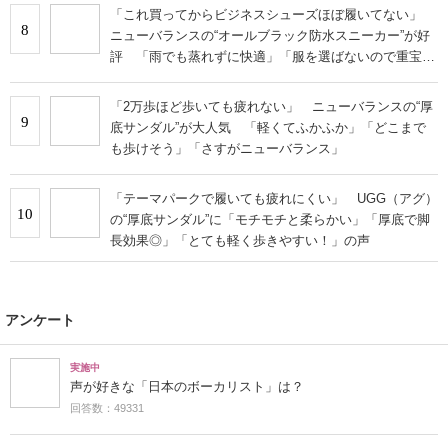
「これ買ってからビジネスシューズほぼ履いてない」
8
ニューバランスの“オールブラック防水スニーカー”が好
評 「雨でも蒸れずに快適」「服を選ばないので重宝」
などの声
「2万歩ほど歩いても疲れない」 ニューバランスの“厚
9
底サンダル”が大人気 「軽くてふかふか」「どこまで
も歩けそう」「さすがニューバランス」
「テーマパークで履いても疲れにくい」 UGG（アグ）
10
の“厚底サンダル”に「モチモチと柔らかい」「厚底で脚
長効果◎」「とても軽く歩きやすい！」の声
アンケート
実施中
声が好きな「日本のボーカリスト」は？
回答数：49331